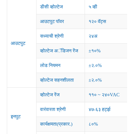
डीसी व्होल्टेज
५ व्ही
आउटपुट पॉवर
१२० वॅट्स
सध्याची श्रेणी
२४अ
आउटपुट
व्होल्टेज अॅडिजन रेंज
±१०%
लोड नियमन
±२.०%
व्होल्टेज सहनशीलता
±२.०%
व्होल्टेज रेंज
११० ~ २४०VAC
वारंवारता श्रेणी
४७-६३ हर्ट्झ
इनपुट
कार्यक्षमता(प्रकार.)
८०%