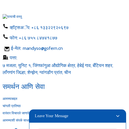
व्हॉट्सअॅप:
+८६ १३३२२९२०६९७
फोन:
+८६ ७५५ ८४७४१८७७
ई-मेल:
mandyso@gofern.cn
पत्ता:
७ मजला, युनिट १, जिंगफांगुआ औद्योगिक क्षेत्र, हेबेई गाव, बँटियन शहर,
लॉंगगांग जिल्हा, शेन्झेन, ग्वांगडोंग प्रांत, चीन
समर्थन आणि सेवा
आमच्याबद्दल
चांगली प्रतिष्ठा
वारंवार विचारले जाणारे प्रश्न
Leave Your Message
आमच्याशी संपर्क साधा