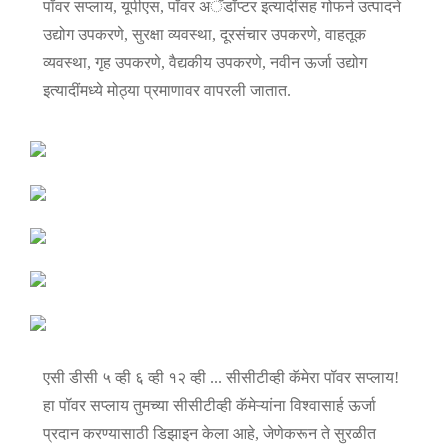
पॉवर सप्लाय, यूपीएस, पॉवर अॅडॉप्टर इत्यादींसह गोफर्न उत्पादने
उद्योग उपकरणे, सुरक्षा व्यवस्था, दूरसंचार उपकरणे, वाहतूक
व्यवस्था, गृह उपकरणे, वैद्यकीय उपकरणे, नवीन ऊर्जा उद्योग
इत्यादींमध्ये मोठ्या प्रमाणावर वापरली जातात.
एसी डीसी ५ व्ही ६ व्ही १२ व्ही ... सीसीटीव्ही कॅमेरा पॉवर सप्लाय!
हा पॉवर सप्लाय तुमच्या सीसीटीव्ही कॅमेऱ्यांना विश्वासार्ह ऊर्जा
प्रदान करण्यासाठी डिझाइन केला आहे, जेणेकरून ते सुरळीत