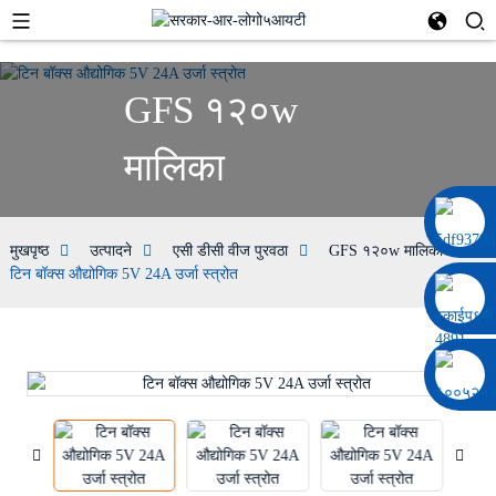
GFS १२०w
मालिका
००८६ १३३२२९२०६९७
मुखपृष्ठ
उत्पादने
एसी डीसी वीज पुरवठा
GFS १२०w मालिका
टिन बॉक्स औद्योगिक 5V 24A उर्जा स्त्रोत