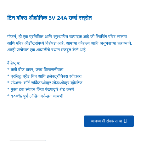
टिन बॉक्स औद्योगिक 5V 24A उर्जा स्त्रोत
गोफर्न, ही एक प्रतिष्ठित आणि सुस्थापित उत्पादक आहे जी स्विचिंग पॉवर सप्लाय
आणि पॉवर अ‍ॅडॉप्टर्समध्ये विशेषज्ञ आहे. आमच्या कौशल्य आणि अनुभवाच्या सहाय्याने,
आम्ही उद्योगात एक आघाडीचे स्थान मजबूत केले आहे.
वैशिष्ट्य:
* कमी वीज वापर, उच्च विश्वसनीयता
* प्रसिद्ध ब्रँड चिप आणि इलेक्ट्रॉनिक्स स्वीकारा
* संरक्षण: शॉर्ट सर्किट/ओव्हर लोड/ओव्हर व्होल्टेज
* मुक्त हवा संवहन किंवा पंख्याद्वारे थंड करणे
* १००% पूर्ण लोडिंग बर्न-इन चाचणी
आमच्याशी संपर्क साधा