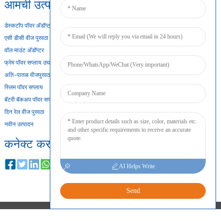
आमची उत्पादने
डेस्कटॉप पॉवर अ‍ॅडॉप्टर
एसी डीसी वीज पुरवठा
वॉल माउंट अ‍ॅडॉप्टर
फ्रेम पॉवर सप्लाय उघडा
अति-पातळ वीजपुरवठा
स्लिम पॉवर सप्लाय
बॅटरी बॅकअप पॉवर सप्लाय
दिन रेल वीज पुरवठा
नवीन उत्पादन
कनेक्ट करा
AI Helps Write
Send
कॉपीराइट © २०२४ सर्व हक्क राखीव.
साइटमॅप
टॉप ब्लॉग