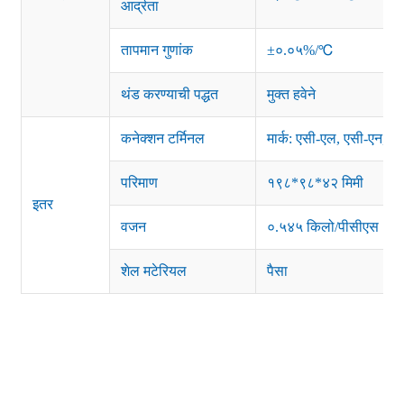
आर्द्रता
तापमान गुणांक
±०.०५%/℃
थंड करण्याची पद्धत
मुक्त हवेने
कनेक्शन टर्मिनल
मार्क: एसी-एल, एसी-एन, 
परिमाण
१९८*९८*४२ मिमी
इतर
वजन
०.५४५ किलो/पीसीएस
शेल मटेरियल
पैसा