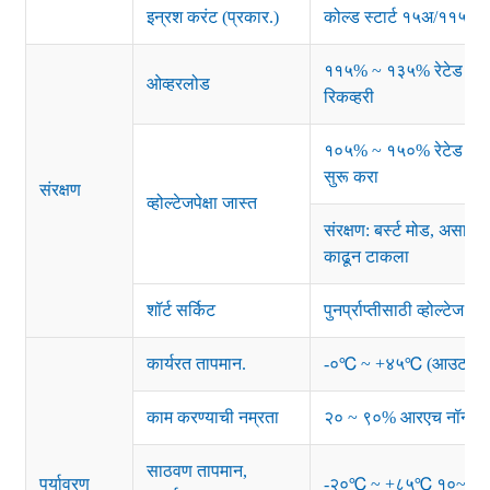
इन्रश करंट (प्रकार.)
कोल्ड स्टार्ट १५अ/११५व्ह
११५% ~ १३५% रेटेड पॉवर;
ओव्हरलोड
रिकव्हरी
१०५% ~ १५०% रेटेड आउटपुट
सुरू करा
संरक्षण
व्होल्टेजपेक्षा जास्त
संरक्षण: बर्स्ट मोड, असामान्
काढून टाकला
शॉर्ट सर्किट
पुनर्प्राप्तीसाठी व्होल्टेज
कार्यरत तापमान.
-०℃ ~ +४५℃ (आउटपुट लोड
काम करण्याची नम्रता
२० ~ ९०% आरएच नॉन-कंडे
साठवण तापमान,
पर्यावरण
-२०℃ ~ +८५℃ १०~९५