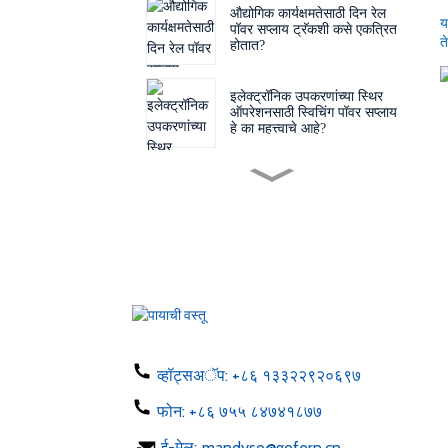
औद्योगिक कार्यक्षमतेसाठी दिन रेल
य
पॉवर सप्लाय ट्रॅकशी कसे एकत्रित
त
होतात?
इलेक्ट्रॉनिक उपकरणांच्या स्थिर
ऑपरेशनसाठी स्विचिंग पॉवर सप्लाय
हे का महत्त्वाचे आहे?
योग्य स्विचिंग पॉवर सप्लाय
निवडण्यासाठी तुम्हाला महत्त्वाचे
घटक माहित आहेत का?
हे डेस्कटॉप अॅडॉप्टर असणे
आवश्यक का आहे?
अभियंते पुढच्या पिढीतील
उपकरणांसाठी बेअर बोर्ड पॉवर
व्हॉट्सअॅप:
+८६ १३३२२९२०६९७
सप्लाय का निवडत आहेत?
फोन:
+८६ ७५५ ८४७४१८७७
पीसीबी पॉवर सप्लाय वापरताना
तुम्हाला कोणते तपशील माहित
ई-मेल:
mandyso@gofern.cn