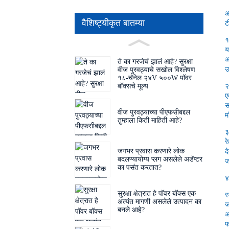
आ
वैशिष्ट्यीकृत बातम्या
ट
१
य
अ
ते का गरजेचं झालं आहे? सुरक्षा
उ
वीज पुरवठ्याचे सखोल विश्लेषण
१८-चॅनेल २४V ५००W पॉवर
२
बॉक्सचे मूल्य
ए
स
वीज पुरवठ्याच्या पीएफसीबद्दल
म
तुम्हाला किती माहिती आहे?
३
र
जगभर प्रवास करणारे लोक
द
बदलण्यायोग्य प्लग असलेले अडॅप्टर
ज
का पसंत करतात?
४
सुरक्षा क्षेत्रात हे पॉवर बॉक्स एक
स
अत्यंत मागणी असलेले उत्पादन का
ज
बनले आहे?
अ
फ