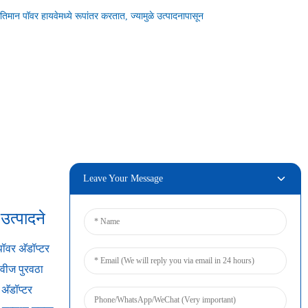
तिमान पॉवर हायवेमध्ये रूपांतर करतात, ज्यामुळे उत्पादनापासून
Leave Your Message
त्पादने
कनेक्ट करा
ॉवर अ‍ॅडॉप्टर
वीज पुरवठा
अ‍ॅडॉप्टर