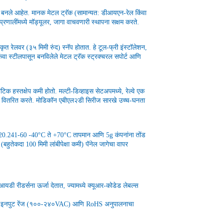
बनले आहेत. मानक मेटल ट्रॅक (सामान्यत: डीआयएन-रेल किंवा
रणालींमध्ये मॉड्यूलर, जागा वाचवणारी स्थापना सक्षम करते.
ृत रेलवर (३५ मिमी रुंद) स्नॅप होतात. हे टूल-फ्री इंस्टॉलेशन,
 स्टीलपासून बनविलेले मेटल ट्रॅक स्ट्रक्चरल सपोर्ट आणि
नेटिक हस्तक्षेप कमी होतो. मल्टी-डिव्हाइस सेटअपमध्ये, रेल्वे एक
ा वीज वितरित करते. मोडिकॉन एबीएल२डी सिरीज सारखे उच्च-घनता
CPS20.241-60 -40°C ते +70°C तापमान आणि 5g कंपनांना तोंड
र (बहुतेकदा 100 मिमी लांबीपेक्षा कमी) पॅनेल जागेचा वापर
यडी रीडर्सना ऊर्जा देतात, ज्यामध्ये क्यूआर-कोडेड लेबल्स
्या विस्तृत इनपुट रेंज (१००-२४०VAC) आणि RoHS अनुपालनाचा