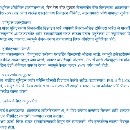
धुनिक औद्योगिक ऑटोमेशनमध्ये,
दिन रेल्वे वीज पुरवठा
विश्वसनीय वीज वितरणाचा आधारस्तंभ 
ीएस-३५) सह त्यांचे अखंड एकत्रीकरण नियंत्रण कॅबिनेट, यंत्रसामग्री आणि पायाभूत सुविधा प्
. यांत्रिक एकत्रीकरण‌
ा पॉवर युनिट्समध्ये क्लिप-ऑन डिझाइन आहे ज्यामध्ये स्प्रिंग-लोडेड टर्मिनल्स आहेत जे मानकीक
लाइनमेंट अॅडजस्टमेंट आणि देखभालीसाठी सहज काढता येतात. बहुतेकदा अॅल्युमिनियम किंवा
ष्णता नष्ट करतात, ज्यामुळे कंपन-प्रवण वातावरणात स्थिर ऑपरेशन सुनिश्चित होते.
. इलेक्ट्रिकल सिनर्जी‌
कदा बसवल्यानंतर, वीजपुरवठा रेल्वेच्या ग्राउंडिंग सिस्टमशी जोडला जातो, ज्यामुळे इलेक्ट्रोमॅग्
ामायिक आधार म्हणून काम करते, समांतर वायरिंगद्वारे पीएलसी, सेन्सर्स आणि अ‍ॅक्च्युएटर्सन
ॉडेल डेझी-चेनिंगला समर्थन देतात, ज्यामुळे केबल क्लटर ४०% पर्यंत कमी होतो.
. पर्यावरणीय अनुकूलता
ेल्वे-माउंटेड युनिट्स कठोर परिस्थितीसाठी डिझाइन केलेले आहेत. उदाहरणार्थ, PULS चे 
ेते, ज्यामुळे ते रेल्वे स्विच आणि खाण उपकरणांसाठी आदर्श बनतात. त्यांचा कॉम्पॅक्ट फॉर्म फॅक्ट
ास्तीत जास्त करतो.
. उद्योग-विशिष्ट अनुप्रयोग‌
्मार्ट वेअरहाऊसेस: ऑटोमेटेड लॉजिस्टिक्समध्ये, हे पॉवर सप्लाय कन्व्हेयर सिस्टम आणि आरएफआ
लद पॅरामीटर तपासणी करण्यास सक्षम करतात.
क्षय ऊर्जा‌: ग्रिड-बायड इंस्टॉलेशन्समध्ये दिसून येते त्याप्रमाणे, सौर इन्व्हर्टरना त्यांच
ायदा होतो.