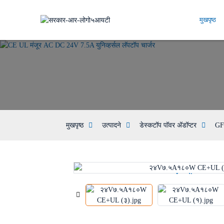
मुखपृष्ठ
मुखपृष्ठ
उत्पादने
डेस्कटॉप पॉवर अ‍ॅडॉप्टर
GF
Loading...
Loading...