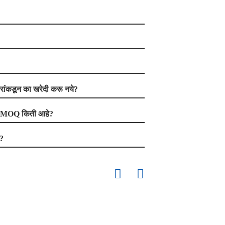
ारांकडून का खरेदी करू नये?
यचा MOQ किती आहे?
ा?