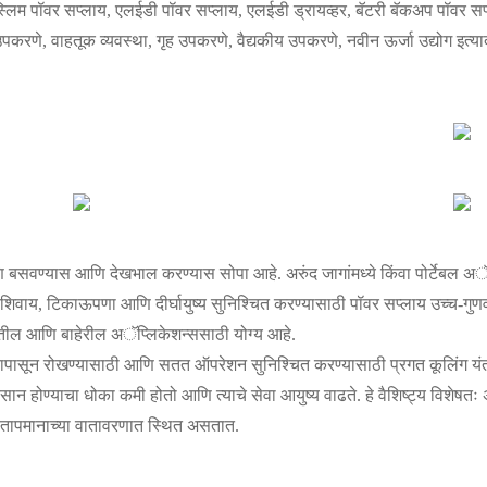
लिम पॉवर सप्लाय, एलईडी पॉवर सप्लाय, एलईडी ड्रायव्हर, बॅटरी बॅकअप पॉवर सप्
र उपकरणे, वाहतूक व्यवस्था, गृह उपकरणे, वैद्यकीय उपकरणे, नवीन ऊर्जा उद्योग इत्या
सवण्यास आणि देखभाल करण्यास सोपा आहे. अरुंद जागांमध्ये किंवा पोर्टेबल अॅप्ल
िवाय, टिकाऊपणा आणि दीर्घायुष्य सुनिश्चित करण्यासाठी पॉवर सप्लाय उच्च-गुणवत
ातील आणि बाहेरील अॅप्लिकेशन्ससाठी योग्य आहे.
ापासून रोखण्यासाठी आणि सतत ऑपरेशन सुनिश्चित करण्यासाठी प्रगत कूलिंग यंत्रण
सान होण्याचा धोका कमी होतो आणि त्याचे सेवा आयुष्य वाढते. हे वैशिष्ट्य विशेषतः
तापमानाच्या वातावरणात स्थित असतात.