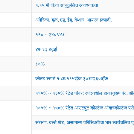
१.१५ मी किंवा सानुकूलित आवश्यकता
अमेरिका, यूके, एयू, ईयू, केआर, आयएन इत्यादी.
११० ~ २४०VAC
४७-६३ हर्ट्झ
८०%
कोल्ड स्टार्ट १५अ/११५व्हॅक ३०अ/२३०व्हॅक
११५% ~ १३५% रेटेड पॉवर; स्पंदनशील हायक्युअप बंद, ऑट
१०५% ~ १५०% रेटेड आउटपुट व्होल्टेज ओव्हरव्होल्टेज प्रो
संरक्षण: बर्स्ट मोड, असामान्य परिस्थितीचा भार स्वयंचलित पु