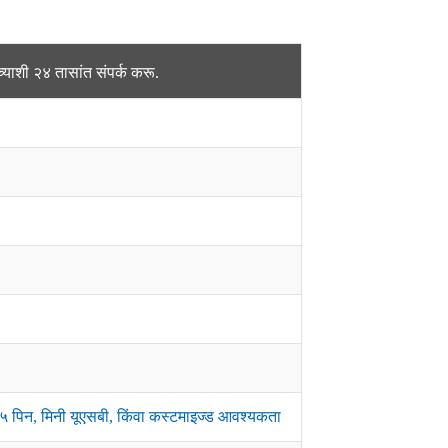
ाशी २४ तासांत संपर्क करू.
 ५ पिन, मिनी यूएसबी, किंवा कस्टमाइज्ड आवश्यकता