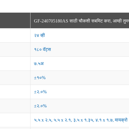
GF-240705180AS साठी चौकशी सबमिट करा, आम्ही तुमच्य
२४ व्ही
१८० वॅट्स
७.५अ
±१०%
±२.०%
±२.०%
५.५ x २.५, ५.५ x २.१, ३.५ x १.३५, ४.१ x १.७, मायक्रो