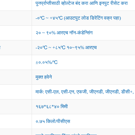
पुनर्प्राप्तीसाठी व्होल्टेज बंद करा आणि इनपुट रीसेट करा
-०℃ ~ +४५℃ (आउटपुट लोड डिरेटिंग वक्र पहा)
२० ~ ९०% आरएच नॉन-कंडेन्सिंग
ा
-२०℃ ~ +८५℃ १०~९५% आरएच
±०.०५%/℃
मुक्त हवेने
मार्क: एसी-एल, एसी-एन, एफजी, जीएनडी, जीएनडी, डीसी+,
१६७*६८*४० मिमी
०.७५ किलो/पीसीएस