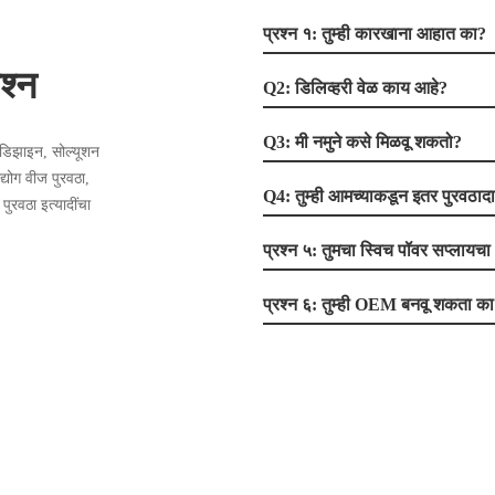
प्रश्न १: तुम्ही कारखाना आहात का?
श्न
Q2: डिलिव्हरी वेळ काय आहे?
Q3: मी नमुने कसे मिळवू शकतो?
, डिझाइन, सोल्यूशन
्योग वीज पुरवठा,
Q4: तुम्ही आमच्याकडून इतर पुरवठाद
ुरवठा इत्यादींचा
प्रश्न ५: तुमचा स्विच पॉवर सप्ला
प्रश्न ६: तुम्ही OEM बनवू शकता क