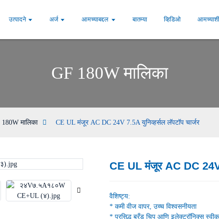
उत्पादने
अर्ज
आमच्याबद्दल
बातम्या
व्हिडिओ
आमच्याशी
GF 180W मालिका
 180W मालिका
CE UL मंजूर AC DC 24V 7.5A युनिव्हर्सल लॅपटॉप चार्जर
CE UL मंजूर AC DC 24V 7.
Loading...
Loading...
वैशिष्ट्य:
* कमी वीज वापर, उच्च विश्वसनीयता
* प्रसिद्ध ब्रँड चिप आणि इलेक्ट्रॉनिक्स स्वीक