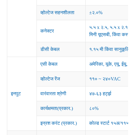
व्होल्टेज सहनशीलता
±२.०%
५.५ x २.५, ५.५ x २.१, ३.
कनेक्टर
मिनी यूएसबी, किंवा कस्टम
डीसी केबल
१.१५ मी किंवा सानुकूलित
एसी केबल
अमेरिका, यूके, एयू, ईयू, क
व्होल्टेज रेंज
११० ~ २४०VAC
इनपुट
वारंवारता श्रेणी
४७-६३ हर्ट्झ
कार्यक्षमता(प्रकार.)
८०%
इन्रश करंट (प्रकार.)
कोल्ड स्टार्ट १५अ/११५व्ह