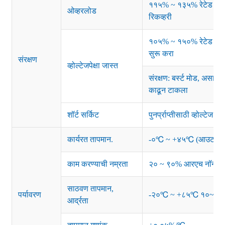
११५% ~ १३५% रेटेड पॉवर;
ओव्हरलोड
रिकव्हरी
१०५% ~ १५०% रेटेड आउटपुट
सुरू करा
संरक्षण
व्होल्टेजपेक्षा जास्त
संरक्षण: बर्स्ट मोड, असामान्
काढून टाकला
शॉर्ट सर्किट
पुनर्प्राप्तीसाठी व्होल्टेज
कार्यरत तापमान.
-०℃ ~ +४५℃ (आउटपुट लोड
काम करण्याची नम्रता
२० ~ ९०% आरएच नॉन-कंडे
साठवण तापमान,
पर्यावरण
-२०℃ ~ +८५℃ १०~९५
आर्द्रता