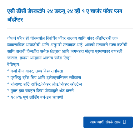
एसी डीसी डेस्कटॉप २४ डब्ल्यू २४ व्ही १ ए चार्जर पॉवर प्लग
अ‍ॅडॉप्टर
गोफर्न पॉवर ही चीनमधील स्विचिंग पॉवर सप्लाय आणि पॉवर अ‍ॅडॉप्टरची एक
व्यावसायिक आघाडीची आणि अनुभवी उत्पादक आहे. आमची उत्पादने उच्च दर्जाची
आणि वाजवी किमतीत अनेक क्षेत्रात आणि जगभरात मोठ्या प्रमाणावर वापरली
जातात. कृपया आम्हाला आत्ताच संदेश लिहा!
वैशिष्ट्य:
* कमी वीज वापर, उच्च विश्वसनीयता
* प्रसिद्ध ब्रँड चिप आणि इलेक्ट्रॉनिक्स स्वीकारा
* संरक्षण: शॉर्ट सर्किट/ओव्हर लोड/ओव्हर व्होल्टेज
* मुक्त हवा संवहन किंवा पंख्याद्वारे थंड करणे
* १००% पूर्ण लोडिंग बर्न-इन चाचणी
आमच्याशी संपर्क साधा