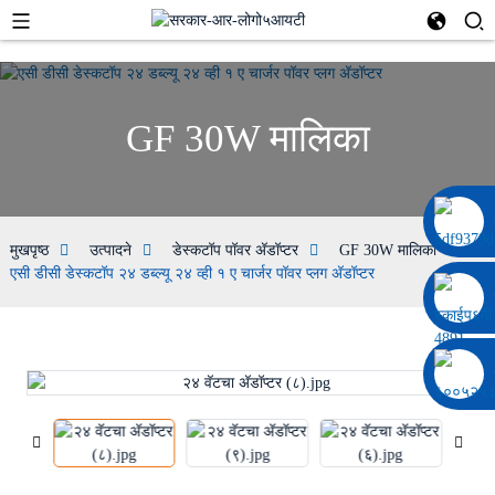
GF 30W मालिका
००८६ १३३२२९२०६९७
मुखपृष्ठ
उत्पादने
डेस्कटॉप पॉवर अ‍ॅडॉप्टर
GF 30W मालिका
एसी डीसी डेस्कटॉप २४ डब्ल्यू २४ व्ही १ ए चार्जर पॉवर प्लग अ‍ॅडॉप्टर