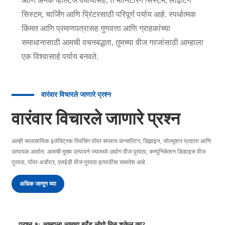
आणि अनेक व्होल्टेज पर्यायांसह, ते मॉनिटरिंग सिस्टम, लाइटिंग
सिस्टम, चार्जिंग आणि प्रिंटरसाठी परिपूर्ण पर्याय आहे. स्पर्धात्मक
किंमत आणि प्रमाणपत्रासह गुणवत्ता आणि ग्राहकांच्या
समाधानासाठी आमची वचनबद्धता, तुमच्या वीज गरजांसाठी आम्हाला
एक विश्वासार्ह पर्याय बनवते.
वारंवार विचारले जाणारे प्रश्न
वारंवार विचारले जाणारे प्रश्न
आम्ही व्यावसायिक इलेक्ट्रिक स्विचिंग पॉवर सप्लाय कन्सल्टिंग, डिझाइन, सोल्यूशन प्रदाता आणि
उत्पादक आहोत. आमची मुख्य उत्पादने ज्यामध्ये उद्योग वीज पुरवठा, कम्युनिकेशन डिव्हाइस वीज
पुरवठा, पॉवर अडॅप्टर, एलईडी वीज पुरवठा इत्यादींचा समावेश आहे.
अधिक जाणून घ्या
प्रश्न १: आम्हाला आमचा ब्रँड लोगो मिळू शकेल का?