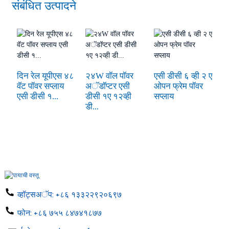
संबंधित उत्पादने
दिन रेल यूपीएस ४८
२४W वॉल पॉवर
एसी डीसी ६ व्ही २ ए
१२
वॅट पॉवर सप्लाय
अॅडॉप्टर एसी
ओपन फ्रेम पॉवर
स
एसी डीसी १...
डीसी १ए १२व्ही
सप्लाय
व
डी...
ड्
व्हॉट्सअॅप:
+८६ १३३२२९२०६९७
फोन:
+८६ ७५५ ८४७४१८७७