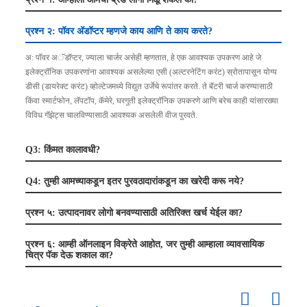
प्रश्न २: पॉवर अ‍ॅडॉप्टर म्हणजे काय आणि ते काय करते?
अ: पॉवर अॅडॉप्टर, ज्याला चार्जर असेही म्हणतात, हे एक आवश्यक उपकरण आहे जे
इलेक्ट्रॉनिक उपकरणांना आवश्यक असलेल्या एसी (अल्टरनेटिंग करंट) स्रोतापासून योग्य
डीसी (डायरेक्ट करंट) व्होल्टेजमध्ये विद्युत उर्जेचे रूपांतर करते. ते बॅटरी चार्ज करण्यासाठी
किंवा स्मार्टफोन, लॅपटॉप, कॅमेरे, घरगुती इलेक्ट्रॉनिक उपकरणे आणि बरेच काही यांसारख्या
विविध गॅझेट्स चालविण्यासाठी आवश्यक असलेली वीज पुरवते.
Q3: किंमत कालावधी?
Q4: तुम्ही आमच्याकडून इतर पुरवठादारांकडून का खरेदी करू नये?
प्रश्न ५: उत्पादनावर लोगो बनवण्यासाठी अतिरिक्त खर्च येईल का?
प्रश्न ६: आम्ही ऑनलाइन विक्रेते आहोत, जर तुम्ही आम्हाला व्यावसायिक
चित्र पॅक देऊ शकाल का?