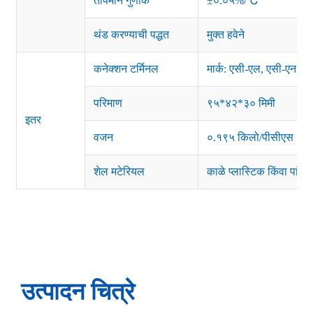
तापमान गुणांक
±०.०५%/℃
थंड करण्याची पद्धत
मुक्त हवेने
कनेक्शन टर्मिनल
मार्क: एसी-एल, एसी-एन, 
परिमाण
९५*४२*३० मिमी
इतर
वजन
०.१९५ किलो/पीसीएस
शेल मटेरियल
काळे प्लास्टिक किंवा पांढरे
उत्पादन चित्रे