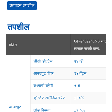
उत्पादन तपशील
तपशील
GF-2402240NS साठी चौकश
मॉडेल
तासांत संपर्क करू.
डीसी व्होल्टेज
२४ व्ही
आउटपुट पॉवर
२४ वॅट्स
सध्याची श्रेणी
१ अ
व्होल्टेज अॅडिजन रेंज
±१०%
आउटपुट
लोड नियमन
±२.०%