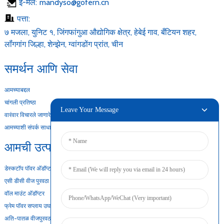
ई-मेल:
mandyso@gofern.cn
पत्ता:
७ मजला, युनिट १, जिंगफांगुआ औद्योगिक क्षेत्र, हेबेई गाव, बँटियन शहर,
लॉंगगांग जिल्हा, शेन्झेन, ग्वांगडोंग प्रांत, चीन
समर्थन आणि सेवा
आमच्याबद्दल
चांगली प्रतिष्ठा
Leave Your Message
वारंवार विचारले जाणारे प्रश्न
आमच्याशी संपर्क साधा
आमची उत्पादने
डेस्कटॉप पॉवर अ‍ॅडॉप्टर
एसी डीसी वीज पुरवठा
वॉल माउंट अ‍ॅडॉप्टर
फ्रेम पॉवर सप्लाय उघडा
अति-पातळ वीजपुरवठा