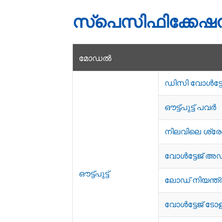
സ്പെസിഫിക്കേഷ
മോഡൽ
ഡിസി വോൾട്ടേ
ഔട്ട്പുട്ട് പവർ
നിലവിലെ ശ്ര
വോൾട്ടേജ് അഡ്ജ
ഔട്ട്പുട്ട്
ലോഡ് നിയന്ത
വോൾട്ടേജ് ട