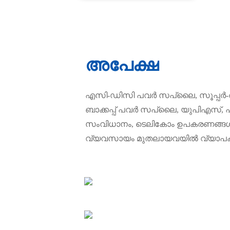
അപേക്ഷ
എസി-ഡിസി പവർ സപ്ലൈ, സൂപ്പർ-
ബാക്കപ്പ് പവർ സപ്ലൈ, യുപിഎസ്,
സംവിധാനം, ടെലികോം ഉപകരണങ്ങൾ, 
വ്യവസായം മുതലായവയിൽ വ്യാപകമ