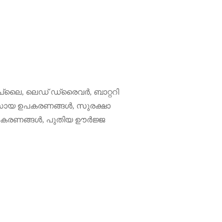
ലൈ, ലെഡ് ഡ്രൈവർ, ബാറ്ററി
വസായ ഉപകരണങ്ങൾ, സുരക്ഷാ
ഉപകരണങ്ങൾ, പുതിയ ഊർജ്ജ