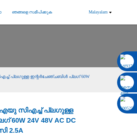
ോ
ഞങ്ങളെ സമീപിക്കുക
Malayalam
0086 13322920697
ച് പ്ലഗുള്ള ഇന്റർചേഞ്ചബിൾ പ്ലഗ് 60W
യു സിഎച്ച് പ്ലഗുള്ള
Load
Load
ഗ് 60W 24V 48V AC DC
ി 2.5A