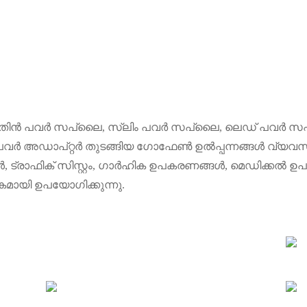
തിൻ പവർ സപ്ലൈ, സ്ലിം പവർ സപ്ലൈ, ലെഡ് പവർ സപ്
 പവർ അഡാപ്റ്റർ തുടങ്ങിയ ഗോഫേൺ ഉൽപ്പന്നങ്ങൾ വ്യ
ട്രാഫിക് സിസ്റ്റം, ഗാർഹിക ഉപകരണങ്ങൾ, മെഡിക്കൽ 
ായി ഉപയോഗിക്കുന്നു.