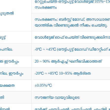
റേറ്റുചെയ്ത ഔട്ട്പുട്ട് വോൾട്ടേജ് 105%~15
സംരക്ഷണം
കൂടുതൽ
സംരക്ഷണം: ബർസ്റ്റ് മോഡ്, അസാധ
യാന്ത്രിക വീണ്ടെടുക്കൽ നീക്കം ചെയ്തു.
്ട്
വോൾട്ടേജ് ഓഫ് ചെയ്ത് വീണ്ടെടുക്കലിനാ
ാപനില.
-0℃ ~ +45℃ (ഔട്ട്‌പുട്ട് ലോഡ് ഡീറേറ്റിം
െ ഈർപ്പം
20 ~ 90% ആർഎച്ച് ഘനീഭവിക്കാത്തത്
ില, ഈർപ്പം
-20℃ ~ +85℃ 10~95% ആർദ്രത
്യക്ഷമത
±0.05%/℃
തി
സൗജന്യ വായുവിലൂടെ
മിനൽ
മാർക്ക്: എസി-എൽ, എസി-എൻ, എഫ്ജി,