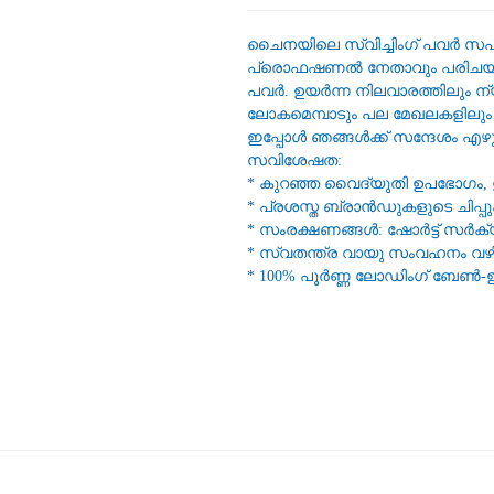
ചൈനയിലെ സ്വിച്ചിംഗ് പവർ സപ
പ്രൊഫഷണൽ നേതാവും പരിചയസ
പവർ. ഉയർന്ന നിലവാരത്തിലും ന
ലോകമെമ്പാടും പല മേഖലകളിലും
ഇപ്പോൾ ഞങ്ങൾക്ക് സന്ദേശം എഴ
സവിശേഷത:
* കുറഞ്ഞ വൈദ്യുതി ഉപഭോഗം,
* പ്രശസ്ത ബ്രാൻഡുകളുടെ ചിപ്പ
* സംരക്ഷണങ്ങൾ: ഷോർട്ട് സർക്
* സ്വതന്ത്ര വായു സംവഹനം വ
* 100% പൂർണ്ണ ലോഡിംഗ് ബേൺ-ഇൻ 