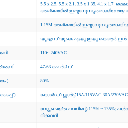
5.5 x 2.5, 5.5 x 2.1, 3.5 x 1.35, 4.1 x 1.
അല്ലെങ്കിൽ ഇഷ്ടാനുസൃതമാക്കിയ ആ
1.15M അല്ലെങ്കിൽ ഇഷ്ടാനുസൃതമാക്
യുഎസ് യുകെ എയു ഇയു കെആർ ഇൻ ത
േണി
110~ 240VAC
ശ്രേണി
47-63 ഹെർട്സ്
രം.)
80%
ൈപ്പ്.)
കോൾഡ് സ്റ്റാർട്ട് 15A/115VAC 30A/230VAC
റേറ്റുചെയ്ത പവറിന്റെ 115% ~ 135%; പൾസി
റിക്കവറി