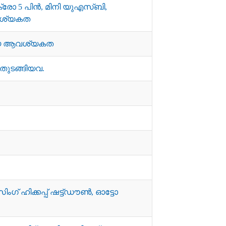
7, മൈക്രോ 5 പിൻ, മിനി യുഎസ്ബി,
വശ്യകത
കിയ ആവശ്യകത
ുടങ്ങിയവ.
ംഗ് ഹിക്കപ്പ് ഷട്ട്ഡൗൺ, ഓട്ടോ