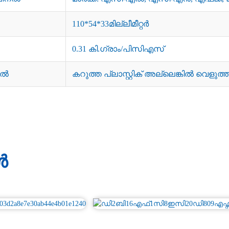
110*54*33മില്ലീമീറ്റർ
0.31 കി.ഗ്രാം/പിസിഎസ്
യൽ
കറുത്ത പ്ലാസ്റ്റിക് അല്ലെങ്കിൽ വെളുത്ത പ
ൾ