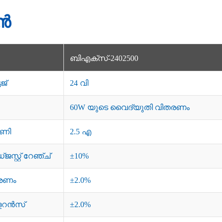
ൻ
ബിഎക്സ്-2402500
ജ്
24 വി
60W യുടെ വൈദ്യുതി വിതരണം
േണി
2.5 എ
സ്റ്റ് റേഞ്ച്
±10%
്രണം
±2.0%
ോളറൻസ്
±2.0%