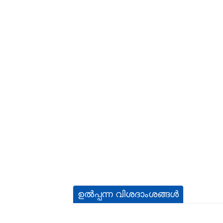
ഉൽപ്പന്ന വിശദാംശങ്ങൾ