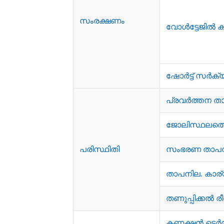
സംരക്ഷണം
വോൾട്ടേജിൽ 
ഷോർട്ട് സർക്യൂട
പ്രവർത്തന ത
ജോലിസ്ഥലത്ത
പരിസ്ഥിതി
സംഭരണ ​​താപന
താപനില. കാര
തണുപ്പിക്കൽ രീ
കണക്ഷൻ ടെർ