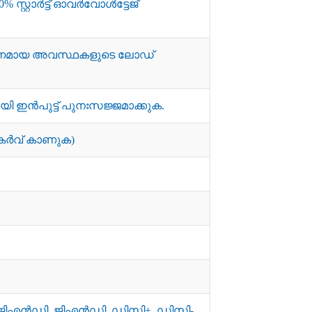
0% സ്റ്റാർട്ട് ഓവർവോൾട്ടേജ്
ാരണമായ അവസ്ഥകളുടെ ലോഡ്
യി ഇൻപുട്ട് പുനഃസജ്ജമാക്കുക.
ഗ് കർവ് കാണുക)
 ജിഎൻഡി, ജിഎൻഡി, ഡിസി+, ഡിസി-