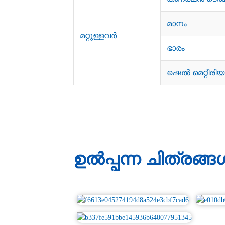
മാനം
മറ്റുള്ളവർ
ഭാരം
ഷെൽ മെറ്റീരി
ഉൽപ്പന്ന ചിത്രങ്ങ