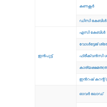
കണക്റ്റർ
ഡിസി കേബിൾ
എസി കേബിൾ
വോൾട്ടേജ് ശ്ര
ഇൻപുട്ട്
ഫ്രീക്വൻസി 
കാര്യക്ഷമത(ത
ഇൻറഷ് കറന്റ് (ട
ഓവർ ലോഡ്