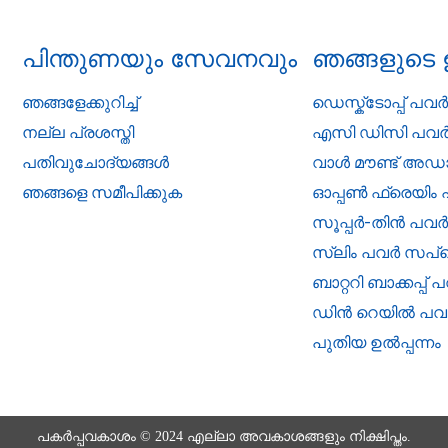
പിന്തുണയും സേവനവും
ഞങ്ങളുടെ 
ഞങ്ങളേക്കുറിച്ച്
ഡെസ്ക്ടോപ്പ് പവ
നല്ല പ്രശസ്തി
എസി ഡിസി പവ
പതിവുചോദ്യങ്ങൾ
വാൾ മൗണ്ട് അഡാപ
ഞങ്ങളെ സമീപിക്കുക
ഓപ്പൺ ഫ്രെയി
സൂപ്പർ-തിൻ പ
സ്ലിം പവർ സപ
ബാറ്ററി ബാക്കപ്
ഡിൻ റെയിൽ പ
പുതിയ ഉൽപ്പന്നം
പകർപ്പവകാശം © 2024 എല്ലാ അവകാശങ്ങളും നിക്ഷിപ്തം.