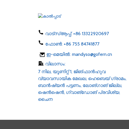
EU US AU UK പ്ലഗ്
അഡാപ്റ്റർ 50-60hz dc 1...
ഫോൺ ചാർജർ 5W
ടൈപ്പ് C USB ac 100-24...
വാട്സ്ആപ്പ്:
+86 13322920697
ഫോൺ:
+86 755 84741877
LED സ്ട്രിപ്പ് 6v 12v 24v AC
ഇ-മെയിൽ:
mandyso@gofern.cn
100-240V DC 1...
വിലാസം:
7 നില, യൂണിറ്റ് 1, ജിങ്‌ഫാൻ‌ഹുവ
വ്യാവസായിക മേഖല, ഹെബെയ് ഗ്രാമം,
ബാൻ‌ഷ്യൻ പട്ടണം, ലോങ്‌ഗാങ് ജില്ല,
ഷെൻ‌ഷെൻ, ഗ്വാങ്‌ഡോങ് പ്രവിശ്യ,
ചൈന