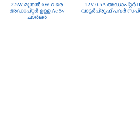
2.5W മുതൽ 6W വരെ
12V 0.5A അഡാപ്റ്റർ I
അഡാപ്റ്റർ ഉള്ള Ac 5v
വാട്ടർപ്രൂഫ് പവർ സ
ചാർജർ