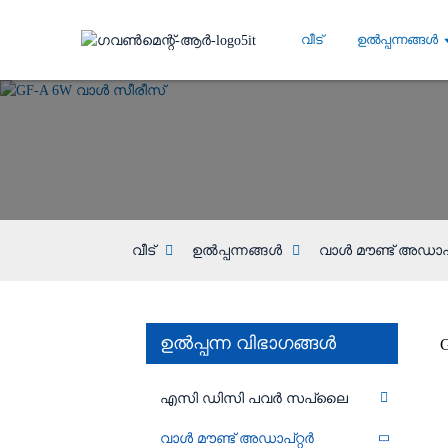
വീട്
ഉൽപ്പന്നങ്ങൾ
വീട്
ഉൽപ്പന്നങ്ങൾ
വാൾ മൗണ്ട് അഡാപ്
ഉൽപ്പന്ന വിഭാഗങ്ങൾ
എസി ഡിസി പവർ സപ്ലൈ
വാൾ മൗണ്ട് അഡാപ്റ്റർ