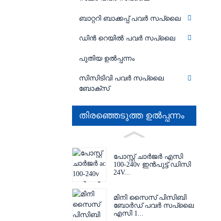
ബാറ്ററി ബാക്കപ്പ് പവർ സപ്ലൈ
ഡിൻ റെയിൽ പവർ സപ്ലൈ
പുതിയ ഉൽപ്പന്നം
സിസിടിവി പവർ സപ്ലൈ
ബോക്സ്
തിരഞ്ഞെടുത്ത ഉൽപ്പന്നം
പോസ്റ്റ് ചാർജർ എസി
100-240v ഇൻപുട്ട് ഡിസി
24V...
മിനി സൈസ് പിസിബി
ബോർഡ് പവർ സപ്ലൈ
എസി 1...