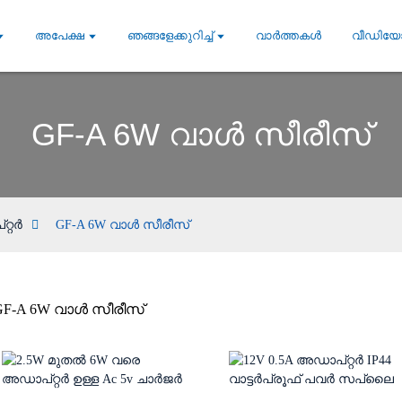
അപേക്ഷ
ഞങ്ങളേക്കുറിച്ച്
വാർത്തകൾ
വീഡിയ
GF-A 6W വാൾ സീരീസ്
റ്റർ
GF-A 6W വാൾ സീരീസ്
GF-A 6W വാൾ സീരീസ്