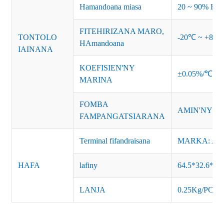
Hamandoana miasa
20 ~ 90% RH 
FITEHIRIZANA MARO,
TONTOLO
-20℃ ~ +85
HAmandoana
IAINANA
KOEFISIEN'NY
±0.05%/℃
MARINA
FOMBA
AMIN'NY A
FAMPANGATSIARANA
Terminal fifandraisana
MARKA: AC-L
HAFA
lafiny
64.5*32.6*18
LANJA
0.25Kg/PCS