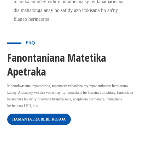
miaraka amin'ny vidiny mifaninana sy ny fanamarinana,
dia mahatonga anay ho safidy azo itokisana ho an'ny
filanao herinaratra.
FAQ
Fanontaniana Matetika
Apetraka
Mpanolo-tsaina, mpamorona, mpamatsy vahaolana ary mpanamboatra herinaratra
izahay. Anisan'ny vokatra vokarinay ny famatsiana herinaratra indostrialy, famatsiana
herinaratra ho an'ny fitaovana fifandraisana, adaptatera herinaratra, famatsiana
herinaratra LED, sns.
HAMANTATRA BEBE KOKOA