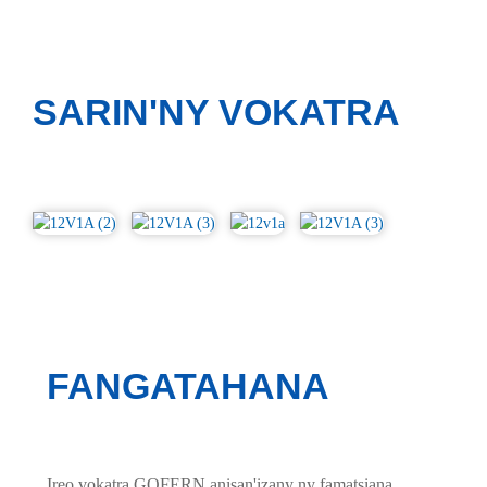
SARIN'NY VOKATRA
FANGATAHANA
Ireo vokatra GOFERN anisan'izany ny famatsiana