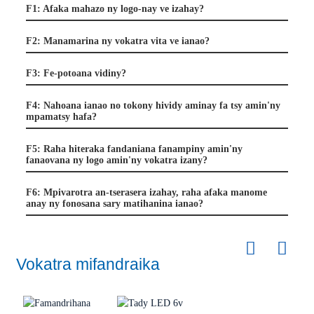
F1: Afaka mahazo ny logo-nay ve izahay?
F2: Manamarina ny vokatra vita ve ianao?
F3: Fe-potoana vidiny?
F4: Nahoana ianao no tokony hividy aminay fa tsy amin'ny
mpamatsy hafa?
F5: Raha hiteraka fandaniana fanampiny amin'ny
fanaovana ny logo amin'ny vokatra izany?
F6: Mpivarotra an-tserasera izahay, raha afaka manome
anay ny fonosana sary matihanina ianao?
Vokatra mifandraika