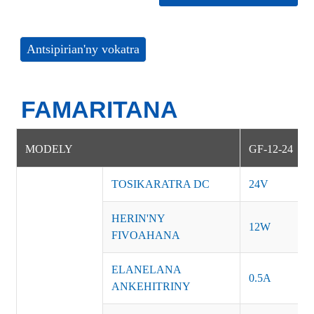
Antsipirian'ny vokatra
FAMARITANA
MODELY
GF-12-24
TOSIKARATRA DC
24V
HERIN'NY
12W
FIVOAHANA
ELANELANA
0.5A
ANKEHITRINY