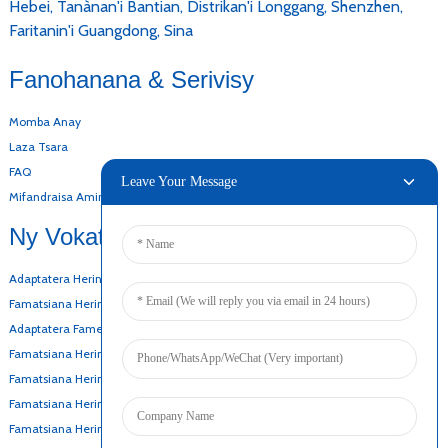
Hebei, Tanànan'i Bantian, Distrikan'i Longgang, Shenzhen,
Faritanin'i Guangdong, Sina
Fanohanana & Serivisy
Momba Anay
Laza Tsara
FAQ
Leave Your Message
Mifandraisa Aminay
Ny Vokatray
Adaptatera Herinaratra Ho An'ny Birao
Famatsiana Herinaratra AC DC
Adaptatera Fametrahana Rindrina
Famatsiana Herinaratra Misokatra
Famatsiana Herinaratra Manify Dia Manify
Famatsiana Herinaratra Manify
Famatsiana Herinaratra Ho An'ny Bateria