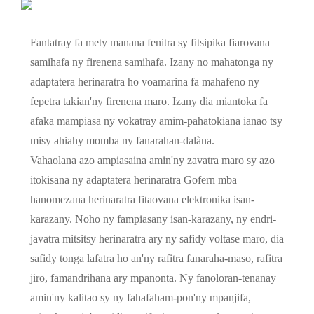
Fantatray fa mety manana fenitra sy fitsipika fiarovana
samihafa ny firenena samihafa. Izany no mahatonga ny
adaptatera herinaratra ho voamarina fa mahafeno ny
fepetra takian'ny firenena maro. Izany dia miantoka fa
afaka mampiasa ny vokatray amim-pahatokiana ianao tsy
misy ahiahy momba ny fanarahan-dalàna.
Vahaolana azo ampiasaina amin'ny zavatra maro sy azo
itokisana ny adaptatera herinaratra Gofern mba
hanomezana herinaratra fitaovana elektronika isan-
karazany. Noho ny fampiasany isan-karazany, ny endri-
javatra mitsitsy herinaratra ary ny safidy voltase maro, dia
safidy tonga lafatra ho an'ny rafitra fanaraha-maso, rafitra
jiro, famandrihana ary mpanonta. Ny fanoloran-tenanay
amin'ny kalitao sy ny fahafaham-pon'ny mpanjifa,