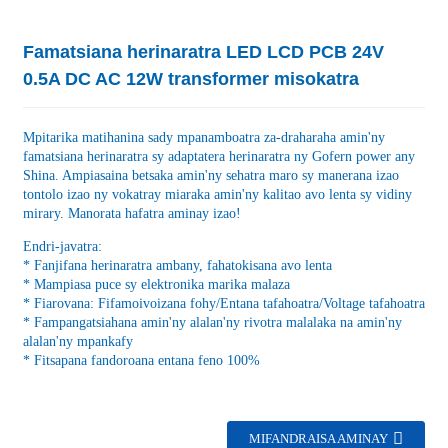
Famatsiana herinaratra LED LCD PCB 24V
0.5A DC AC 12W transformer misokatra
Mpitarika matihanina sady mpanamboatra za-draharaha amin'ny
famatsiana herinaratra sy adaptatera herinaratra ny Gofern power any
Shina. Ampiasaina betsaka amin'ny sehatra maro sy manerana izao
tontolo izao ny vokatray miaraka amin'ny kalitao avo lenta sy vidiny
mirary. Manorata hafatra aminay izao!
Endri-javatra:
* Fanjifana herinaratra ambany, fahatokisana avo lenta
* Mampiasa puce sy elektronika marika malaza
* Fiarovana: Fifamoivoizana fohy/Entana tafahoatra/Voltage tafahoatra
* Fampangatsiahana amin'ny alalan'ny rivotra malalaka na amin'ny
alalan'ny mpankafy
* Fitsapana fandoroana entana feno 100%
MIFANDRAISA AMINAY