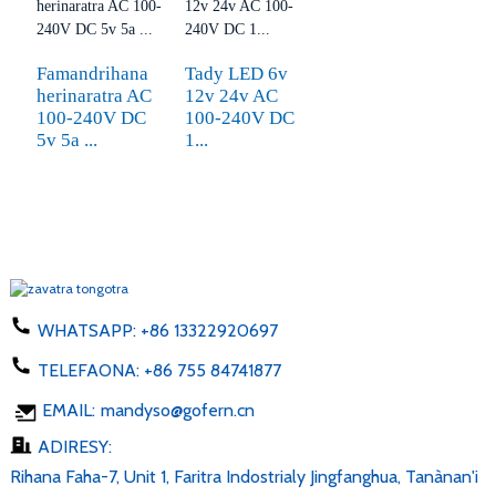
Famandrihana
Tady LED 6v
herinaratra AC
12v 24v AC
100-240V DC
100-240V DC
5v 5a ...
1...
WHATSAPP:
+86 13322920697
TELEFAONA:
+86 755 84741877
EMAIL:
mandyso@gofern.cn
ADIRESY:
Rihana Faha-7, Unit 1, Faritra Indostrialy Jingfanghua, Tanànan'i