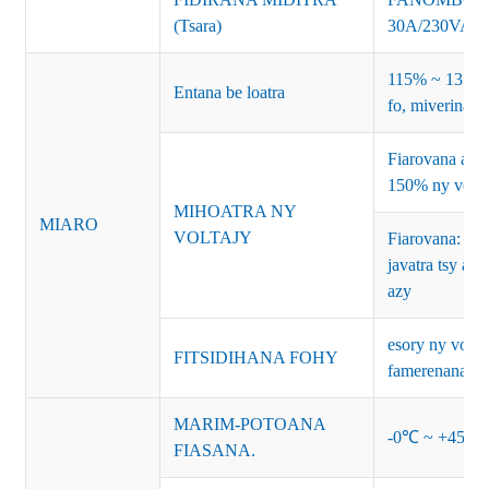
(Tsara)
30A/230VAC
115% ~ 135% a
Entana be loatra
fo, miverina a
Fiarovana ami
150% ny volt
MIHOATRA NY
MIARO
VOLTAJY
Fiarovana: fom
javatra tsy ar
azy
esory ny volta
FITSIDIHANA FOHY
famerenana
MARIM-POTOANA
-0℃ ~ +45℃ (J
FIASANA.