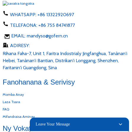
WHATSAPP:
+86 13322920697
TELEFAONA:
+86 755 84741877
EMAIL:
mandyso@gofern.cn
ADIRESY:
Rihana Faha-7, Unit 1, Faritra Indostrialy Jingfanghua, Tanànan'i
Hebei, Tanànan'i Bantian, Distrikan'i Longgang, Shenzhen,
Faritanin'i Guangdong, Sina
Fanohanana & Serivisy
Momba Anay
Laza Tsara
FAQ
Mifandraisa Aminay
Leave Your Message
Ny Vokatray