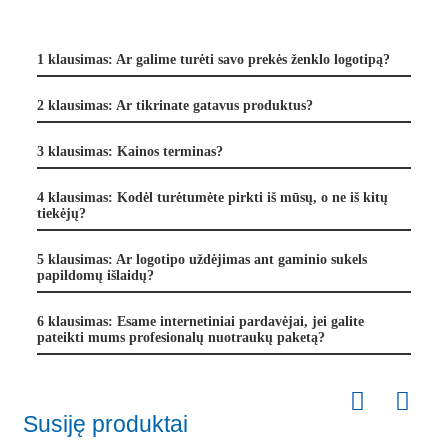
1 klausimas: Ar galime turėti savo prekės ženklo logotipą?
2 klausimas: Ar tikrinate gatavus produktus?
3 klausimas: Kainos terminas?
4 klausimas: Kodėl turėtumėte pirkti iš mūsų, o ne iš kitų
tiekėjų?
5 klausimas: Ar logotipo uždėjimas ant gaminio sukels
papildomų išlaidų?
6 klausimas: Esame internetiniai pardavėjai, jei galite
pateikti mums profesionalų nuotraukų paketą?
Susiję produktai