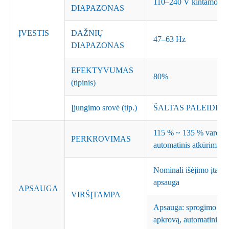
110–240 V kintamoji s
DIAPAZONAS
ĮVESTIS
DAŽNIŲ
47–63 Hz
DIAPAZONAS
EFEKTYVUMAS
80%
(tipinis)
Įjungimo srovė (tip.)
ŠALTAS PALEIDIMAS
115 % ~ 135 % vardinės 
PERKROVIMAS
automatinis atkūrimas
Nominali išėjimo įtam
apsauga
APSAUGA
VIRŠĮTAMPA
Apsauga: sprogimo reži
apkrovą, automatinis a