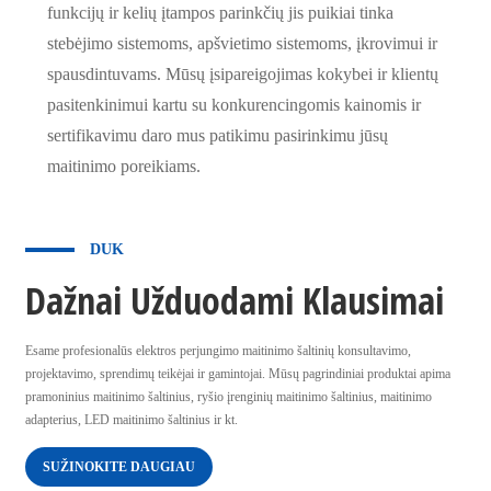
funkcijų ir kelių įtampos parinkčių jis puikiai tinka
stebėjimo sistemoms, apšvietimo sistemoms, įkrovimui ir
spausdintuvams. Mūsų įsipareigojimas kokybei ir klientų
pasitenkinimui kartu su konkurencingomis kainomis ir
sertifikavimu daro mus patikimu pasirinkimu jūsų
maitinimo poreikiams.
DUK
Dažnai Užduodami Klausimai
Esame profesionalūs elektros perjungimo maitinimo šaltinių konsultavimo,
projektavimo, sprendimų teikėjai ir gamintojai. Mūsų pagrindiniai produktai apima
pramoninius maitinimo šaltinius, ryšio įrenginių maitinimo šaltinius, maitinimo
adapterius, LED maitinimo šaltinius ir kt.
SUŽINOKITE DAUGIAU