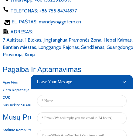
TELEFONAS:
+86 755 84741877
EL. PAŠTAS:
mandyso@gofern.cn
ADRESAS:
7 Aukštas, 1 Blokas, Jingfanghua Pramonės Zona, Hebei Kaimas,
Bantian Miestas, Longgango Rajonas, Šendženas, Guangdongo
Provincija, Kinija
Pagalba Ir Aptarnavimas
Leave Your Message
Apie Mus
Gera Reputacija
DUK
Susisiekite Su Mumis
Mūsų Produktai
Stalinio Kompiuterio Maitinimo Adapteris