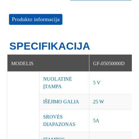
Produkto informacija
SPECIFIKACIJA
MODELIS
GF-05050000D
NUOLATINĖ
5 V
ĮTAMPA
IŠĖJIMO GALIA
25 W
SROVĖS
5A
DIAPAZONAS