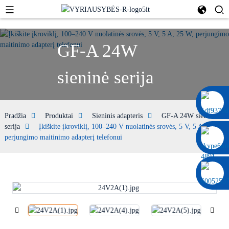
GF-A 24W
sieninė serija
0086 13322920697
Pradžia
Produktai
Sieninis adapteris
GF-A 24W sieninė
serija
Įkiškite įkroviklį, 100–240 V nuolatinės srovės, 5 V, 5 A, 25 W,
perjungimo maitinimo adapterį telefonui