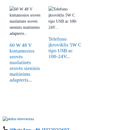
Telefono
įkroviklis 5W C
60 W 48 V
tipo USB ac
kintamosios
100-24V...
srovės
nuolatinės
srovės sieninis
maitinimo
adapteris...
WhatsApp:
+86 13322920697