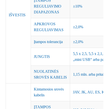
ĮTAMPOS
REGULIAVIMO
±10%
DIAPAZONAS
IŠVESTIS
APKROVOS
±2,0%
REGULIAVIMAS
Įtampos tolerancija
±2,0%
5,5 x 2,5, 5,5 x 2,1, 3,
JUNGTIS
„mini USB“ arba pagal 
NUOLATINĖS
1,15 mln. arba pritaiky
SROVĖS KABELIS
Kintamosios srovės
JAV, JK, AU, ES, KR, I
kabelis
ĮTAMPOS