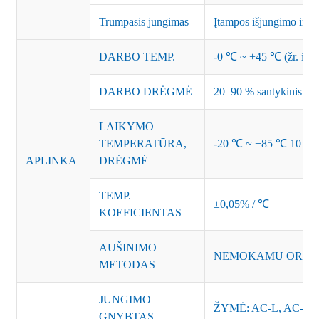
Trumpasis jungimas
Įtampos išjungimo ir at
DARBO TEMP.
-0 ℃ ~ +45 ℃ (žr. išė
DARBO DRĖGMĖ
20–90 % santykinis or
LAIKYMO
TEMPERATŪRA,
-20 ℃ ~ +85 ℃ 10–95 %
APLINKA
DRĖGMĖ
TEMP.
±0,05% / ℃
KOEFICIENTAS
AUŠINIMO
NEMOKAMU ORU
METODAS
JUNGIMO
ŽYMĖ: AC-L, AC-N,
GNYBTAS