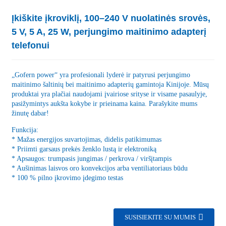
Įkiškite įkroviklį, 100–240 V nuolatinės srovės,
5 V, 5 A, 25 W, perjungimo maitinimo adapterį
telefonui
„Gofern power“ yra profesionali lyderė ir patyrusi perjungimo
maitinimo šaltinių bei maitinimo adapterių gamintoja Kinijoje. Mūsų
produktai yra plačiai naudojami įvairiose srityse ir visame pasaulyje,
pasižymintys aukšta kokybe ir prieinama kaina. Parašykite mums
žinutę dabar!
Funkcija:
* Mažas energijos suvartojimas, didelis patikimumas
* Priimti garsaus prekės ženklo lustą ir elektroniką
* Apsaugos: trumpasis jungimas / perkrova / viršįtampis
* Aušinimas laisvos oro konvekcijos arba ventiliatoriaus būdu
* 100 % pilno įkrovimo įdegimo testas
SUSISIEKITE SU MUMIS