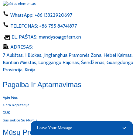
WhatsApp:
+86 13322920697
TELEFONAS:
+86 755 84741877
EL. PAŠTAS:
mandyso@gofern.cn
ADRESAS:
7 Aukštas, 1 Blokas, Jingfanghua Pramonės Zona, Hebei Kaimas,
Bantian Miestas, Longgango Rajonas, Šendženas, Guangdongo
Provincija, Kinija
Pagalba Ir Aptarnavimas
Apie Mus
Gera Reputacija
DUK
Susisiekite Su Mumis
Leave Your Message
Mūsų Produktai