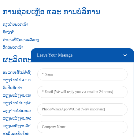
ການຊ່ວຍເຫຼືອ ແລະ ການບໍລິການ
ກ່ຽວກັບພວກເຮົາ
ຊື່ສຽງດີ
ຄຳຖາມທີ່ຖືກຖາມເລື້ອຍໆ
ຕິດຕໍ່ພວກເຮົາ
Leave Your Message
ຜະລິດຕະພັນຂອງພວກເຮົາ
ອະແດບເຕີໄຟຟ້າຕັ້ງໂຕະ
ແຫຼ່ງຈ່າຍໄຟ AC DC
ຕົວປັບຕິດຝາ
ແຫຼ່ງພະລັງງານແບບເປີດເຟຣມ
ແຫຼ່ງຈ່າຍໄຟບາງພິເສດ
ແຫຼ່ງຈ່າຍໄຟແບບບາງ
ແຫຼ່ງພະລັງງານສຳຮອງແບັດເຕີຣີ
ແຫຼ່ງພະລັງງານລົດໄຟ Din
ຜະລິດຕະພັນໃໝ່