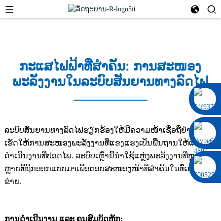
ກະແສໄຟຟ້າທີ່ສຳຄັນ: ການສະໜອງ
ພະລັງງານໃນລະບົບສັນຍານທາງລົດໄຟ
0086 13322920697
ລະບົບສັນຍານທາງລົດໄຟຮຽກຮ້ອງໃຫ້ມີຄວາມໜ້າເຊື່ອຖືຢ່າງແທ້ຈິງ,
ເຮັດໃຫ້ການສະໜອງພະລັງງານທີ່ແຂງແຮງເປັນພື້ນຖານໃຫ້ແກ່ການ
ດຳເນີນງານທີ່ປອດໄພ. ລະບົບເຫຼົ່ານີ້ນຳໃຊ້ແຫຼ່ງພະລັງງານທີ່ຫຼາກ
ຫຼາຍທີ່ຖືກອອກແບບມາເພື່ອຕອບສະໜອງໜ້າທີ່ສຳຄັນໃນທົ່ວເຄືອ
ຂ່າຍ.
ການດຳເນີນງານ ແລະ ຄຸນສົມບັດຫຼັກ: