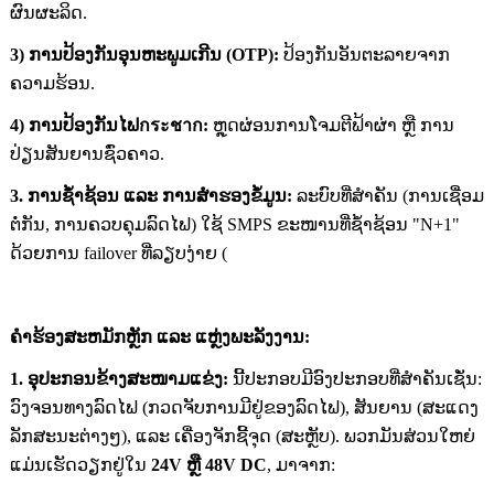
ຜົນຜະລິດ.
3) ການປ້ອງກັນອຸນຫະພູມເກີນ (OTP):
ປ້ອງກັນອັນຕະລາຍຈາກ
ຄວາມຮ້ອນ.
4) ການປ້ອງກັນໄຟกระชาก:
ຫຼຸດຜ່ອນການໂຈມຕີຟ້າຜ່າ ຫຼື ການ
ປ່ຽນສັນຍານຊົ່ວຄາວ.
3. ການຊໍ້າຊ້ອນ ແລະ ການສຳຮອງຂໍ້ມູນ:
ລະບົບທີ່ສຳຄັນ (ການເຊື່ອມ
ຕໍ່ກັນ, ການຄວບຄຸມລົດໄຟ) ໃຊ້ SMPS ຂະໜານທີ່ຊໍ້າຊ້ອນ "N+1"
ດ້ວຍການ failover ທີ່ລຽບງ່າຍ (
ຄໍາຮ້ອງສະຫມັກຫຼັກ ແລະ ແຫຼ່ງພະລັງງານ:
1. ອຸປະກອນຂ້າງສະໜາມແຂ່ງ:
ນີ້ປະກອບມີອົງປະກອບທີ່ສຳຄັນເຊັ່ນ:
ວົງຈອນທາງລົດໄຟ (ກວດຈັບການມີຢູ່ຂອງລົດໄຟ), ສັນຍານ (ສະແດງ
ລັກສະນະຕ່າງໆ), ແລະ ເຄື່ອງຈັກຊີ້ຈຸດ (ສະຫຼັບ). ພວກມັນສ່ວນໃຫຍ່
ແມ່ນເຮັດວຽກຢູ່ໃນ
24V ຫຼື 48V DC
, ມາຈາກ: