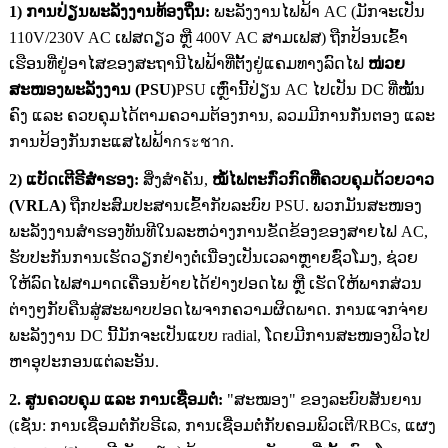
1) ການປ່ຽນພະລັງງານທ້ອງຖິ່ນ:
ພະລັງງານໄຟຟ້າ AC (ມັກຈະເປັນ
110V/230V AC ເຟສດຽວ ຫຼື 400V AC ສາມເຟສ) ຖືກປ້ອນເຂົ້າ
ເຮືອນທີ່ຢູ່ອາໄສຂອງສະຖານີໄຟຟ້າທີ່ຕັ້ງຢູ່ແຄມທາງລົດໄຟ
ໜ່ວຍ
ສະໜອງພະລັງງານ (PSU)
PSU ເຫຼົ່ານີ້ປ່ຽນ AC ໄປເປັນ DC ທີ່ໝັ້ນ
ຄົງ ແລະ ຄວບຄຸມໄດ້ຕາມຄວາມຕ້ອງການ, ລວມມີການກັ່ນຕອງ ແລະ
ການປ້ອງກັນກະແສໄຟຟ້າกระชาก.
2) ແບັດເຕີຣີສຳຮອງ:
ສິ່ງສຳຄັນ,
ໝໍ້ໄຟຕະກົ່ວກົດທີ່ຄວບຄຸມດ້ວຍວາວ
(VRLA)
ຖືກປະສົມປະສານເຂົ້າກັບລະບົບ PSU. ພວກມັນສະໜອງ
ພະລັງງານສຳຮອງທັນທີໃນລະຫວ່າງການຂັດຂ້ອງຂອງສາຍໄຟ AC,
ຮັບປະກັນການເຮັດວຽກຢ່າງຕໍ່ເນື່ອງເປັນເວລາຫຼາຍຊົ່ວໂມງ, ຊ່ວຍ
ໃຫ້ລົດໄຟສາມາດເຄື່ອນຍ້າຍໄດ້ຢ່າງປອດໄພ ຫຼື ເຮັດໃຫ້ພາກສ່ວນ
ຕ່າງໆກັບຄືນສູ່ສະພາບປອດໄພຈາກຄວາມຜິດພາດ. ການແຈກຈ່າຍ
ພະລັງງານ DC ນີ້ມັກຈະເປັນແບບ radial, ໂດຍມີການສະໜອງຟິວໄປ
ຫາອຸປະກອນແຕ່ລະອັນ.
2. ສູນຄວບຄຸມ ແລະ ການເຊື່ອມຕໍ່:
"ສະໝອງ" ຂອງລະບົບສັນຍານ
(ເຊັ່ນ: ການເຊື່ອມຕໍ່ກັບຣີເລ, ການເຊື່ອມຕໍ່ກັບຄອມພິວເຕີ/RBCs, ແຜງ