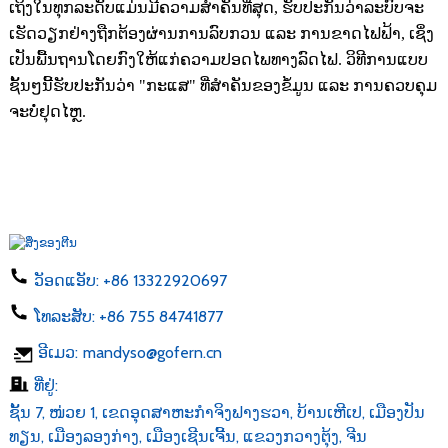
ເຖິງໃນທຸກລະດັບແມ່ນມີຄວາມສຳຄັນທີ່ສຸດ, ຮັບປະກັນວ່າລະບົບຈະ
ເຮັດວຽກຢ່າງຖືກຕ້ອງຜ່ານການລົບກວນ ແລະ ການຂາດໄຟຟ້າ, ເຊິ່ງ
ເປັນພື້ນຖານໂດຍກົງໃຫ້ແກ່ຄວາມປອດໄພທາງລົດໄຟ. ວິທີການແບບ
ຊັ້ນໆນີ້ຮັບປະກັນວ່າ "ກະແສ" ທີ່ສຳຄັນຂອງຂໍ້ມູນ ແລະ ການຄວບຄຸມ
ຈະບໍ່ຢຸດໄຫຼ.
ວັອດແອັບ:
+86 13322920697
ໂທລະສັບ:
+86 755 84741877
ອີເມວ:
mandyso@gofern.cn
ທີ່ຢູ່:
ຊັ້ນ 7, ໜ່ວຍ 1, ເຂດອຸດສາຫະກຳຈິງຟາງຮວາ, ບ້ານເຫີເປ, ເມືອງປັນ
ທຽນ, ເມືອງລອງກ່າງ, ເມືອງເຊີນເຈີ້ນ, ແຂວງກວາງຕຸ້ງ, ຈີນ