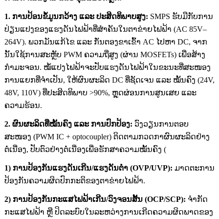
1. ການປ້ອນຂໍ້ມູນກວ້າງ ແລະ ປະສິດທິພາບສູງ:
SMPS ຮັບມືກັບການ
ປ່ຽນແປງຂອງແຮງດັນໄຟຟ້າທີ່ສຳຄັນໃນຕາຂ່າຍໄຟຟ້າ (AC 85V–
264V). ພວກມັນແກ້ໄຂ ແລະ ກັ່ນຕອງຂາເຂົ້າ AC ໄປຫາ DC, ຈາກ
ນັ້ນໃຊ້ການສະຫຼັບ PWM ຄວາມຖີ່ສູງ (ຜ່ານ MOSFETs) ເພື່ອສ້າງ
ກຳມະຈອນ. ໝໍ້ແປງໄຟຟ້າຈະປັບແຮງດັນໄຟຟ້າໃນຂະນະທີ່ສະໜອງ
ການແຍກທີ່ຈຳເປັນ, ໃຫ້ຜົນຜະລິດ DC ທີ່ຊັດເຈນ ແລະ ໝັ້ນຄົງ (24V,
48V, 110V) ທີ່ປະສິດທິພາບ >90%, ຫຼຸດຜ່ອນການສູນເສຍ ແລະ
ຄວາມຮ້ອນ.
2. ຜົນຜະລິດທີ່ໝັ້ນຄົງ ແລະ ການປົກປ້ອງ:
ວົງວຽນການຕອບ
ສະໜອງ (PWM IC + optocoupler) ຕິດຕາມກວດກາຜົນຜະລິດຢ່າງ
ຕໍ່ເນື່ອງ, ປັບຕົວຢ່າງຕໍ່ເນື່ອງເພື່ອຮັກສາຄວາມໝັ້ນຄົງ (
1) ການປ້ອງກັນແຮງດັນເກີນ/ແຮງດັນຕໍ່າ (OVP/UVP):
ມາດຕະການ
ປ້ອງກັນຄວາມຜິດປົກກະຕິຂອງຕາຂ່າຍໄຟຟ້າ.
2) ການປ້ອງກັນກະແສໄຟຟ້າເກີນ/ວົງຈອນສັ້ນ (OCP/SCP):
ຈຳກັດ
ກະແສໄຟຟ້າ ຫຼື ປິດລະບົບໃນລະຫວ່າງການເກີດຄວາມຜິດພາດຂອງ