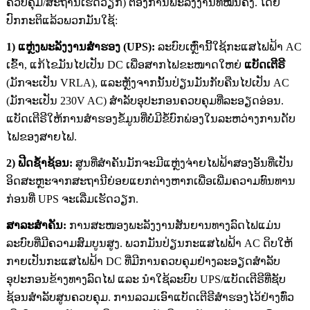
ຄວບຄຸມ/ສະຖານີເຮັດວຽກ) ຕ້ອງການພະລັງງານທີ່ໝັ້ນຄົງ. ໂດຍ
ປົກກະຕິແລ້ວພວກມັນໃຊ້:
1) ແຫຼ່ງພະລັງງານສຳຮອງ (UPS):
ລະບົບເຫຼົ່ານີ້ໃຊ້ກະແສໄຟຟ້າ AC
ເຂົ້າ, ແກ້ໄຂມັນໄປເປັນ DC ເພື່ອສາກໄຟຂະໜາດໃຫຍ່
ແບັດເຕີຣີ
(ມັກຈະເປັນ VRLA), ແລະຫຼັງຈາກນັ້ນປ່ຽນມັນກັບຄືນໄປເປັນ AC
(ມັກຈະເປັນ 230V AC) ສຳລັບອຸປະກອນຄວບຄຸມທີ່ລະອຽດອ່ອນ.
ແບັດເຕີຣີໃຫ້ການສຳຮອງຂໍ້ມູນທີ່ບໍ່ມີຂໍ້ບົກພ່ອງໃນລະຫວ່າງການດັບ
ໄຟຂອງສາຍໄຟ.
2) ຟີດຊໍ້າຊ້ອນ:
ສູນທີ່ສຳຄັນມັກຈະມີແຫຼ່ງຈ່າຍໄຟຟ້າສອງອັນທີ່ເປັນ
ອິດສະຫຼະຈາກສະຖານີຍ່ອຍແຍກຕ່າງຫາກເພື່ອເພີ່ມຄວາມທົນທານ
ກ່ອນທີ່ UPS ຈະເລີ່ມເຮັດວຽກ.
ສາລະສຳຄັນ:
ການສະໜອງພະລັງງານສັນຍານທາງລົດໄຟແມ່ນ
ລະບົບທີ່ມີຄວາມສົມບູນສູງ. ພວກມັນປ່ຽນກະແສໄຟຟ້າ AC ດິບໃຫ້
ກາຍເປັນກະແສໄຟຟ້າ DC ທີ່ມີການຄວບຄຸມຢ່າງລະອຽດສຳລັບ
ອຸປະກອນຂ້າງທາງລົດໄຟ ແລະ ນຳໃຊ້ລະບົບ UPS/ແບັດເຕີຣີທີ່ຊັບ
ຊ້ອນສຳລັບສູນຄວບຄຸມ. ການລວມເອົາແບັດເຕີຣີສຳຮອງໄວ້ຢ່າງທົ່ວ