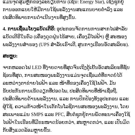
ແມ່ນຈຸດສຸມຫຼັກຂອງລະບຽບການ (ເຊັ່ນ: Energy Star), ເຊິ່ງຊຸກຍູ້
ການອອກແບບໃຫ້ມີການໃຊ້ພະລັງງານສະແຕນບາຍຕ່ຳລົງ ແລະ
ປະສິດທິພາບການດຳເນີນງານທີ່ສູງຂຶ້ນ.
4. ການເຊື່ອມໂຍງແບັດເຕີຣີ:
ອຸປະກອນຈັດການການສາກໄຟສຳລັບ
ແບັດເຕີຣີໃນຕົວ (ເຄື່ອງດູດຝຸ່ນໄຮ້ສາຍ, ເຄື່ອງມືໄຟຟ້າ) ຫຼື ສະໜອງ
ພະລັງງານສຳຮອງ (UPS ສຳລັບເຣົາເຕີ, ສູນກາງເຮືອນອັດສະລິຍະ).
ສະຫຼຸບ:
ຈາກຫລອດໄຟ LED ທີ່ງ່າຍດາຍທີ່ສຸດຈົນເຖິງຕູ້ເຢັນອັດສະລິຍະທີ່ຊັບ
ຊ້ອນທີ່ສຸດ, ການສະໜອງພະລັງງານແມ່ນຈຸດເຊື່ອມຕໍ່ທີ່ຂາດບໍ່ໄດ້
ລະຫວ່າງຕາຂ່າຍໄຟຟ້າ ແລະ ໜ້າທີ່ຂອງເຄື່ອງໃຊ້ໄຟຟ້າ. ມັນ
ຮັບປະກັນການເຮັດວຽກທີ່ປອດໄພ, ປະສິດທິພາບທີ່ໜ້າເຊື່ອຖື,
ປະສິດທິພາບດ້ານພະລັງງານ, ແລະ ການປົກປ້ອງທັງອຸປະກອນ ແລະ
ຜູ້ໃຊ້. ຄວາມກ້າວໜ້າໃນເຕັກໂນໂລຊີການສະໜອງພະລັງງານ, ໂດຍ
ສະເພາະແມ່ນ SMPS ແລະ PFC, ສືບຕໍ່ຊຸກຍູ້ການພັດທະນາເຄື່ອງໃຊ້
ໄຟຟ້າໃນເຮືອນທີ່ມີຂະໜາດນ້ອຍກວ່າ, ສະຫຼາດກວ່າ, ແລະ ເປັນມິດ
ກັບສິ່ງແວດລ້ອມຫຼາຍຂຶ້ນ.