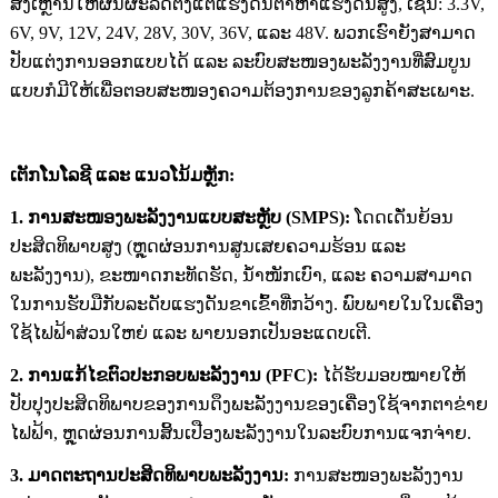
ສິ່ງເຫຼົ່ານີ້ໃຫ້ຜົນຜະລິດຕັ້ງແຕ່ແຮງດັນຕໍ່າຫາແຮງດັນສູງ, ເຊັ່ນ: 3.3V,
6V, 9V, 12V, 24V, 28V, 30V, 36V, ແລະ 48V. ພວກເຮົາຍັງສາມາດ
ປັບແຕ່ງການອອກແບບໄດ້ ແລະ ລະບົບສະໜອງພະລັງງານທີ່ສົມບູນ
ແບບກໍມີໃຫ້ເພື່ອຕອບສະໜອງຄວາມຕ້ອງການຂອງລູກຄ້າສະເພາະ.
ເຕັກໂນໂລຊີ ແລະ ແນວໂນ້ມຫຼັກ:
1. ການສະໜອງພະລັງງານແບບສະຫຼັບ (SMPS):
ໂດດເດັ່ນຍ້ອນ
ປະສິດທິພາບສູງ (ຫຼຸດຜ່ອນການສູນເສຍຄວາມຮ້ອນ ແລະ
ພະລັງງານ), ຂະໜາດກະທັດຮັດ, ນ້ຳໜັກເບົາ, ແລະ ຄວາມສາມາດ
ໃນການຮັບມືກັບລະດັບແຮງດັນຂາເຂົ້າທີ່ກວ້າງ. ພົບພາຍໃນໃນເຄື່ອງ
ໃຊ້ໄຟຟ້າສ່ວນໃຫຍ່ ແລະ ພາຍນອກເປັນອະແດບເຕີ.
2. ການແກ້ໄຂຕົວປະກອບພະລັງງານ (PFC):
ໄດ້ຮັບມອບໝາຍໃຫ້
ປັບປຸງປະສິດທິພາບຂອງການດຶງພະລັງງານຂອງເຄື່ອງໃຊ້ຈາກຕາຂ່າຍ
ໄຟຟ້າ, ຫຼຸດຜ່ອນການສິ້ນເປືອງພະລັງງານໃນລະບົບການແຈກຈ່າຍ.
3. ມາດຕະຖານປະສິດທິພາບພະລັງງານ:
ການສະໜອງພະລັງງານ