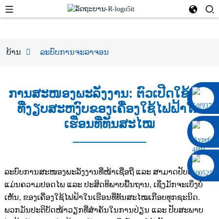
ບ້ານ
ລະບົບການຈະລາຈອນ
ການສະໜອງພະລັງງານ: ຕົວເປີດໃຊ້ງານ
0086 13322920697
ທີ່ງຽບສະຫງົບຂອງເຄື່ອງໃຊ້ໄຟຟ້າໃນ
ເຮືອນທີ່ທັນສະໄໝ
ລະບົບການສະໜອງພະລັງງານທີ່ໜ້າເຊື່ອຖື ແລະ ສາມາດປັບຕົວໄດ້
ແມ່ນຄວາມປອດໄພ ແລະ ປະສິດທິພາບພື້ນຖານ, ເຊິ່ງມັກຈະເບິ່ງບໍ່
ເຫັນ, ຂອງເຄື່ອງໃຊ້ໄຟຟ້າໃນເຮືອນທີ່ທັນສະໄໝເກືອບທຸກຊະນິດ.
ພວກມັນປະຕິບັດໜ້າວຽກທີ່ສຳຄັນໃນການປ່ຽນ ແລະ ປັບສະພາບ