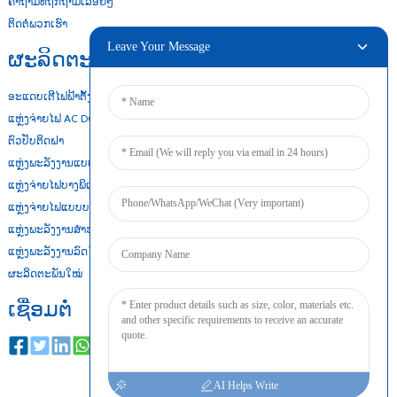
ຄຳຖາມທີ່ຖືກຖາມເລື້ອຍໆ
ຕິດຕໍ່ພວກເຮົາ
Leave Your Message
ຜະລິດຕະພັນຂອງພວກເຮົາ
ອະແດບເຕີໄຟຟ້າຕັ້ງໂຕະ
ແຫຼ່ງຈ່າຍໄຟ AC DC
ຕົວປັບຕິດຝາ
ແຫຼ່ງພະລັງງານແບບເປີດເຟຣມ
ແຫຼ່ງຈ່າຍໄຟບາງພິເສດ
ແຫຼ່ງຈ່າຍໄຟແບບບາງ
ແຫຼ່ງພະລັງງານສຳຮອງແບັດເຕີຣີ
ແຫຼ່ງພະລັງງານລົດໄຟ Din
ຜະລິດຕະພັນໃໝ່
ເຊື່ອມຕໍ່
AI Helps Write