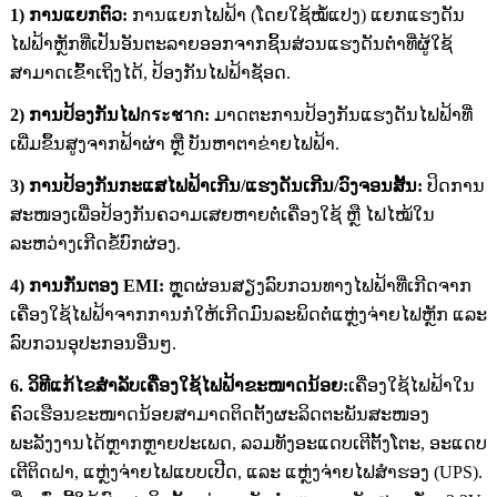
1) ການແຍກຕົວ:
ການແຍກໄຟຟ້າ (ໂດຍໃຊ້ໝໍ້ແປງ) ແຍກແຮງດັນ
ໄຟຟ້າຫຼັກທີ່ເປັນອັນຕະລາຍອອກຈາກຊິ້ນສ່ວນແຮງດັນຕ່ຳທີ່ຜູ້ໃຊ້
ສາມາດເຂົ້າເຖິງໄດ້, ປ້ອງກັນໄຟຟ້າຊັອດ.
2) ການປ້ອງກັນໄຟกระชาก:
ມາດຕະການປ້ອງກັນແຮງດັນໄຟຟ້າທີ່
ເພີ່ມຂຶ້ນສູງຈາກຟ້າຜ່າ ຫຼື ບັນຫາຕາຂ່າຍໄຟຟ້າ.
3) ການປ້ອງກັນກະແສໄຟຟ້າເກີນ/ແຮງດັນເກີນ/ວົງຈອນສັ້ນ:
ປິດການ
ສະໜອງເພື່ອປ້ອງກັນຄວາມເສຍຫາຍຕໍ່ເຄື່ອງໃຊ້ ຫຼື ໄຟໄໝ້ໃນ
ລະຫວ່າງເກີດຂໍ້ບົກຜ່ອງ.
4) ການກັ່ນຕອງ EMI:
ຫຼຸດຜ່ອນສຽງລົບກວນທາງໄຟຟ້າທີ່ເກີດຈາກ
ເຄື່ອງໃຊ້ໄຟຟ້າຈາກການກໍ່ໃຫ້ເກີດມົນລະພິດຕໍ່ແຫຼ່ງຈ່າຍໄຟຫຼັກ ແລະ
ລົບກວນອຸປະກອນອື່ນໆ.
6. ວິທີແກ້ໄຂສຳລັບເຄື່ອງໃຊ້ໄຟຟ້າຂະໜາດນ້ອຍ:
ເຄື່ອງໃຊ້ໄຟຟ້າໃນ
ຄົວເຮືອນຂະໜາດນ້ອຍສາມາດຕິດຕັ້ງຜະລິດຕະພັນສະໜອງ
ພະລັງງານໄດ້ຫຼາກຫຼາຍປະເພດ, ລວມທັງອະແດບເຕີຕັ້ງໂຕະ, ອະແດບ
ເຕີຕິດຝາ, ແຫຼ່ງຈ່າຍໄຟແບບເປີດ, ແລະ ແຫຼ່ງຈ່າຍໄຟສຳຮອງ (UPS).