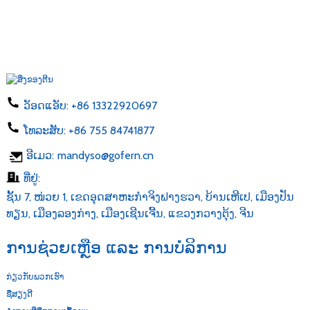
ວັອດແອັບ:
+86 13322920697
ໂທລະສັບ:
+86 755 84741877
ອີເມວ:
mandyso@gofern.cn
ທີ່ຢູ່:
ຊັ້ນ 7, ໜ່ວຍ 1, ເຂດອຸດສາຫະກຳຈິງຟາງຮວາ, ບ້ານເຫີເປ, ເມືອງປັນ
ທຽນ, ເມືອງລອງກ່າງ, ເມືອງເຊີນເຈີ້ນ, ແຂວງກວາງຕຸ້ງ, ຈີນ
ການຊ່ວຍເຫຼືອ ແລະ ການບໍລິການ
ກ່ຽວກັບພວກເຮົາ
ຊື່ສຽງດີ