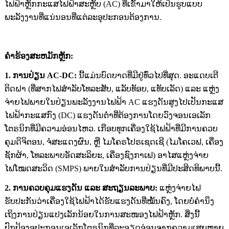
ໄຟຟ້າຫຼັກກະແສໄຟຟ້າສະຫຼັບ (AC) ທີ່ເຂົ້າມາໃຫ້ເປັນຮູບແບບ
ພະລັງງານທີ່ແນ່ນອນທີ່ແຕ່ລະອຸປະກອນຕ້ອງການ.
ຄໍາຮ້ອງສະຫມັກຫຼັກ:
1. ການປ່ຽນ AC-DC:
ນີ້ແມ່ນບົດບາດທີ່ມີຢູ່ທົ່ວໄປທີ່ສຸດ. ອະແດບເຕີ
ຕິດຝາ (ທີ່ສາກໄຟສຳລັບໂທລະສັບ, ແລັບທັອບ, ແທັບເລັດ) ແລະ ແຫຼ່ງ
ຈ່າຍໄຟພາຍໃນປ່ຽນພະລັງງານໄຟຟ້າ AC ແຮງດັນສູງໄປເປັນກະແສ
ໄຟຟ້າກະແສກົງ (DC) ແຮງດັນຕ່ຳທີ່ຕ້ອງການໂດຍວົງຈອນເອເລັກ
ໂຕຣນິກທີ່ມີຄວາມອ່ອນໄຫວ. ເກືອບທຸກເຄື່ອງໃຊ້ໄຟຟ້າທີ່ມີການຄວບ
ຄຸມດິຈິຕອນ, ຈໍສະແດງຜົນ, ຫຼື ໄມໂຄຣໂປຣເຊດເຊີ (ໄມໂຄເວຟ, ເຄື່ອງ
ຊັກຜ້າ, ໂທລະພາບອັດສະລິຍະ, ເຄື່ອງຊົງກາເຟ) ອາໄສແຫຼ່ງຈ່າຍ
ໄຟໂໝດສະວິດ (SMPS) ພາຍໃນສຳລັບການປ່ຽນທີ່ມີປະສິດທິພາບນີ້.
2. ການຄວບຄຸມແຮງດັນ ແລະ ສະຖຽນລະພາບ:
ແຫຼ່ງຈ່າຍໄຟ
ຮັບປະກັນວ່າເຄື່ອງໃຊ້ໄຟຟ້າໄດ້ຮັບແຮງດັນທີ່ໝັ້ນຄົງ, ໂດຍບໍ່ຄຳນຶງ
ເຖິງການປ່ຽນແປງເລັກນ້ອຍໃນການສະໜອງໄຟຟ້າຫຼັກ. ສິ່ງນີ້
ປົກປ້ອງອຸປະກອນເອເລັກໂຕຣນິກທີ່ລະອຽດອ່ອນຈາກຄວາມເສຍຫາຍ