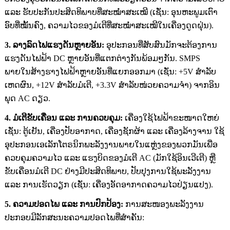
ແລະ ຮັບປະກັນປະສິດທິພາບທີ່ສະໝໍ່າສະເໝີ (ເຊັ່ນ: ອຸນຫະພູມເຕົາ
ອົບທີ່ໝັ້ນຄົງ, ຄວາມໄວຂອງມໍເຕີທີ່ສະໝໍ່າສະເໝີໃນເຄື່ອງດູດຝຸ່ນ).
3. ລາງລົດໄຟແຮງດັນຫຼາຍອັນ:
ອຸປະກອນທີ່ສັບສົນມັກຈະຕ້ອງການ
ແຮງດັນໄຟຟ້າ DC ຫຼາຍອັນທີ່ແຕກຕ່າງກັນພ້ອມໆກັນ. SMPS
ພາຍໃນສ້າງຮາງໄຟຟ້າຫຼາຍອັນທີ່ແຍກອອກມາ (ເຊັ່ນ: +5V ສຳລັບ
ເຫດຜົນ, +12V ສຳລັບມໍເຕີ, +3.3V ສຳລັບໜ່ວຍຄວາມຈຳ) ຈາກອິນ
ພຸດ AC ດຽວ.
4. ມໍເຕີຂັບເຄື່ອນ ແລະ ການຄວບຄຸມ:
ເຄື່ອງໃຊ້ໄຟຟ້າຂະໜາດໃຫຍ່
ເຊັ່ນ: ຕູ້ເຢັນ, ເຄື່ອງປັບອາກາດ, ເຄື່ອງຊັກຜ້າ ແລະ ເຄື່ອງລ້າງຈານ ໃຊ້
ອຸປະກອນເອເລັກໂຕຣນິກພະລັງງານພາຍໃນແຫຼ່ງຂອງພວກມັນເພື່ອ
ຄວບຄຸມຄວາມໄວ ແລະ ແຮງບິດຂອງມໍເຕີ AC (ມັກໃຊ້ອິນເວີເຕີ) ຫຼື
ຂັບເຄື່ອນມໍເຕີ DC ຢ່າງມີປະສິດທິພາບ, ປັບປຸງການໃຊ້ພະລັງງານ
ແລະ ການເຮັດວຽກ (ເຊັ່ນ: ເຄື່ອງອັດອາກາດຄວາມໄວປ່ຽນແປງ).
5. ຄວາມປອດໄພ ແລະ ການປົກປ້ອງ:
ການສະໜອງພະລັງງານ
ປະກອບມີລັກສະນະຄວາມປອດໄພທີ່ສຳຄັນ: