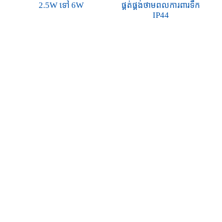
2.5W ទៅ 6W
ផ្គត់ផ្គង់ថាមពលការពារទឹក
IP44