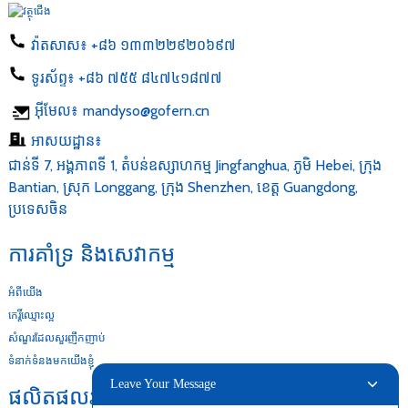
វ៉ាតសាស៖
+៨៦ ១៣៣២២៩២០៦៩៧
ទូរស័ព្ទ៖
+៨៦ ៧៥៥ ៨៤៧៤១៨៧៧
អ៊ីមែល៖
mandyso@gofern.cn
អាសយដ្ឋាន៖
ជាន់ទី 7, អង្គភាពទី 1, តំបន់ឧស្សាហកម្ម Jingfanghua, ភូមិ Hebei, ក្រុង
Bantian, ស្រុក Longgang, ក្រុង Shenzhen, ខេត្ត Guangdong,
ប្រទេសចិន
ការគាំទ្រ និងសេវាកម្ម
អំពីយើង
កេរ្តិ៍ឈ្មោះល្អ
សំណួរដែលសួរញឹកញាប់
ទំនាក់ទំនងមកយើងខ្ញុំ
Leave Your Message
ផលិតផលរបស់យើង