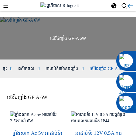
ស៊េរីជញ្ជាំង GF-A 6W
០០៨៦ ១៣៣២២៩២០៦៩៧
ផ្ទះ
ផលិតផល
អាដាប់ទ័រ​ម៉ោន​ជញ្ជាំង
ស៊េរីជញ្ជាំង GF-A 6W
ស៊េរីជញ្ជាំង GF-A 6W
ឆ្នាំងសាក Ac 5v អាដាប់ទ័រ
អាដាប់ទ័រ 12V 0.5A ការ