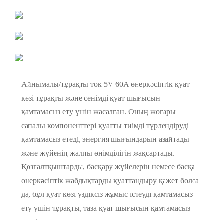
Айнымалы/тұрақты ток 5V 60A өнеркәсіптік қуат
көзі тұрақты және сенімді қуат шығысын
қамтамасыз ету үшін жасалған. Оның жоғары
сапалы компоненттері қуатты тиімді түрлендіруді
қамтамасыз етеді, энергия шығындарын азайтады
және жүйенің жалпы өнімділігін жақсартады.
Қозғалтқыштарды, басқару жүйелерін немесе басқа
өнеркәсіптік жабдықтарды қуаттандыру қажет болса
да, бұл қуат көзі үздіксіз жұмыс істеуді қамтамасыз
ету үшін тұрақты, таза қуат шығысын қамтамасыз