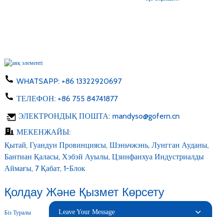
WHATSAPP:
+86 13322920697
ТЕЛЕФОН:
+86 755 84741877
ЭЛЕКТРОНДЫҚ ПОШТА:
mandyso@gofern.cn
МЕКЕНЖАЙЫ:
Қытай, Гуандун Провинциясы, Шэньчжэнь, Лунгган Ауданы,
Бантиан Қаласы, Хэбэй Ауылы, Цзинфанхуа Индустриалды
Аймағы, 7 Қабат, 1-Блок
Қолдау Және Қызмет Көрсету
Leave Your Message
Біз Туралы