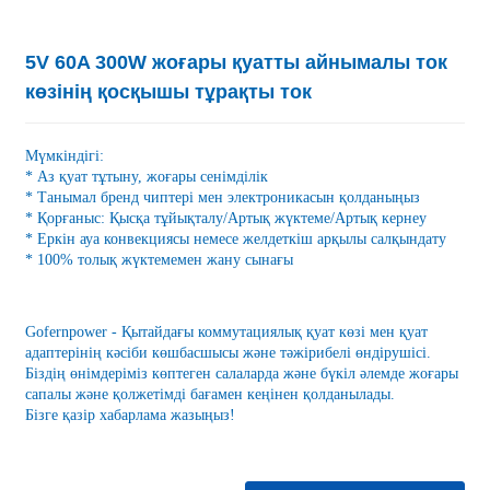
5V 60A 300W жоғары қуатты айнымалы ток
көзінің қосқышы тұрақты ток
Мүмкіндігі:
* Аз қуат тұтыну, жоғары сенімділік
* Танымал бренд чиптері мен электроникасын қолданыңыз
* Қорғаныс: Қысқа тұйықталу/Артық жүктеме/Артық кернеу
* Еркін ауа конвекциясы немесе желдеткіш арқылы салқындату
* 100% толық жүктемемен жану сынағы
Gofernpower - Қытайдағы коммутациялық қуат көзі мен қуат
адаптерінің кәсіби көшбасшысы және тәжірибелі өндірушісі.
Біздің өнімдеріміз көптеген салаларда және бүкіл әлемде жоғары
сапалы және қолжетімді бағамен кеңінен қолданылады.
Бізге қазір хабарлама жазыңыз!