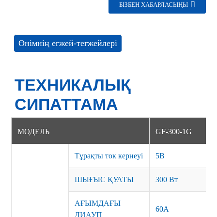
БІЗБЕН ХАБАРЛАСЫҢЫ
Өнімнің егжей-тегжейлері
ТЕХНИКАЛЫҚ
СИПАТТАМА
МОДЕЛЬ
GF-300-1G
Тұрақты ток кернеуі
5В
ШЫҒЫС ҚУАТЫ
300 Вт
АҒЫМДАҒЫ
60A
ДИАУП