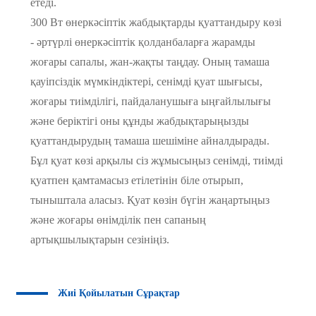
етеді.
300 Вт өнеркәсіптік жабдықтарды қуаттандыру көзі
- әртүрлі өнеркәсіптік қолданбаларға жарамды
жоғары сапалы, жан-жақты таңдау. Оның тамаша
қауіпсіздік мүмкіндіктері, сенімді қуат шығысы,
жоғары тиімділігі, пайдаланушыға ыңғайлылығы
және беріктігі оны құнды жабдықтарыңызды
қуаттандырудың тамаша шешіміне айналдырады.
Бұл қуат көзі арқылы сіз жұмысыңыз сенімді, тиімді
қуатпен қамтамасыз етілетінін біле отырып,
тыныштала аласыз. Қуат көзін бүгін жаңартыңыз
және жоғары өнімділік пен сапаның
артықшылықтарын сезініңіз.
Жиі Қойылатын Сұрақтар