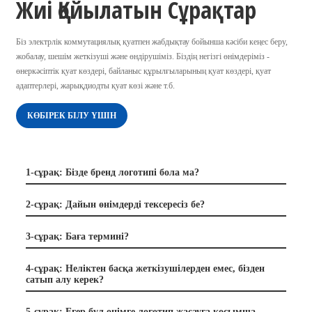
Жиі Қойылатын Сұрақтар
Біз электрлік коммутациялық қуатпен жабдықтау бойынша кәсіби кеңес беру,
жобалау, шешім жеткізуші және өндірушіміз. Біздің негізгі өнімдеріміз -
өнеркәсіптік қуат көздері, байланыс құрылғыларының қуат көздері, қуат
адаптерлері, жарықдиодты қуат көзі және т.б.
КӨБІРЕК БІЛУ ҮШІН
1-сұрақ: Бізде бренд логотипі бола ма?
2-сұрақ: Дайын өнімдерді тексересіз бе?
3-сұрақ: Баға термині?
4-сұрақ: Неліктен басқа жеткізушілерден емес, бізден
сатып алу керек?
5-сұрақ: Егер бұл өнімге логотип жасауға қосымша