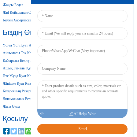
Жақсы Бедел
Жиі Қойылатын Сұрақтар
Бізбен Хабарласыңы
Біздің Өнімдеріміз
Үстел Үсті Қуат Адаптері
Айнымалы Ток Көзінің Тұрақты Қуат Көзі
Қабырғаға Бекіту Адаптері
Ашық Рамалы Қуат Көзі
Өте Жұқа Қуат Көзі
Жіңішке Қуат Көзі
Батареяның Резервтік Қуат Көзі
Динамикалық Рельсті Қуат Көзі
Жаңа Өнім
AI Helps Write
Қосылу
Send