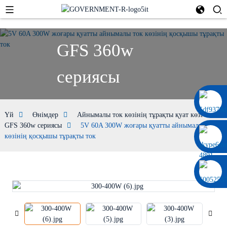
GFS 360w
сериясы
0086 13322920697
Үй
Өнімдер
Айнымалы ток көзінің тұрақты қуат көзі
GFS 360w сериясы
5V 60A 300W жоғары қуатты айнымалы ток
көзінің қосқышы тұрақты ток