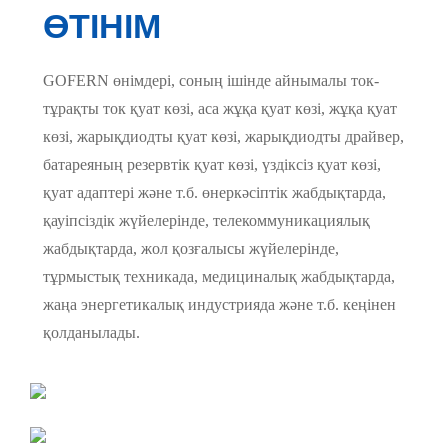
ӨТІНІМ
GOFERN өнімдері, соның ішінде айнымалы ток-
тұрақты ток қуат көзі, аса жұқа қуат көзі, жұқа қуат
көзі, жарықдиодты қуат көзі, жарықдиодты драйвер,
батареяның резервтік қуат көзі, үздіксіз қуат көзі,
қуат адаптері және т.б. өнеркәсіптік жабдықтарда,
қауіпсіздік жүйелерінде, телекоммуникациялық
жабдықтарда, жол қозғалысы жүйелерінде,
тұрмыстық техникада, медициналық жабдықтарда,
жаңа энергетикалық индустрияда және т.б. кеңінен
қолданылады.