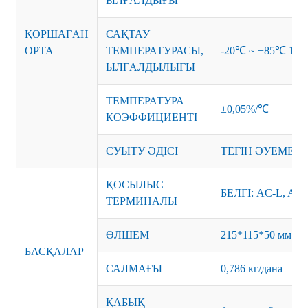
ЫЛҒАЛДЫҒЫ
ҚОРШАҒАН
САҚТАУ
ОРТА
ТЕМПЕРАТУРАСЫ,
-20℃ ~ +85℃ 10~
ЫЛҒАЛДЫЛЫҒЫ
ТЕМПЕРАТУРА
±0,05%/℃
КОЭФФИЦИЕНТІ
СУЫТУ ӘДІСІ
ТЕГІН ӘУЕМЕН
ҚОСЫЛЫС
БЕЛГІ: AC-L, AC
ТЕРМИНАЛЫ
ӨЛШЕМ
215*115*50 мм
БАСҚАЛАР
САЛМАҒЫ
0,786 кг/дана
ҚАБЫҚ