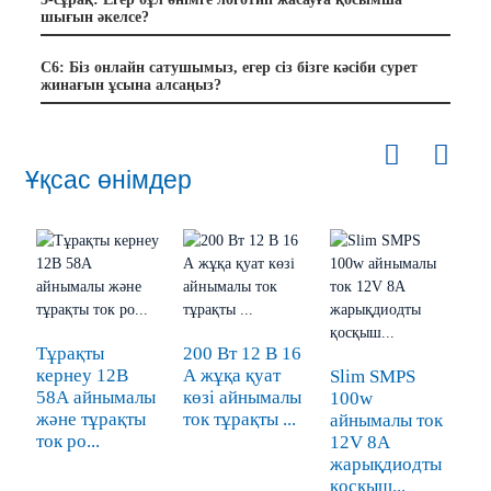
шығын әкелсе?
С6: Біз онлайн сатушымыз, егер сіз бізге кәсіби сурет
жинағын ұсына алсаңыз?
Ұқсас өнімдер
1
а
Тұрақты
200 Вт 12 В 16
қ
кернеу 12В
А жұқа қуат
Slim SMPS
58А айнымалы
көзі айнымалы
100w
және тұрақты
ток тұрақты ...
айнымалы ток
ток po...
12V 8A
жарықдиодты
қосқыш...