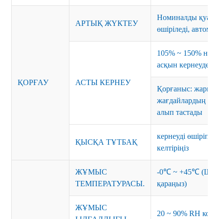
Номиналды қуатты
АРТЫҚ ЖҮКТЕУ
өшіріледі, автома
105% ~ 150% номи
асқын кернеуден 
ҚОРҒАУ
АСТЫ КЕРНЕУ
Қорғаныс: жарылы
жағдайлардың жүк
алып тастады
кернеуді өшіріп, қ
ҚЫСҚА ТҰТБАҚ
келтіріңіз
ЖҰМЫС
-0℃ ~ +45℃ (Шығ
ТЕМПЕРАТУРАСЫ.
қараңыз)
ЖҰМЫС
20 ~ 90% RH кон