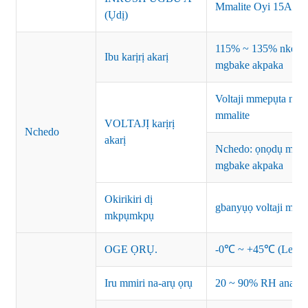
Mmalite Oyi 15A/
(Ụdị)
115% ~ 135% nke ik
Ibu karịrị akarị
mgbake akpaka
Voltaji mmepụta nke
mmalite
VOLTAJỊ karịrị
Nchedo
akarị
Nchedo: ọnọdụ mgba
mgbake akpaka
Okirikiri dị
gbanyụọ voltaji ma 
mkpụmkpụ
OGE ỌRỤ.
-0℃ ~ +45℃ (Lee uso
Iru mmiri na-arụ ọrụ
20 ~ 90% RH anaghị