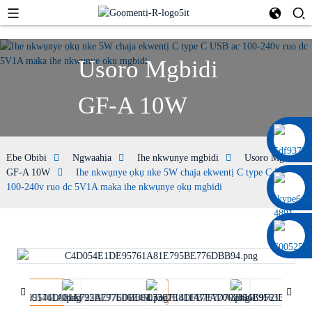
Usoro Mgbidi
GF-A 10W
0086 13322920697
Ebe Obibi
Ngwaahịa
Ihe nkwụnye mgbidi
Usoro Mgbidi
GF-A 10W
Ihe nkwụnye ọkụ nke 5W chaja ekwentị C type C USB ac
100-240v ruo dc 5V1A maka ihe nkwụnye ọkụ mgbidi