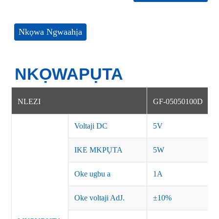
Nkọwa Ngwaahịa
NKỌWAPỤTA
NLEZI
GF-05050100D
Voltaji DC
5V
IKE MKPỤTA
5W
Oke ugbu a
1A
Oke voltaji AdJ.
±10%