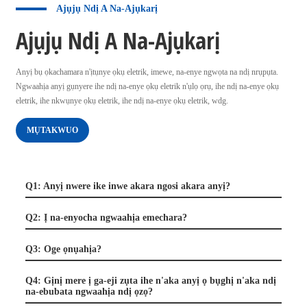
Ajụjụ Ndị A Na-Ajụkarị
Ajụjụ Ndị A Na-Ajụkarị
Anyị bụ ọkachamara n'ịtụnye ọkụ eletrik, imewe, na-enye ngwọta na ndị nrụpụta.
Ngwaahịa anyị gụnyere ihe ndị na-enye ọkụ eletrik n'ụlọ ọrụ, ihe ndị na-enye ọkụ
eletrik, ihe nkwụnye ọkụ eletrik, ihe ndị na-enye ọkụ eletrik, wdg.
MỤTAKWUO
Q1: Anyị nwere ike inwe akara ngosi akara anyị?
Q2: Ị na-enyocha ngwaahịa emechara?
Q3: Oge ọnụahịa?
Q4: Gịnị mere ị ga-eji zụta ihe n'aka anyị ọ bụghị n'aka ndị
na-ebubata ngwaahịa ndị ọzọ?