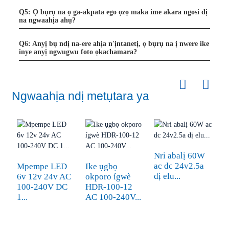
Q5: Ọ bụrụ na ọ ga-akpata ego ọzọ maka ime akara ngosi dị
na ngwaahịa ahụ?
Q6: Anyị bụ ndị na-ere ahịa n'ịntanetị, ọ bụrụ na ị nwere ike
inye anyị ngwugwu foto ọkachamara?
Ngwaahịa ndị metụtara ya
Nri abalị 60W
Ọ
ac dc 24v2.5a
I
Mpempe LED
Ike ụgbọ
dị elu...
6v 12v 24v AC
okporo ígwè
100-240V DC
HDR-100-12
1...
AC 100-240V...