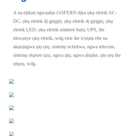
A na-ejikarị ngwaahịa GOFERN dịka ọkụ eletrik AC-
DC, ọkụ eletrik dị gịrịgịrị, ọkụ eletrik dị gịrịgịrị, ọkụ
eletrik LED, ọkụ eletrik ndabere batrị, UPS, ihe
nkwụnye ọkụ eletrik, wdg eme ihe n'ọtụtụ ebe na
akụrụngwa ụlọ ọrụ, sistemụ nchekwa, ngwa telecom,
sistemụ okporo ụzọ, ngwa ụlọ, ngwa ahụike, ụlọ ọrụ ike
ọhụrụ, wdg.