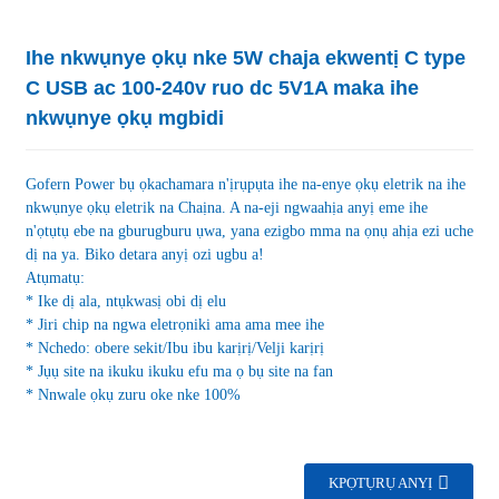
Ihe nkwụnye ọkụ nke 5W chaja ekwentị C type
C USB ac 100-240v ruo dc 5V1A maka ihe
nkwụnye ọkụ mgbidi
Gofern Power bụ ọkachamara n'ịrụpụta ihe na-enye ọkụ eletrik na ihe
nkwụnye ọkụ eletrik na Chaịna. A na-eji ngwaahịa anyị eme ihe
n'ọtụtụ ebe na gburugburu ụwa, yana ezigbo mma na ọnụ ahịa ezi uche
dị na ya. Biko detara anyị ozi ugbu a!
Atụmatụ:
* Ike dị ala, ntụkwasị obi dị elu
* Jiri chip na ngwa eletrọniki ama ama mee ihe
* Nchedo: obere sekit/Ibu ibu karịrị/Velji karịrị
* Jụụ site na ikuku ikuku efu ma ọ bụ site na fan
* Nnwale ọkụ zuru oke nke 100%
KPỌTỤRỤ ANYỊ