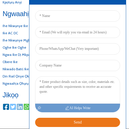
Kpọtụrụ Anyị
Ngwaahịa Anyị
Ihe Nkwụnye Ike Nke Desktọọpụ
Ike AC DC
Ihe Nkwụnye Mgbidi
Oghe Ike Oghe
Ngwa Ike Dị Mkpa
Obere Ike
Nkwado Batrị Ike Nkwado
Din Rail Ọnye Ọkụ Eletrik
Ngwaahịa Ọhụrụ
Jikọọ
AI Helps Write
Send