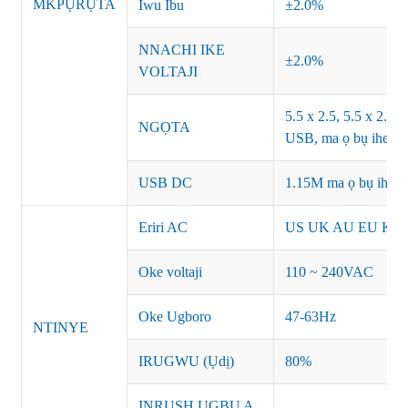
MKPỤRỤTA
Iwu Ibu
±2.0%
NNACHI IKE
±2.0%
VOLTAJI
5.5 x 2.5, 5.5 x 2.1, 
NGỌTA
USB, ma ọ bụ ihe ach
USB DC
1.15M ma ọ bụ ihe ac
Eriri AC
US UK AU EU KR 
Oke voltaji
110 ~ 240VAC
Oke Ugboro
47-63Hz
NTINYE
IRUGWU (Ụdị)
80%
INRUSH UGBU A