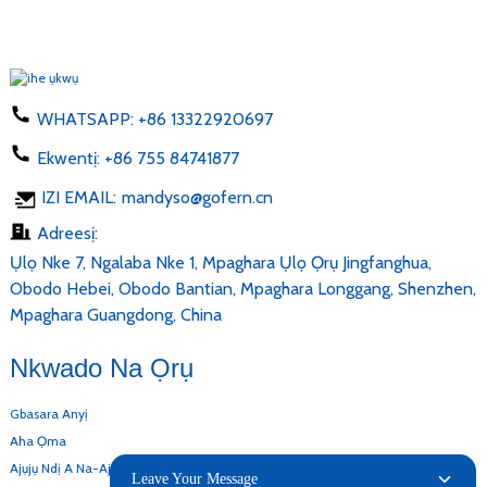
WHATSAPP:
+86 13322920697
Ekwentị:
+86 755 84741877
IZI EMAIL:
mandyso@gofern.cn
Adreesị:
Ụlọ Nke 7, Ngalaba Nke 1, Mpaghara Ụlọ Ọrụ Jingfanghua,
Obodo Hebei, Obodo Bantian, Mpaghara Longgang, Shenzhen,
Mpaghara Guangdong, China
Nkwado Na Ọrụ
Gbasara Anyị
Aha Ọma
Ajụjụ Ndị A Na-Ajụkarị
Leave Your Message