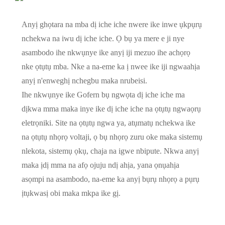
Anyị ghọtara na mba dị iche iche nwere ike inwe ụkpụrụ
nchekwa na iwu dị iche iche. Ọ bụ ya mere e ji nye
asambodo ihe nkwụnye ike anyị iji mezuo ihe achọrọ
nke ọtụtụ mba. Nke a na-eme ka ị nwee ike iji ngwaahịa
anyị n'enweghị nchegbu maka nrubeisi.
Ihe nkwụnye ike Gofern bụ ngwọta dị iche iche ma
dịkwa mma maka inye ike dị iche iche na ọtụtụ ngwaọrụ
eletrọniki. Site na ọtụtụ ngwa ya, atụmatụ nchekwa ike
na ọtụtụ nhọrọ voltaji, ọ bụ nhọrọ zuru oke maka sistemụ
nlekota, sistemụ ọkụ, chaja na igwe nbipute. Nkwa anyị
maka ịdị mma na afọ ojuju ndị ahịa, yana ọnụahịa
asọmpi na asambodo, na-eme ka anyị bụrụ nhọrọ a pụrụ
ịtụkwasị obi maka mkpa ike gị.