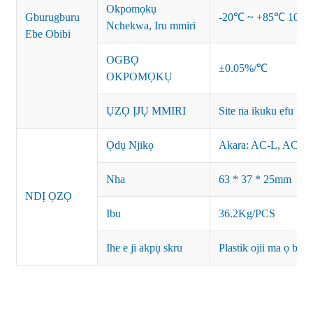
Okpomọkụ
Gburugburu
-20℃ ~ +85℃ 10~
Nchekwa, Iru mmiri
Ebe Obibi
OGBỌ
±0.05%/℃
OKPOMỌKỤ
ỤZỌ ỊJỤ MMIRI
Site na ikuku efu
Ọdụ Njikọ
Akara: AC-L, AC-N
Nha
63 * 37 * 25mm
NDỊ ỌZỌ
Ibu
36.2Kg/PCS
Ihe e ji akpụ skru
Plastik ojii ma ọ bụ p