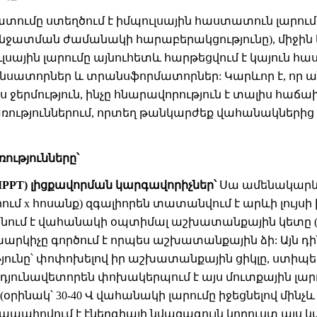
ումը ստեղծում է իմպուլսային հաստատուն լարու
նջատման ժամանակի հարաբերակցությունը), միջին ե
ւլսային լարումը այնուհետև հարթեցվում է կայուն հ
դենսատորներ և տրանսֆորմատորներ: Կարևոր է, որ
ս ջերմություն, ինչը հնարավորություն է տալիս հաճա
ռություններում, որտեղ թանկարժեք վահանակներից
ությունները՝
MPPT) լիցքավորման կարգավորիչներ՝
Սա ամենակարևոր
արում x հոսանք) զգալիորեն տատանվում է արևի լույ
նում է վահանակի օպտիմալ աշխատանքային կետը (ա
ոխարկիչը գործում է որպես աշխատանքային ձի: Այն դ
յունը՝ փոփոխելով իր աշխատանքային ցիկլը, ստիպ
յունավետորեն փոխակերպում է այս մուտքային լար
ինակ՝ 30-40 Վ վահանակի լարումը իջեցնելով մինչև 
ը ապահովում է էներգիայի նվազագույն կորուստ այ