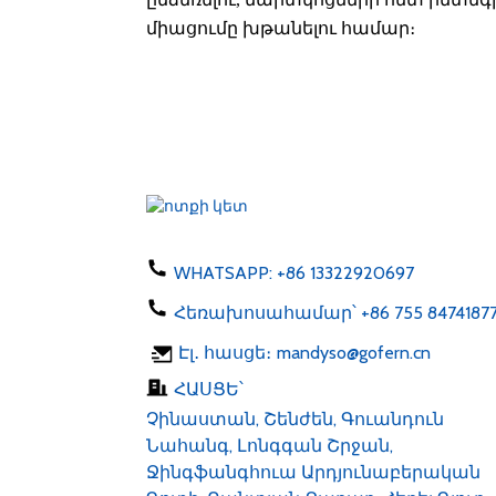
միացումը խթանելու համար։
WHATSAPP:
+86 13322920697
Հեռախոսահամար՝
+86 755 8474187
Էլ․ հասցե։
mandyso@gofern.cn
ՀԱՍՑԵ՝
Չինաստան, Շենժեն, Գուանդուն
Նահանգ, Լոնգգան Շրջան,
Ջինգֆանգհուա Արդյունաբերական