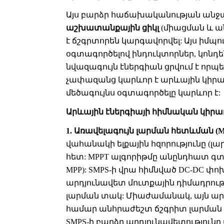
Այս բարձր հաճախականության անջատ
աշխատանքային ցիկլ
(միացման և ա
է ճշգրտորեն կարգավորվել: Այս իմպո
օգտագործելով ինդուկտորներ, կոն
նվազագույն էներգիան ցրվում է որպե
չափազանց կարևոր է արևային կիրա
մեծագույնս օգտագործելը կարևոր է:
Արևային էներգիայի հիմնական կիրառ
1. Առավելագույն լարման հետևման (
վահանակի ելքային հզորությունը (լ
հետ: MPPT ալգորիթմը անընդհատ գտ
MPP): SMPS-ի վրա հիմնված DC-DC փ
արդյունավետ մուտքային դիմադրութ
լարման տակ: Միաժամանակ, այն արդ
համար անհրաժեշտ ճշգրիտ լարման (օր
SMPS-ի բարձր արդյունավետություն