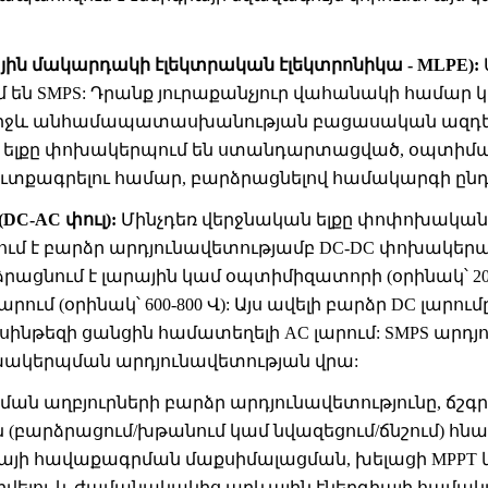
յին մակարդակի էլեկտրական էլեկտրոնիկա - MLPE):
 են SMPS: Դրանք յուրաքանչյուր վահանակի համար 
միջև անհամապատասխանության բացասական ազդեց
ելքը փոխակերպում են ստանդարտացված, օպտիմ
ուտքագրելու համար, բարձրացնելով համակարգի ըն
DC-AC փուլ):
Մինչդեռ վերջնական ելքը փոփոխական 
ում է բարձր արդյունավետությամբ DC-DC փոխակերպ
րացնում է լարային կամ օպտիմիզատորի (օրինակ՝ 2
րում (օրինակ՝ 600-800 Վ): Այս ավելի բարձր DC լարո
սինթեզի ցանցին համատեղելի AC լարում: SMPS արդ
ոխակերպման արդյունավետության վրա:
ցման աղբյուրների բարձր արդյունավետությունը, ճշգ
բարձրացում/խթանում կամ նվազեցում/ճնշում) հնա
իայի հավաքագրման մաքսիմալացման, խելացի MPPT
գրվելու և ժամանակակից արևային էներգիայի համա