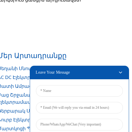
Մեր Արտադրանքը
Սեղանի Սնուցման Ադապտեր
Leave Your Message
AC DC Էլեկտրամատակարարում
Պատի Ամրացման Ադապտեր
Բաց Շրջանակի
Էլեկտրամատակարարում
Գերբարակ Սնուցման Աղբյուր
Նուրբ Էլեկտրամատակարարում
Մարտկոցի Պահեստային Սնուցման