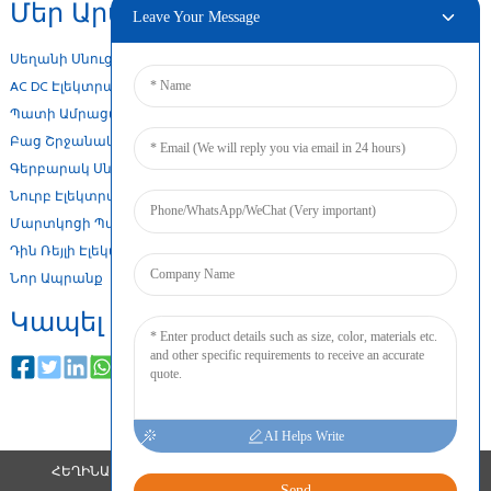
Մեր Արտադրանքը
Leave Your Message
Սեղանի Սնուցման Ադապտեր
AC DC Էլեկտրամատակարարում
Պատի Ամրացման Ադապտեր
Բաց Շրջանակի Էլեկտրամատակարարում
Գերբարակ Սնուցման Աղբյուր
Նուրբ Էլեկտրամատակարարում
Մարտկոցի Պահեստային Սնուցման Աղբյուր
Դին Ռեյլի Էլեկտրամատակարարում
Նոր Ապրանք
Կապել
AI Helps Write
ՀԵՂԻՆԱԿԱՅԻՆ ԻՐԱՎՈՒՆՔ © 2024 ԲՈԼՈՐ ԻՐԱՎՈՒՆՔՆԵՐԸ
Send