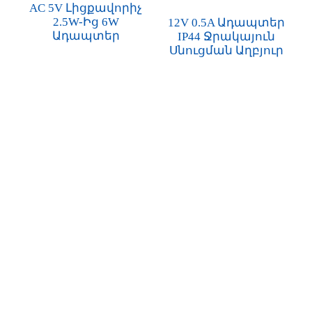
AC 5V Լիցքավորիչ
2.5W-Ից 6W
12V 0.5A Ադապտեր
Ադապտեր
IP44 Ջրակայուն
Սնուցման Աղբյուր