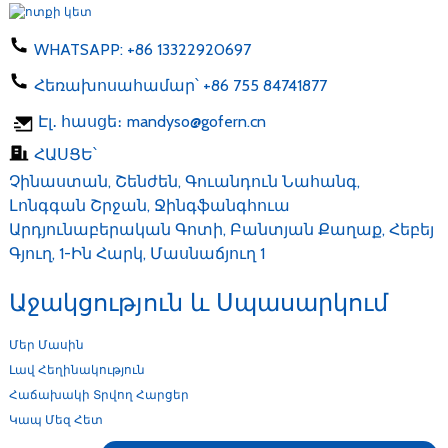
WHATSAPP:
+86 13322920697
Հեռախոսահամար՝
+86 755 84741877
Էլ․ հասցե։
mandyso@gofern.cn
ՀԱՍՑԵ՝
Չինաստան, Շենժեն, Գուանդուն Նահանգ,
Լոնգգան Շրջան, Ջինգֆանգհուա
Արդյունաբերական Գոտի, Բանտյան Քաղաք, Հեբեյ
Գյուղ, 1-Ին Հարկ, Մասնաճյուղ 1
Աջակցություն ԵՒ Սպասարկում
Մեր Մասին
Լավ Հեղինակություն
Հաճախակի Տրվող Հարցեր
Կապ Մեզ Հետ