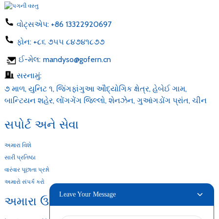
વોટ્સએપ:
+86 13322920697
ફોન:
+૮૬ ૭૫૫ ૮૪૭૪૧૮૭૭
ઈ-મેલ:
mandyso@gofern.cn
સરનામું:
૭ માળ, યુનિટ ૧, જિંગફાંગુઆ ઔદ્યોગિક ક્ષેત્ર, હેબેઈ ગામ,
બાન્ટિયન શહેર, લોંગગેંગ જિલ્લો, શેનઝેન, ગુઆંગડોંગ પ્રાંત, ચીન
સપોર્ટ અને સેવા
અમારા વિશે
સારી પ્રતિષ્ઠા
વારંવાર પૂછાતા પ્રશ્નો
અમારો સંપર્ક કરો
Leave Your Message
અમારા ઉત્પાદનો