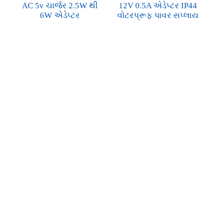
AC 5v ચાર્જર 2.5W થી
12V 0.5A એડેપ્ટર IP44
6W એડેપ્ટર
વોટરપ્રૂફ પાવર સપ્લાય