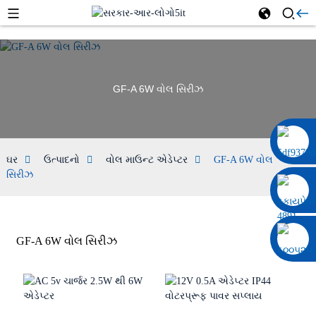
GF-A 6W વોલ સિરીઝ
0086 13322920697
ઘર
ઉત્પાદનો
વોલ માઉન્ટ એડેપ્ટર
GF-A 6W વોલ
સિરીઝ
GF-A 6W વોલ સિરીઝ