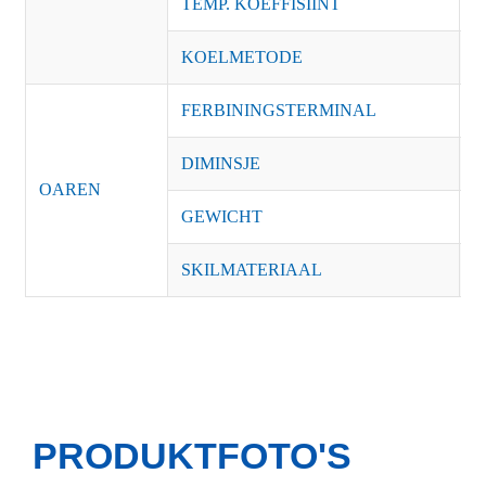
TEMP. KOEFFISIÏNT
±
KOELMETODE
F
FERBININGSTERMINAL
M
DIMINSJE
1
OAREN
GEWICHT
0
SKILMATERIAAL
S
PRODUKTFOTO'S