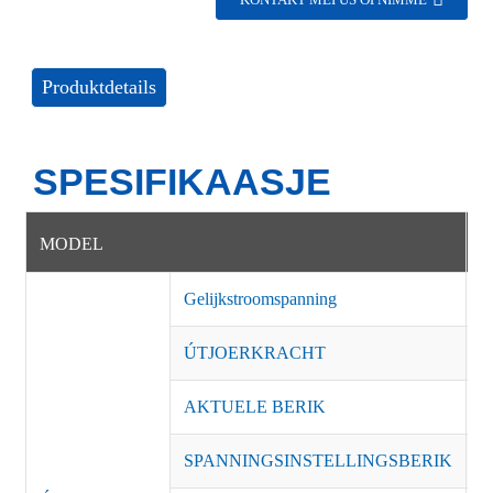
KONTAKT MEI ÚS OPNIMME
Produktdetails
SPESIFIKAASJE
MODEL
G
Gelijkstroomspanning
5
ÚTJOERKRACHT
8
AKTUELE BERIK
1
SPANNINGSINSTELLINGSBERIK
±