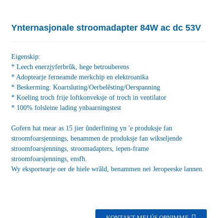
Ynternasjonale stroomadapter 84W ac dc 53V
Eigenskip:
* Leech enerzjyferbrûk, hege betrouberens
* Adoptearje ferneamde merkchip en elektroanika
* Beskerming: Koartsluting/Oerbelêsting/Oerspanning
* Koeling troch frije loftkonveksje of troch in ventilator
* 100% folsleine lading ynbaarningstest
Gofern hat mear as 15 jier ûnderfining yn 'e produksje fan
stroomfoarsjennings, benammen de produksje fan wikseljende
stroomfoarsjennings, stroomadapters, iepen-frame
stroomfoarsjennings, ensfh.
Wy eksportearje oer de hiele wrâld, benammen nei Jeropeeske lannen.