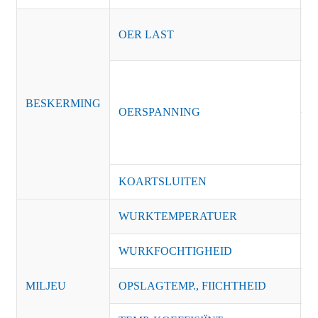
1
OER LAST
ú
R
o
BESKERMING
OERSPANNING
B
o
KOARTSLUITEN
sp
WURKTEMPERATUER
-
WURKFOCHTIGHEID
2
MILJEU
OPSLAGTEMP., FIICHTHEID
-