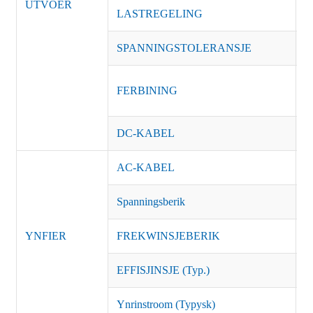
ÚTVOER
LASTREGELING
±
SPANNINGSTOLERANSJE
±
5
FERBINING
U
DC-KABEL
1
AC-KABEL
U
Spanningsberik
1
YNFIER
FREKWINSJEBERIK
4
EFFISJINSJE (Typ.)
8
Ynrinstroom (Typysk)
K