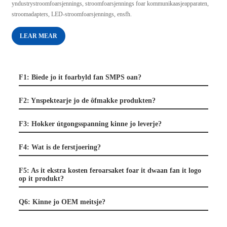
yndustrystroomfoarsjennings, stroomfoarsjennings foar kommunikaasjeapparaten,
stroomadapters, LED-stroomfoarsjennings, ensfh.
LEAR MEAR
F1: Biede jo it foarbyld fan SMPS oan?
F2: Ynspektearje jo de ôfmakke produkten?
F3: Hokker útgongsspanning kinne jo leverje?
F4: Wat is de ferstjoering?
F5: As it ekstra kosten feroarsaket foar it dwaan fan it logo
op it produkt?
Q6: Kinne jo OEM meitsje?