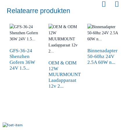
Relatearre produkten
GFS-36-24
Binnenadapter
Shenzhen
50-60hz 24V
F
Gofern 36W
2.5A 60W n...
s
OEM & ODM
24V 1.5...
1
12W
U
MUURMOUNT
Laadapparaat
12v 2...