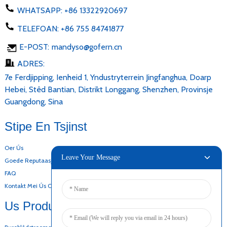
WHATSAPP:
+86 13322920697
TELEFOAN:
+86 755 84741877
E-POST:
mandyso@gofern.cn
ADRES:
7e Ferdjipping, Ienheid 1, Yndustryterrein Jingfanghua, Doarp
Hebei, Stêd Bantian, Distrikt Longgang, Shenzhen, Provinsje
Guangdong, Sina
Stipe En Tsjinst
Oer Ús
Leave Your Message
Goede Reputaasje
FAQ
Kontakt Mei Ús Opnimme
Us Produkten