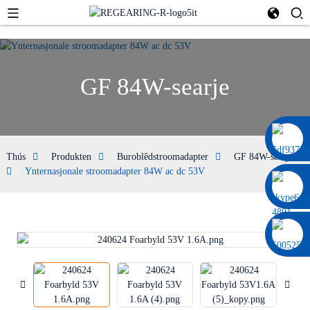
GF 84W-searje
0086 13322920697
Thús
Produkten
Buroblêdstroomadapter
GF 84W-searje
Ynternasjonale stroomadapter 84W ac dc 53V