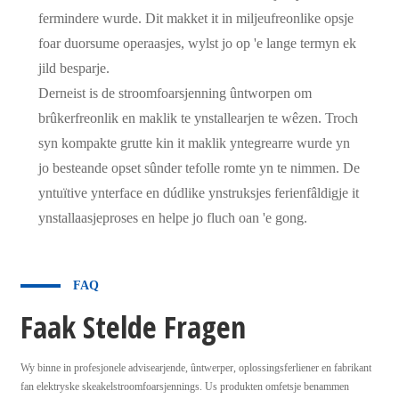
fermindere wurde. Dit makket it in miljeufreonlike opsje
foar duorsume operaasjes, wylst jo op 'e lange termyn ek
jild besparje.
Derneist is de stroomfoarsjenning ûntworpen om
brûkerfreonlik en maklik te ynstallearjen te wêzen. Troch
syn kompakte grutte kin it maklik yntegrearre wurde yn
jo besteande opset sûnder tefolle romte yn te nimmen. De
yntuïtive ynterface en dúdlike ynstruksjes ferienfâldigje it
ynstallaasjeproses en helpe jo fluch oan 'e gong.
FAQ
Faak Stelde Fragen
Wy binne in profesjonele advisearjende, ûntwerper, oplossingsferliener en fabrikant
fan elektryske skeakelstroomfoarsjennings. Us produkten omfetsje benammen