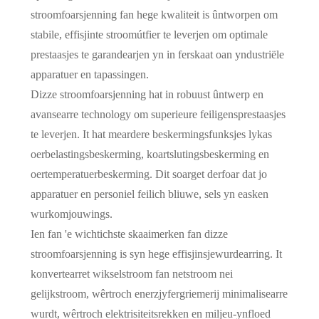
stroomfoarsjenning fan hege kwaliteit is ûntworpen om
stabile, effisjinte stroomútfier te leverjen om optimale
prestaasjes te garandearjen yn in ferskaat oan yndustriële
apparatuer en tapassingen.
Dizze stroomfoarsjenning hat in robuust ûntwerp en
avansearre technology om superieure feiligensprestaasjes
te leverjen. It hat meardere beskermingsfunksjes lykas
oerbelastingsbeskerming, koartslutingsbeskerming en
oertemperatuerbeskerming. Dit soarget derfoar dat jo
apparatuer en personiel feilich bliuwe, sels yn easken
wurkomjouwings.
Ien fan 'e wichtichste skaaimerken fan dizze
stroomfoarsjenning is syn hege effisjinsjewurdearring. It
konvertearret wikselstroom fan netstroom nei
gelijkstroom, wêrtroch enerzjyfergriemerij minimalisearre
wurdt, wêrtroch elektrisiteitsrekken en miljeu-ynfloed