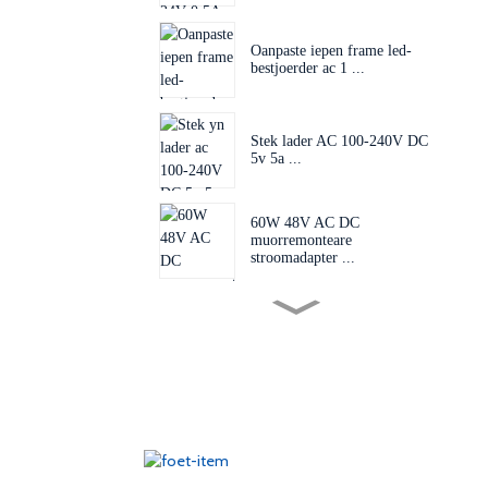
Oanpaste iepen frame led-
bestjoerder ac 1 ...
Stek lader AC 100-240V DC
5v 5a ...
60W 48V AC DC
muorremonteare
stroomadapter ...
Útwikselbere stekker 60W
24V 48V AC D...
EU US AU UK
Stekkeradapter 50-60hz dc
1...