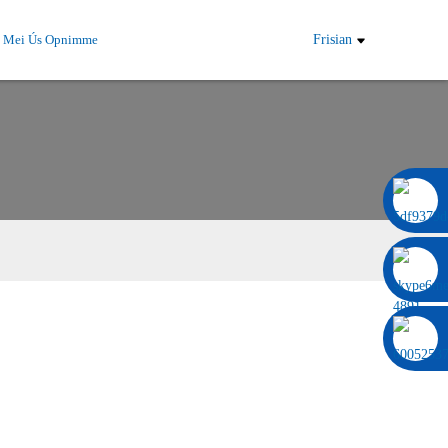
t Mei Ús Opnimme
Frisian
0086 13322920697