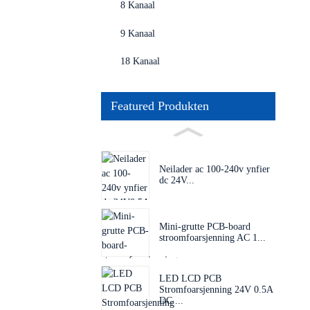
8 Kanaal
9 Kanaal
18 Kanaal
Featured Produkten
Neilader ac 100-240v ynfier
dc 24V...
Mini-grutte PCB-board
stroomfoarsjenning AC 1...
LED LCD PCB
Stromfoarsjenning 24V 0.5A
DC ...