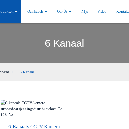
rodukten
Oanfraach
Oer Ús
Nijs
Fideo
Kontak
6 Kanaal
doaze
6 Kanaal
6-Kanaals CCTV-Kamera