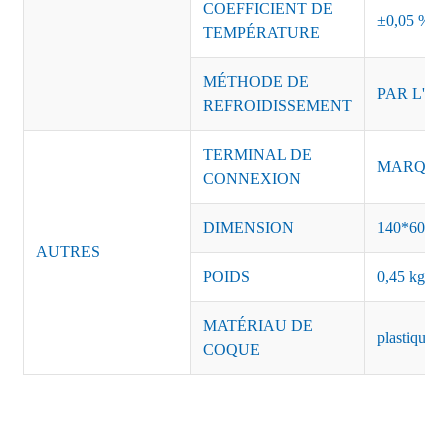
COEFFICIENT DE
±0,05 %/°
TEMPÉRATURE
MÉTHODE DE
PAR L'AI
REFROIDISSEMENT
TERMINAL DE
MARQUE :
CONNEXION
DIMENSION
140*60*3
AUTRES
POIDS
0,45 kg/pi
MATÉRIAU DE
plastique n
COQUE