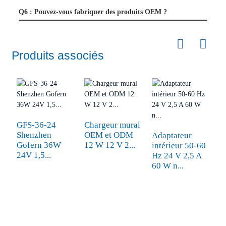
Q6 : Pouvez-vous fabriquer des produits OEM ?
Produits associés
GFS-36-24
Chargeur mural
T
Shenzhen
OEM et ODM
r
Adaptateur
Gofern 36W
12 W 12 V 2...
1
intérieur 50-60
24V 1,5...
in
Hz 24 V 2,5 A
60 W n...