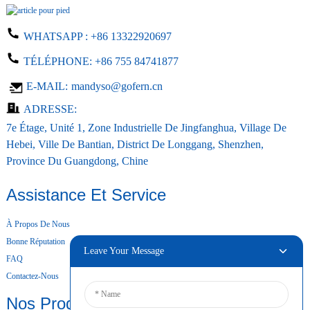
WHATSAPP :
+86 13322920697
TÉLÉPHONE:
+86 755 84741877
E-MAIL:
mandyso@gofern.cn
ADRESSE:
7e Étage, Unité 1, Zone Industrielle De Jingfanghua, Village De
Hebei, Ville De Bantian, District De Longgang, Shenzhen,
Province Du Guangdong, Chine
Assistance Et Service
À Propos De Nous
Bonne Réputation
Leave Your Message
FAQ
Contactez-Nous
Nos Produits