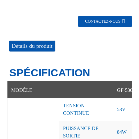
CONTACTEZ-NOUS
Détails du produit
SPÉCIFICATION
MODÈLE
GF-53001
TENSION
53V
CONTINUE
PUISSANCE DE
84W
SORTIE