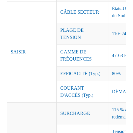
États-Unis
CÂBLE SECTEUR
du Sud Inde
PLAGE DE
110~240 
TENSION
SAISIR
GAMME DE
47-63 Hz
FRÉQUENCES
EFFICACITÉ (Typ.)
80%
COURANT
DÉMARRAG
D'ACCÈS (Typ.)
115 % à 135
SURCHARGE
redémarrag
Tension de