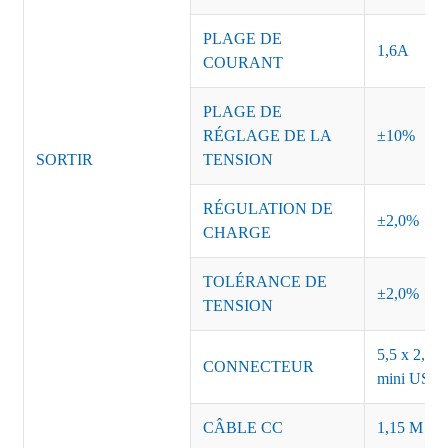
PLAGE DE
1,6A
COURANT
PLAGE DE
RÉGLAGE DE LA
±10%
SORTIR
TENSION
RÉGULATION DE
±2,0%
CHARGE
TOLÉRANCE DE
±2,0%
TENSION
5,5 x 2,5, 
CONNECTEUR
mini USB o
CÂBLE CC
1,15 M ou 