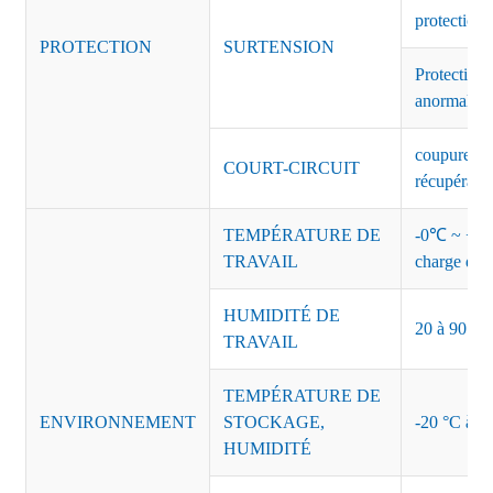
protection 
PROTECTION
SURTENSION
Protection 
anormales 
coupure de 
COURT-CIRCUIT
récupérati
TEMPÉRATURE DE
-0℃ ~ +45℃
TRAVAIL
charge de s
HUMIDITÉ DE
20 à 90 % d
TRAVAIL
TEMPÉRATURE DE
ENVIRONNEMENT
STOCKAGE,
-20 °C à +8
HUMIDITÉ