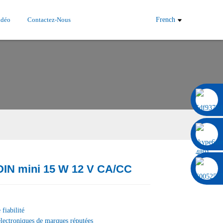
idéo
Contactez-Nous
French
0086 13322920697
 DIN mini 15 W 12 V CA/CC
Load
Load
fiabilité
électroniques de marques réputées