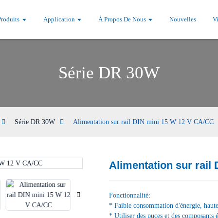
Produits
Application
À Propos De Nous
Nouvelles
V
Série DR 30W
Série DR 30W
Alimentation sur rail DIN mini 15 W 12 V CA/CC
Alimentation sur rail
Loading...
Loading...
Fonctionnalité:
* Faible consommation d'énergie, haute 
* Utiliser des puces et des composants 