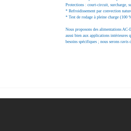
Protections : court-circuit, surcharge, s
* Refroidissement par convection nature
* Test de rodage à pleine charge (100 
Nous proposons des alimentations AC-
aussi bien aux applications intérieures q
besoins spécifiques ; nous serons ravis