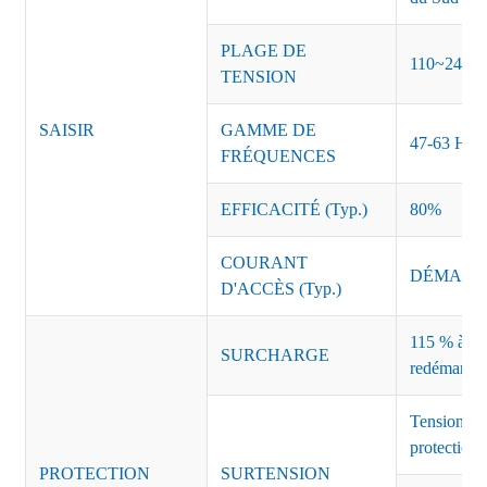
PLAGE DE
110~240 
TENSION
SAISIR
GAMME DE
47-63 Hz
FRÉQUENCES
EFFICACITÉ (Typ.)
80%
COURANT
DÉMARRAG
D'ACCÈS (Typ.)
115 % à 135
SURCHARGE
redémarrag
Tension de
protection 
PROTECTION
SURTENSION