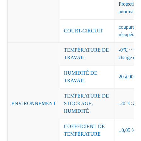
Protection 
anormales 
coupure de 
COURT-CIRCUIT
récupérati
TEMPÉRATURE DE
-0℃ ~ +45℃
TRAVAIL
charge de s
HUMIDITÉ DE
20 à 90 % d
TRAVAIL
TEMPÉRATURE DE
ENVIRONNEMENT
STOCKAGE,
-20 °C à +8
HUMIDITÉ
COEFFICIENT DE
±0,05 %/°
TEMPÉRATURE