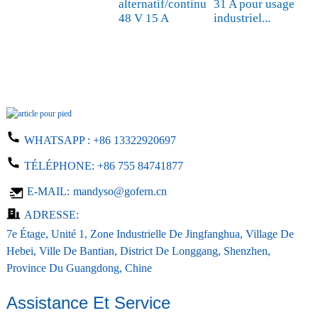
a
alternatif/continu
31 A pour usage
48 V 15 A
industriel...
WHATSAPP :
+86 13322920697
TÉLÉPHONE:
+86 755 84741877
E-MAIL:
mandyso@gofern.cn
ADRESSE:
7e Étage, Unité 1, Zone Industrielle De Jingfanghua, Village De
Hebei, Ville De Bantian, District De Longgang, Shenzhen,
Province Du Guangdong, Chine
Assistance Et Service