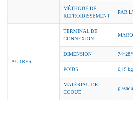
MÉTHODE DE
PAR L'AI
REFROIDISSEMENT
TERMINAL DE
MARQUE :
CONNEXION
DIMENSION
74*28*41
AUTRES
POIDS
0,15 kg/pi
MATÉRIAU DE
plastique n
COQUE