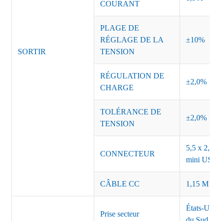
COURANT
PLAGE DE
RÉGLAGE DE LA
±10%
SORTIR
TENSION
RÉGULATION DE
±2,0%
CHARGE
TOLÉRANCE DE
±2,0%
TENSION
5,5 x 2,5, 
CONNECTEUR
mini USB o
CÂBLE CC
1,15 M ou 
États-Unis
Prise secteur
du Sud Inde