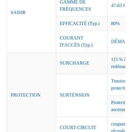
GAMME DE
47-63 Hz
FRÉQUENCES
SAISIR
EFFICACITÉ (Typ.)
80%
COURANT
DÉMARRAG
D'ACCÈS (Typ.)
115 % à 135
SURCHARGE
redémarrag
Tension de
protection 
PROTECTION
SURTENSION
Protection 
anormales 
coupure de 
COURT-CIRCUIT
récupérati