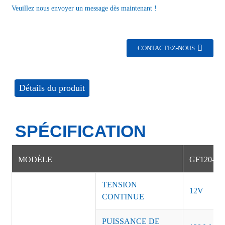
Veuillez nous envoyer un message dès maintenant !
CONTACTEZ-NOUS
Détails du produit
SPÉCIFICATION
MODÈLE
GF120-9
TENSION
12V
CONTINUE
PUISSANCE DE