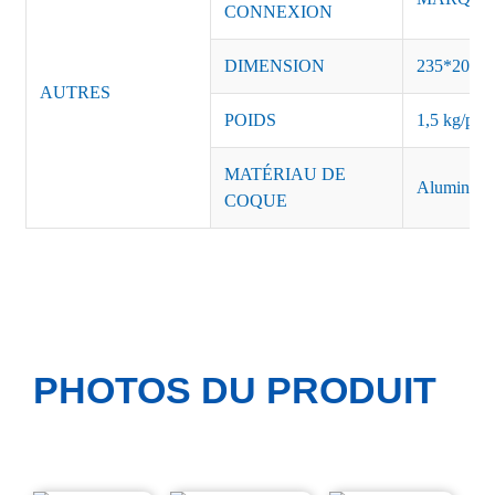
CONNEXION
DIMENSION
235*206*
AUTRES
POIDS
1,5 kg/pièc
MATÉRIAU DE
Aluminiu
COQUE
PHOTOS DU PRODUIT