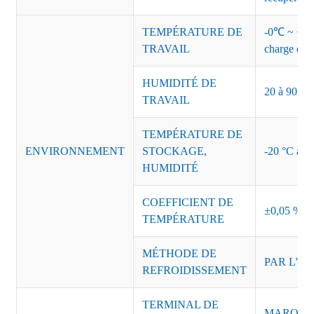
TEMPÉRATURE DE
-0℃ ~ +45℃
TRAVAIL
charge de s
HUMIDITÉ DE
20 à 90 % d
TRAVAIL
TEMPÉRATURE DE
ENVIRONNEMENT
STOCKAGE,
-20 °C à +8
HUMIDITÉ
COEFFICIENT DE
±0,05 %/°
TEMPÉRATURE
MÉTHODE DE
PAR L'AI
REFROIDISSEMENT
TERMINAL DE
MARQUE :