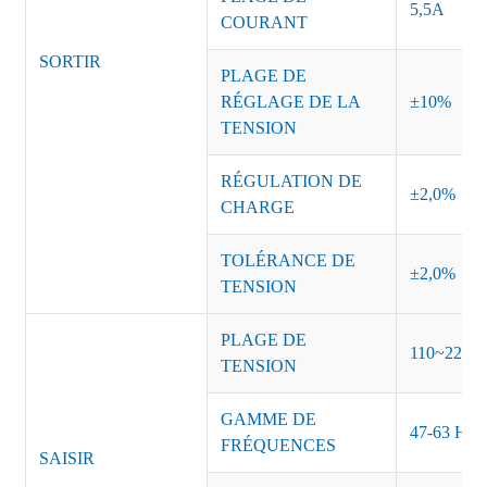
5,5A
COURANT
SORTIR
PLAGE DE
RÉGLAGE DE LA
±10%
TENSION
RÉGULATION DE
±2,0%
CHARGE
TOLÉRANCE DE
±2,0%
TENSION
PLAGE DE
110~220 
TENSION
GAMME DE
47-63 Hz
FRÉQUENCES
SAISIR