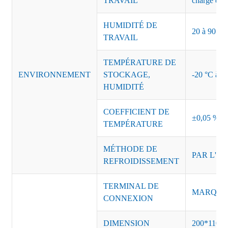
TRAVAIL
charge de s
HUMIDITÉ DE
20 à 90 % d
TRAVAIL
TEMPÉRATURE DE
ENVIRONNEMENT
STOCKAGE,
-20 °C à +8
HUMIDITÉ
COEFFICIENT DE
±0,05 %/°
TEMPÉRATURE
MÉTHODE DE
PAR L'AI
REFROIDISSEMENT
TERMINAL DE
MARQUE :
CONNEXION
DIMENSION
200*110*