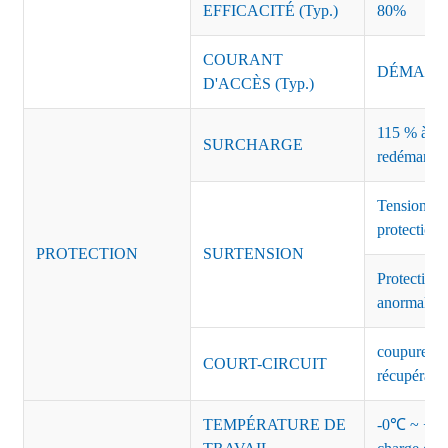
EFFICACITÉ (Typ.)
80%
COURANT
DÉMARRAG
D'ACCÈS (Typ.)
115 % à 135
SURCHARGE
redémarrag
Tension de
protection 
PROTECTION
SURTENSION
Protection 
anormales 
coupure de 
COURT-CIRCUIT
récupérati
TEMPÉRATURE DE
-0℃ ~ +45℃