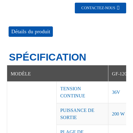
CONTACTEZ-NOUS
Détails du produit
SPÉCIFICATION
MODÈLE
GF-12020
TENSION
36V
CONTINUE
PUISSANCE DE
200 W
SORTIE
PLAGE DE