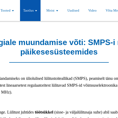
Tooted
Taotlus
Meist
Uudised
Video
Võta Me
giale muundamise võti: SMPS-i
päikesesüsteemides
andamiseks on üliolulised lülitustoiteallikad (SMPS), peamiselt tänu o
st lineaarsetest regulaatoritest lülitavad SMPS-id võimsuselektrooni
ni MHz).
nge. Lülitust juhtides
töötsükkel
(sisse- ja väljalülitusaja suhe) abil sa