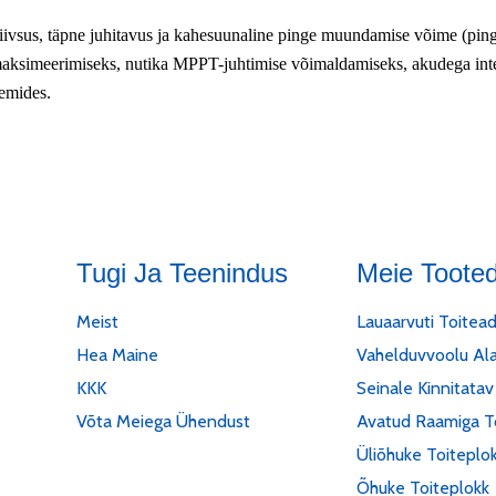
ektiivsus, täpne juhitavus ja kahesuunaline pinge muundamise võime (pin
aksimeerimiseks, nutika MPPT-juhtimise võimaldamiseks, akudega int
emides.
Tugi Ja Teenindus
Meie Toote
Meist
Lauaarvuti Toitea
Hea Maine
Vahelduvvoolu Alal
KKK
Seinale Kinnitata
Võta Meiega Ühendust
Avatud Raamiga To
Üliõhuke Toiteplo
Õhuke Toiteplokk