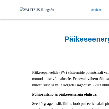
Avaleht
Päikeseener
Päikesepaneelide (PV) süsteemide potentsiaali vall
muundamise võimalusele. Erinevalt vähem tõhusate
kiiresti sisse ja välja kõrgetel sagedustel (kHz ku
Põhiprintsiip ja päikeseenergia olulisus:
See kõrgsageduslik lülitus loob pulseeriva alalispi