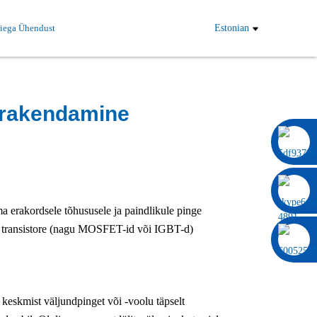
iega Ühendust
Estonian
 rakendamine
0086 13322920697
ma erakordsele tõhususele ja paindlikule pinge
ka transistore (nagu MOSFET-id või IGBT-d)
ab keskmist väljundpinget või -voolu täpselt