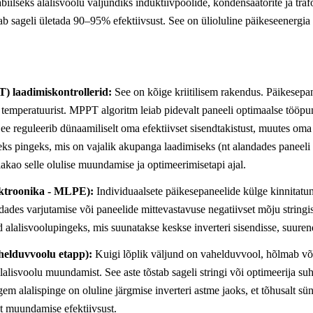
biilseks alalisvoolu väljundiks induktiivpoolide, kondensaatorite ja trafo
 sageli ületada 90–95% efektiivsust. See on ülioluline päikeseenergia r
) laadimiskontrollerid:
See on kõige kriitilisem rakendus. Päikesepa
t ja temperatuurist. MPPT algoritm leiab pidevalt paneeli optimaalse t
e reguleerib dünaamiliselt oma efektiivset sisendtakistust, muutes oma
seks pingeks, mis on vajalik akupanga laadimiseks (nt alandades paneel
kao selle olulise muundamise ja optimeerimisetapi ajal.
ektroonika - MLPE):
Individuaalsete päikesepaneelide külge kinnitat
dades varjutamise või paneelide mittevastavuse negatiivset mõju string
d alalisvoolupingeks, mis suunatakse keskse inverteri sisendisse, suuren
ahelduvvoolu etapp):
Kuigi lõplik väljund on vahelduvvool, hõlmab v
lalisvoolu muundamist. See aste tõstab sageli stringi või optimeerija suh
m alalispinge on oluline järgmise inverteri astme jaoks, et tõhusalt s
st muundamise efektiivsust.