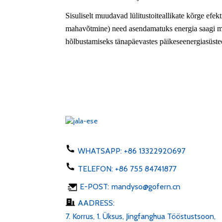
Sisuliselt muudavad lülitustoiteallikate kõrge ef
mahavõtmine) need asendamatuks energia saagi m
hõlbustamiseks tänapäevastes päikeseenergiasüste
WHATSAPP:
+86 13322920697
TELEFON:
+86 755 84741877
E-POST:
mandyso@gofern.cn
AADRESS:
7. Korrus, 1. Üksus, Jingfanghua Tööstustsoon,