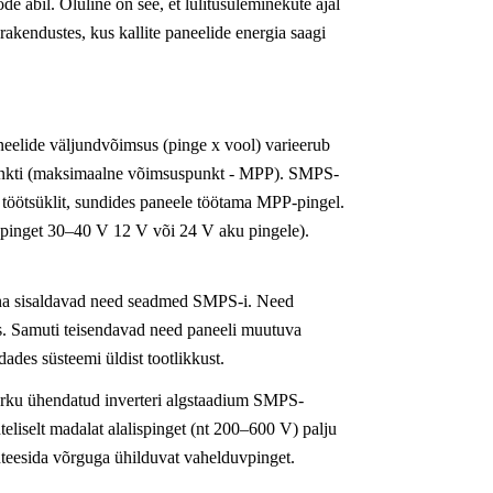
de abil. Oluline on see, et lülitusüleminekute ajal
akendustes, kus kallite paneelide energia saagi
neelide väljundvõimsus (pinge x vool) varieerub
ööpunkti (maksimaalne võimsuspunkt - MPP). SMPS-
 töötsüklit, sundides paneele töötama MPP-pingel.
i pinget 30–40 V 12 V või 24 V aku pingele).
una sisaldavad need seadmed SMPS-i. Need
is. Samuti teisendavad need paneeli muutuva
dades süsteemi üldist tootlikkust.
õrku ühendatud inverteri algstaadium SMPS-
teliselt madalat alalispinget (nt 200–600 V) palju
ünteesida võrguga ühilduvat vahelduvpinget.