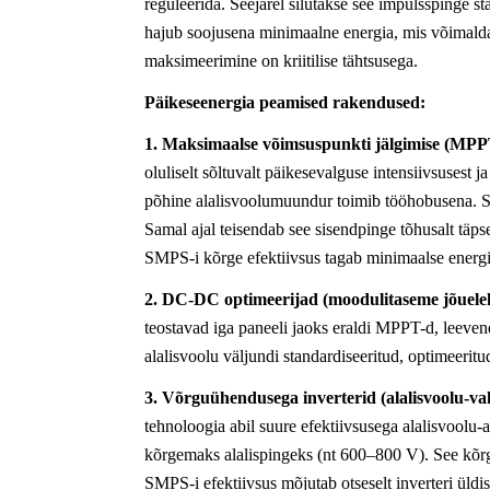
reguleerida. Seejärel silutakse see impulsspinge sta
hajub soojusena minimaalne energia, mis võimaldab
maksimeerimine on kriitilise tähtsusega.
Päikeseenergia peamised rakendused:
1. Maksimaalse võimsuspunkti jälgimise (MPPT
oluliselt sõltuvalt päikesevalguse intensiivsuses
põhine alalisvoolumuundur toimib tööhobusena. Se
Samal ajal teisendab see sisendpinge tõhusalt täp
SMPS-i kõrge efektiivsus tagab minimaalse energia
2. DC-DC optimeerijad (moodulitaseme jõuel
teostavad iga paneeli jaoks eraldi MPPT-d, leeven
alalisvoolu väljundi standardiseeritud, optimeeritu
3. Võrguühendusega inverterid (alalisvoolu-v
tehnoloogia abil suure efektiivsusega alalisvoolu-a
kõrgemaks alalispingeks (nt 600–800 V). See kõrge
SMPS-i efektiivsus mõjutab otseselt inverteri üldi