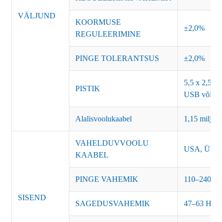
VÄLJUND
KOORMUSE
±2,0%
REGULEERIMINE
PINGE TOLERANTSUS
±2,0%
5,5 x 2,5, 5
PISTIK
USB või ko
Alalisvoolukaabel
1,15 miljon
VAHELDUVVOOLU
USA, Ühendk
KAABEL
PINGE VAHEMIK
110–240 V 
SISEND
SAGEDUSVAHEMIK
47–63 Hz