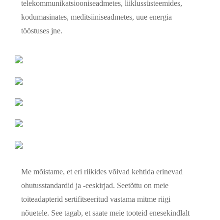
telekommunikatsiooniseadmetes, liiklussüsteemides,
kodumasinates, meditsiiniseadmetes, uue energia
tööstuses jne.
Me mõistame, et eri riikides võivad kehtida erinevad
ohutusstandardid ja -eeskirjad. Seetõttu on meie
toiteadapterid sertifitseeritud vastama mitme riigi
nõuetele. See tagab, et saate meie tooteid enesekindlalt