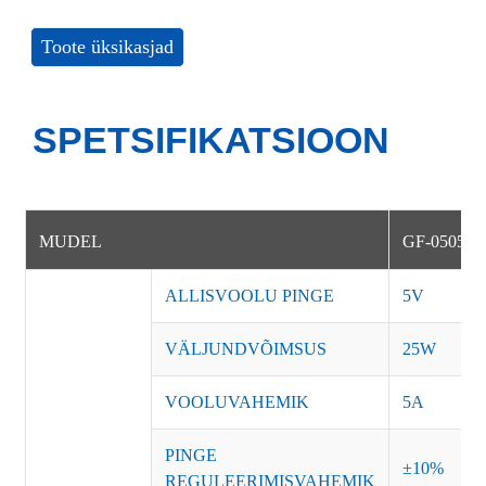
Toote üksikasjad
SPETSIFIKATSIOON
MUDEL
GF-050500
ALLISVOOLU PINGE
5V
VÄLJUNDVÕIMSUS
25W
VOOLUVAHEMIK
5A
PINGE
±10%
REGULEERIMISVAHEMIK