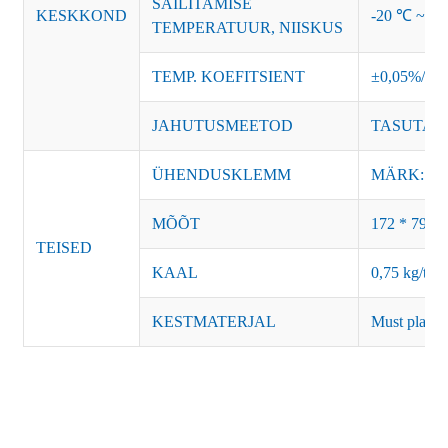
SÄILITAMISE
KESKKOND
-20 ℃ ~ +8
TEMPERATUUR, NIISKUS
TEMP. KOEFITSIENT
±0,05%/℃
JAHUTUSMEETOD
TASUTA 
ÜHENDUSKLEMM
MÄRK: AC-
MÕÕT
172 * 79 *
TEISED
KAAL
0,75 kg/tk
KESTMATERJAL
Must plastik