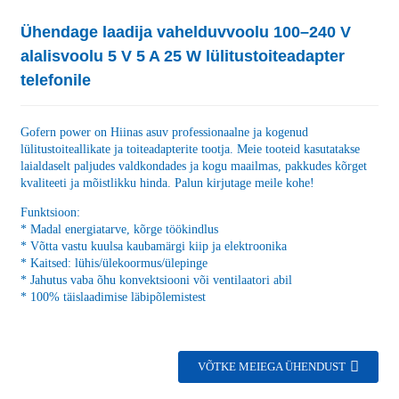
Ühendage laadija vahelduvvoolu 100–240 V
alalisvoolu 5 V 5 A 25 W lülitustoiteadapter
telefonile
Gofern power on Hiinas asuv professionaalne ja kogenud
lülitustoiteallikate ja toiteadapterite tootja. Meie tooteid kasutatakse
laialdaselt paljudes valdkondades ja kogu maailmas, pakkudes kõrget
kvaliteeti ja mõistlikku hinda. Palun kirjutage meile kohe!
Funktsioon:
* Madal energiatarve, kõrge töökindlus
* Võtta vastu kuulsa kaubamärgi kiip ja elektroonika
* Kaitsed: lühis/ülekoormus/ülepinge
* Jahutus vaba õhu konvektsiooni või ventilaatori abil
* 100% täislaadimise läbipõlemistest
VÕTKE MEIEGA ÜHENDUST