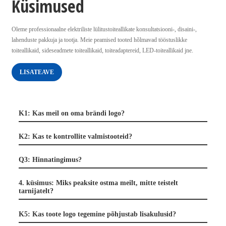
Küsimused
Oleme professionaalne elektriliste lülitustoiteallikate konsultatsiooni-, disaini-,
lahenduste pakkuja ja tootja. Meie peamised tooted hõlmavad tööstuslikke
toiteallikaid, sideseadmete toiteallikaid, toiteadaptereid, LED-toiteallikaid jne.
LISATEAVE
K1: Kas meil on oma brändi logo?
K2: Kas te kontrollite valmistooteid?
Q3: Hinnatingimus?
4. küsimus: Miks peaksite ostma meilt, mitte teistelt
tarnijatelt?
K5: Kas toote logo tegemine põhjustab lisakulusid?