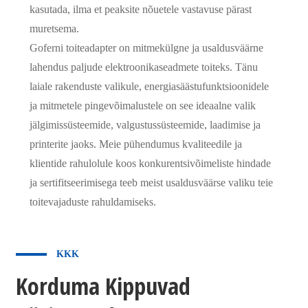
kasutada, ilma et peaksite nõuetele vastavuse pärast
muretsema.
Goferni toiteadapter on mitmekülgne ja usaldusväärne
lahendus paljude elektroonikaseadmete toiteks. Tänu
laiale rakenduste valikule, energiasäästufunktsioonidele
ja mitmetele pingevõimalustele on see ideaalne valik
jälgimissüsteemide, valgustussüsteemide, laadimise ja
printerite jaoks. Meie pühendumus kvaliteedile ja
klientide rahulolule koos konkurentsivõimeliste hindade
ja sertifitseerimisega teeb meist usaldusväärse valiku teie
toitevajaduste rahuldamiseks.
KKK
Korduma Kippuvad