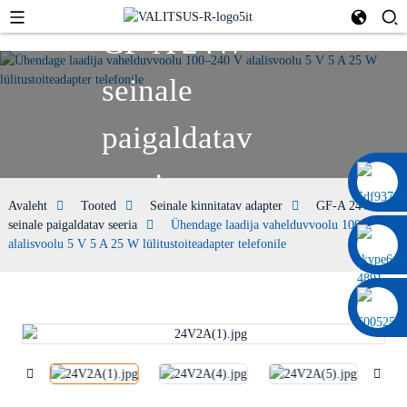
GF-A 24W
seinale
paigaldatav
seeria
0086 13322920697
Avaleht
Tooted
Seinale kinnitatav adapter
GF-A 24W
seinale paigaldatav seeria
Ühendage laadija vahelduvvoolu 100–240 V
alalisvoolu 5 V 5 A 25 W lülitustoiteadapter telefonile