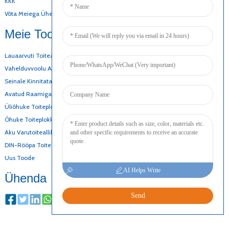
KKK
Võta Meiega Ühendust
Meie Tooted
Lauaarvuti Toiteadapter
Vahelduvvoolu Alalisvoolu Toiteallikas
Seinale Kinnitatav Adapter
Avatud Raamiga Toiteallikas
Üliõhuke Toiteplokk
Õhuke Toiteplokk
Aku Varutoiteallikas
DIN-Rööpa Toiteallikas
Uus Toode
AI Helps Write
Ühenda
Send