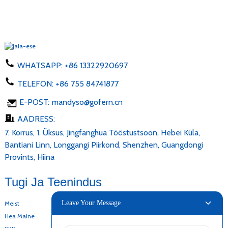
WHATSAPP:
+86 13322920697
TELEFON:
+86 755 84741877
E-POST:
mandyso@gofern.cn
AADRESS:
7. Korrus, 1. Üksus, Jingfanghua Tööstustsoon, Hebei Küla,
Bantiani Linn, Longgangi Piirkond, Shenzhen, Guangdongi
Provints, Hiina
Tugi Ja Teenindus
Leave Your Message
Meist
Hea Maine