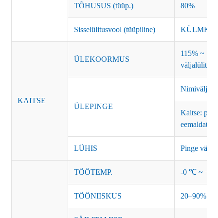
TÕHUSUS (tüüp.)
80%
Sisselülitusvool (tüüpiline)
KÜLMKÄIV
115% ~ 135%
ÜLEKOORMUS
väljalülitus
Nimiväljund
KAITSE
ÜLEPINGE
Kaitse: pur
eemaldataks
LÜHIS
Pinge väljal
TÖÖTEMP.
-0 ℃ ~ +45 
TÖÖNIISKUS
20–90% suht