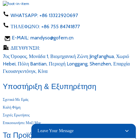
WHATSAPP:
+86 13322920697
ΤΗΛΕΦΩΝΟ:
+86 755 84741877
E-MAIL:
mandyso@gofern.cn
ΔΙΕΥΘΥΝΣΗ:
7ος Όροφος, Μονάδα 1, Βιομηχανική Ζώνη Jingfanghua, Χωριό
Hebei, Πόλη Bantian, Περιοχή Longgang, Shenzhen, Επαρχία
Γκουανγκντόνγκ, Κίνα
Υποστήριξη & Εξυπηρέτηση
Σχετικά Με Εμάς
Καλή Φήμη
Συχνές Ερωτήσεις
Επικοινωνήστε Μαζί Μας
Leave Your Message
Τα Προϊόντα Μας