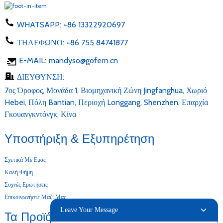
WHATSAPP:
+86 13322920697
ΤΗΛΕΦΩΝΟ:
+86 755 84741877
E-MAIL:
mandyso@gofern.cn
ΔΙΕΥΘΥΝΣΗ:
7ος Όροφος, Μονάδα 1, Βιομηχανική Ζώνη Jingfanghua, Χωριό
Hebei, Πόλη Bantian, Περιοχή Longgang, Shenzhen, Επαρχία
Γκουανγκντόνγκ, Κίνα
Υποστήριξη & Εξυπηρέτηση
Σχετικά Με Εμάς
Καλή Φήμη
Συχνές Ερωτήσεις
Επικοινωνήστε Μαζί Μας
Leave Your Message
Τα Προϊόντα Μας