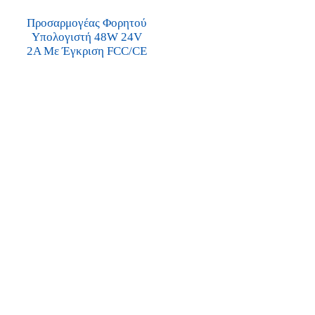
Προσαρμογέας Φορητού
Υπολογιστή 48W 24V
2A Με Έγκριση FCC/CE