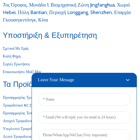
7ος Όροφος, Μονάδα 1, Βιομηχανική Ζώνη Jingfanghua, Χωριό
Hebei, Πόλη Bantian, Περιοχή Longgang, Shenzhen, Επαρχία
Γκουανγκντόνγκ, Κίνα
Υποστήριξη & Εξυπηρέτηση
Σχετικά Με Εμάς
Καλή Φήμη
Συχνές Ερωτήσεις
Επικοινωνήστε Μαζί Μας
Leave Your Message
Τα Προϊόντα Μας
Προσαρμογέας Τροφοδοσίας Για Επιτραπέζιους Υπολογιστές
Τροφοδοτικό AC DC
Προσαρμογέας Τοποθέτησης Σε Τοίχο
Ανοιχτό Τροφοδοτικό Πλαισίου
Υπερλεπτό Τροφοδοτικό
Λεπτό Τροφοδοτικό