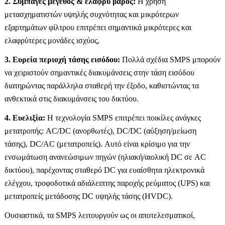
2. Συμπαγές μέγεθος & ελαφρύ βάρος:
Η χρήση
μετασχηματιστών υψηλής συχνότητας και μικρότερων
εξαρτημάτων φίλτρου επιτρέπει σημαντικά μικρότερες και
ελαφρύτερες μονάδες ισχύος,
3. Ευρεία περιοχή τάσης εισόδου:
Πολλά σχέδια SMPS μπορούν
να χειριστούν σημαντικές διακυμάνσεις στην τάση εισόδου
διατηρώντας παράλληλα σταθερή την έξοδο, καθιστώντας τα
ανθεκτικά στις διακυμάνσεις του δικτύου.
4. Ευελιξία:
Η τεχνολογία SMPS επιτρέπει ποικίλες ανάγκες
μετατροπής: AC/DC (ανορθωτές), DC/DC (αύξηση/μείωση
τάσης), DC/AC (μετατροπείς). Αυτό είναι κρίσιμο για την
ενσωμάτωση ανανεώσιμων πηγών (ηλιακή/αιολική DC σε AC
δικτύου), παρέχοντας σταθερό DC για ευαίσθητα ηλεκτρονικά
ελέγχου, τροφοδοτικά αδιάλειπτης παροχής ρεύματος (UPS) και
μετατροπείς μετάδοσης DC υψηλής τάσης (HVDC).
Ουσιαστικά, τα SMPS λειτουργούν ως οι αποτελεσματικοί,