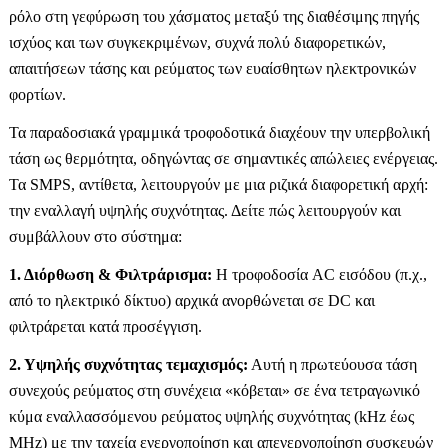
ρόλο στη γεφύρωση του χάσματος μεταξύ της διαθέσιμης πηγής
ισχύος και των συγκεκριμένων, συχνά πολύ διαφορετικών,
απαιτήσεων τάσης και ρεύματος των ευαίσθητων ηλεκτρονικών
φορτίων.
Τα παραδοσιακά γραμμικά τροφοδοτικά διαχέουν την υπερβολική
τάση ως θερμότητα, οδηγώντας σε σημαντικές απώλειες ενέργειας.
Τα SMPS, αντίθετα, λειτουργούν με μια ριζικά διαφορετική αρχή:
την εναλλαγή υψηλής συχνότητας. Δείτε πώς λειτουργούν και
συμβάλλουν στο σύστημα:
1. Διόρθωση & Φιλτράρισμα:
Η τροφοδοσία AC εισόδου (π.χ.,
από το ηλεκτρικό δίκτυο) αρχικά ανορθώνεται σε DC και
φιλτράρεται κατά προσέγγιση.
2. Υψηλής συχνότητας τεμαχισμός:
Αυτή η πρωτεύουσα τάση
συνεχούς ρεύματος στη συνέχεια «κόβεται» σε ένα τετραγωνικό
κύμα εναλλασσόμενου ρεύματος υψηλής συχνότητας (kHz έως
MHz) με την ταχεία ενεργοποίηση και απενεργοποίηση συσκευών