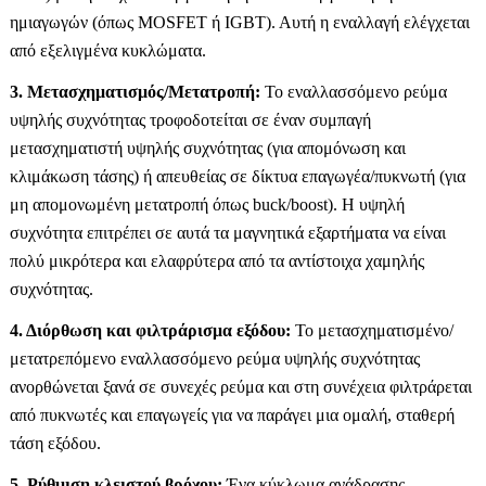
ημιαγωγών (όπως MOSFET ή IGBT). Αυτή η εναλλαγή ελέγχεται
από εξελιγμένα κυκλώματα.
3. Μετασχηματισμός/Μετατροπή:
Το εναλλασσόμενο ρεύμα
υψηλής συχνότητας τροφοδοτείται σε έναν συμπαγή
μετασχηματιστή υψηλής συχνότητας (για απομόνωση και
κλιμάκωση τάσης) ή απευθείας σε δίκτυα επαγωγέα/πυκνωτή (για
μη απομονωμένη μετατροπή όπως buck/boost). Η υψηλή
συχνότητα επιτρέπει σε αυτά τα μαγνητικά εξαρτήματα να είναι
πολύ μικρότερα και ελαφρύτερα από τα αντίστοιχα χαμηλής
συχνότητας.
4. Διόρθωση και φιλτράρισμα εξόδου:
Το μετασχηματισμένο/
μετατρεπόμενο εναλλασσόμενο ρεύμα υψηλής συχνότητας
ανορθώνεται ξανά σε συνεχές ρεύμα και στη συνέχεια φιλτράρεται
από πυκνωτές και επαγωγείς για να παράγει μια ομαλή, σταθερή
τάση εξόδου.
5. Ρύθμιση κλειστού βρόχου:
Ένα κύκλωμα ανάδρασης