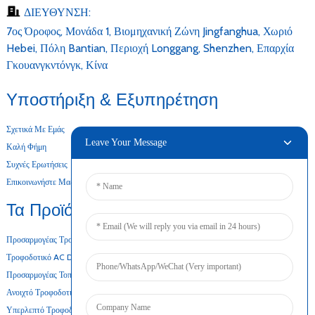
ΔΙΕΥΘΥΝΣΗ:
7ος Όροφος, Μονάδα 1, Βιομηχανική Ζώνη Jingfanghua, Χωριό
Hebei, Πόλη Bantian, Περιοχή Longgang, Shenzhen, Επαρχία
Γκουανγκντόνγκ, Κίνα
Υποστήριξη & Εξυπηρέτηση
Σχετικά Με Εμάς
Leave Your Message
Καλή Φήμη
Συχνές Ερωτήσεις
Επικοινωνήστε Μαζί Μας
Τα Προϊόντα Μας
Προσαρμογέας Τροφοδοσίας Για Επιτραπέζιους Υπολογιστές
Τροφοδοτικό AC DC
Προσαρμογέας Τοποθέτησης Σε Τοίχο
Ανοιχτό Τροφοδοτικό Πλαισίου
Υπερλεπτό Τροφοδοτικό