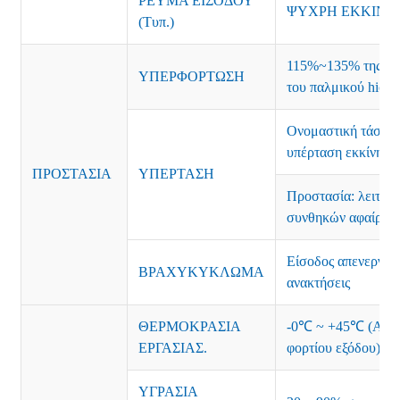
ΡΕΥΜΑ ΕΙΣΟΔΟΥ
ΨΥΧΡΗ ΕΚΚΙΝΗΣ
(Τυπ.)
115%~135% της ονο
ΥΠΕΡΦΟΡΤΩΣΗ
του παλμικού hicuu
Ονομαστική τάση 
υπέρταση εκκίνηση
ΠΡΟΣΤΑΣΙΑ
ΥΠΕΡΤΑΣΗ
Προστασία: λειτου
συνθηκών αφαίρεσε
Είσοδος απενεργοπο
ΒΡΑΧΥΚΥΚΛΩΜΑ
ανακτήσεις
ΘΕΡΜΟΚΡΑΣΙΑ
-0℃ ~ +45℃ (Ανατ
ΕΡΓΑΣΙΑΣ.
φορτίου εξόδου)
ΥΓΡΑΣΙΑ