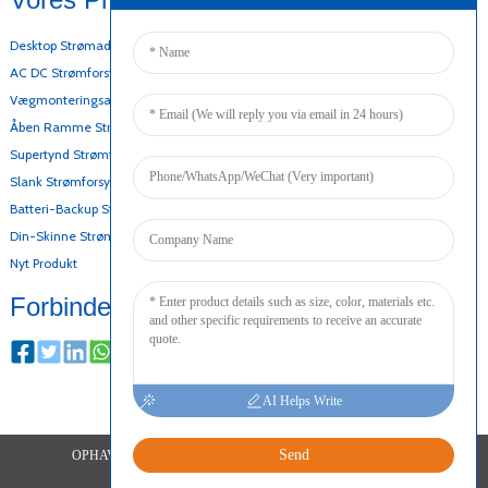
Desktop Strømadapter
AC DC Strømforsyning
Vægmonteringsadapter
Åben Ramme Strømforsyning
Supertynd Strømforsyning
Slank Strømforsyning
Batteri-Backup Strømforsyning
Din-Skinne Strømforsyning
Nyt Produkt
Forbinde
AI Helps Write
Send
OPHAVSRET © 2024 ALLE RETTIGHEDER FORBEHOLDES
SITEMAP
TOPBLOG