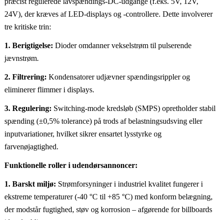
præcist regulerede lavspændings-DC-udgange (f.eks. 5V, 12V,
24V), der kræves af LED-displays og -controllere. Dette involverer
tre kritiske trin:
1. Berigtigelse:
Dioder omdanner vekselstrøm til pulserende
jævnstrøm.
2. Filtrering:
Kondensatorer udjævner spændingsrippler og
eliminerer flimmer i displays.
3. Regulering:
Switching-mode kredsløb (SMPS) opretholder stabil
spænding (±0,5% tolerance) på trods af belastningsudsving eller
inputvariationer, hvilket sikrer ensartet lysstyrke og
farvenøjagtighed.
Funktionelle roller i udendørsannoncer:
1. Barskt miljø:
Strømforsyninger i industriel kvalitet fungerer i
ekstreme temperaturer (-40 °C til +85 °C) med konform belægning,
der modstår fugtighed, støv og korrosion – afgørende for billboards