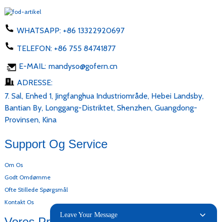
WHATSAPP:
+86 13322920697
TELEFON:
+86 755 84741877
E-MAIL:
mandyso@gofern.cn
ADRESSE:
7. Sal, Enhed 1, Jingfanghua Industriområde, Hebei Landsby,
Bantian By, Longgang-Distriktet, Shenzhen, Guangdong-
Provinsen, Kina
Support Og Service
Om Os
Godt Omdømme
Ofte Stillede Spørgsmål
Kontakt Os
Leave Your Message
Vores Produkter