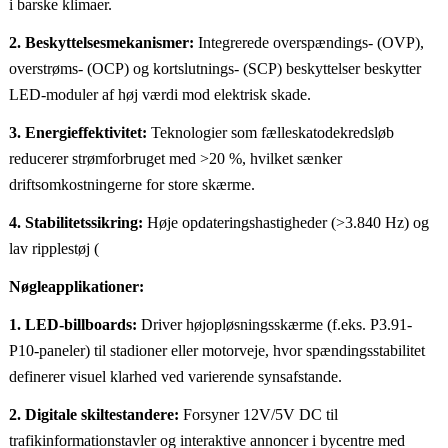
i barske klimaer.
2. Beskyttelsesmekanismer:
Integrerede overspændings- (OVP),
overstrøms- (OCP) og kortslutnings- (SCP) beskyttelser beskytter
LED-moduler af høj værdi mod elektrisk skade.
3. Energieffektivitet:
Teknologier som fælleskatodekredsløb
reducerer strømforbruget med >20 %, hvilket sænker
driftsomkostningerne for store skærme.
4. Stabilitetssikring:
Høje opdateringshastigheder (>3.840 Hz) og
lav ripplestøj (
Nøgleapplikationer:
1. LED-billboards:
Driver højopløsningsskærme (f.eks. P3.91-
P10-paneler) til stadioner eller motorveje, hvor spændingsstabilitet
definerer visuel klarhed ved varierende synsafstande.
2. Digitale skiltestandere:
Forsyner 12V/5V DC til
trafikinformationstavler og interaktive annoncer i bycentre med