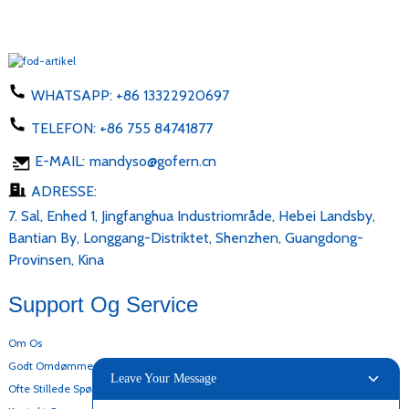
WHATSAPP:
+86 13322920697
TELEFON:
+86 755 84741877
E-MAIL:
mandyso@gofern.cn
ADRESSE:
7. Sal, Enhed 1, Jingfanghua Industriområde, Hebei Landsby,
Bantian By, Longgang-Distriktet, Shenzhen, Guangdong-
Provinsen, Kina
Support Og Service
Om Os
Godt Omdømme
Leave Your Message
Ofte Stillede Spørgsmål