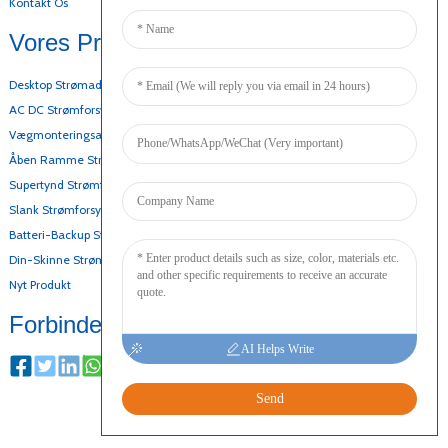
Kontakt Os
Vores Produkter
Desktop Strømadapter
AC DC Strømforsyning
Vægmonteringsadapter
Åben Ramme Strømforsyning
Supertynd Strømforsyning
Slank Strømforsyning
Batteri-Backup Strømforsyning
Din-Skinne Strømforsyning
Nyt Produkt
Forbinde
AI Helps Write
Send