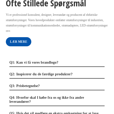
Ofte Stillede Spørgsmål
Vi er professionel konsulent, designer, leverandør og producent af elektriske
strømforsyninger. Vores hovedprodukter omfatter strømforsyninger til industrien,
strømforsyninger til kommunikationsenheder, strømadaptere, LED-strømforsyninger
osv.
LÆR MERE
Q1: Kan vi få vores brandlogo?
Q2: Inspicerer du de færdige produkter?
Q3: Prisbetegnelse?
Q4: Hvorfor skal I købe fra os og ikke fra andre
leverandører?
Q5: Hvis det vil medføre en ekstra omkostning for at lave