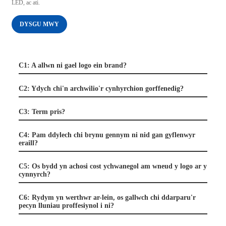
LED, ac ati.
DYSGU MWY
C1: A allwn ni gael logo ein brand?
C2: Ydych chi'n archwilio'r cynhyrchion gorffenedig?
C3: Term pris?
C4: Pam ddylech chi brynu gennym ni nid gan gyflenwyr
eraill?
C5: Os bydd yn achosi cost ychwanegol am wneud y logo ar y
cynnyrch?
C6: Rydym yn werthwr ar-lein, os gallwch chi ddarparu'r
pecyn lluniau proffesiynol i ni?