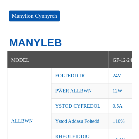
Manylion Cynnyrch
MANYLEB
MODEL
GF-12-24
FOLTEDD DC
24V
PŴER ALLBWN
12W
YSTOD CYFREDOL
0.5A
ALLBWN
Ystod Addasu Foltedd
±10%
RHEOLEIDDIO