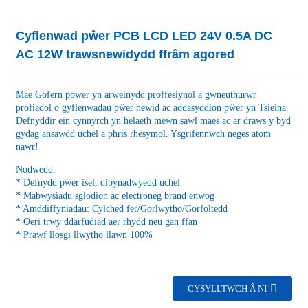
Cyflenwad pŵer PCB LCD LED 24V 0.5A DC
AC 12W trawsnewidydd ffrâm agored
Mae Gofern power yn arweinydd proffesiynol a gwneuthurwr
profiadol o gyflenwadau pŵer newid ac addasyddion pŵer yn Tsieina.
Defnyddir ein cynnyrch yn helaeth mewn sawl maes ac ar draws y byd
gydag ansawdd uchel a phris rhesymol. Ysgrifennwch neges atom
nawr!
Nodwedd:
* Defnydd pŵer isel, dibynadwyedd uchel
* Mabwysiadu sglodion ac electroneg brand enwog
* Amddiffyniadau: Cylched fer/Gorlwytho/Gorfoltedd
* Oeri trwy ddarfudiad aer rhydd neu gan ffan
* Prawf llosgi llwytho llawn 100%
CYSYLLTWCH Â NI