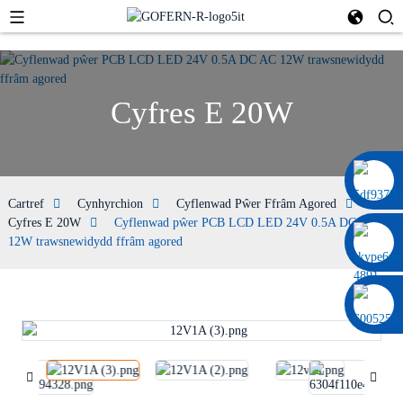
Cyfres E 20W
0086 13322920697
Cartref
Cynhyrchion
Cyflenwad Pŵer Ffrâm Agored
Cyfres E 20W
Cyflenwad pŵer PCB LCD LED 24V 0.5A DC AC
12W trawsnewidydd ffrâm agored