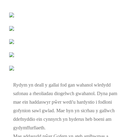
Rydym yn deall y gallai fod gan wahanol wledydd
safonau a rheoliadau diogelwch gwahanol. Dyna pam
mae ein haddaswyr pŵer wedi'u hardystio i fodloni
gofynion sawl gwlad. Mae hyn yn sicrhau y gallwch
ddefnyddio ein cynnyrch yn hyderus heb boeni am
gydymffurfiaeth.
Mae addasydd pŵer Gofern yn ateb amlbwrpas a