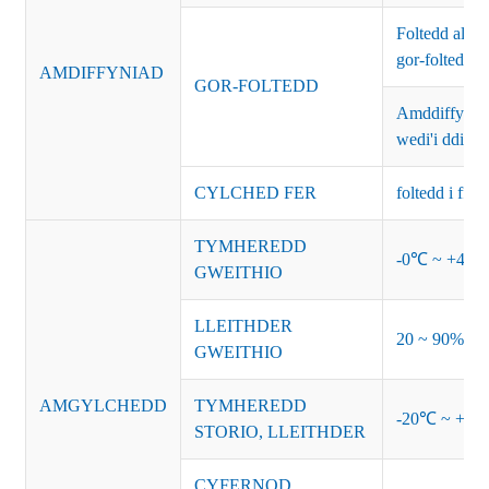
Foltedd allb
gor-foltedd 
AMDIFFYNIAD
GOR-FOLTEDD
Amddiffyniad
wedi'i ddileu
CYLCHED FER
foltedd i ff
TYMHEREDD
-0℃ ~ +45℃ (
GWEITHIO
LLEITHDER
20 ~ 90% R
GWEITHIO
AMGYLCHEDD
TYMHEREDD
-20℃ ~ +8
STORIO, LLEITHDER
CYFERNOD