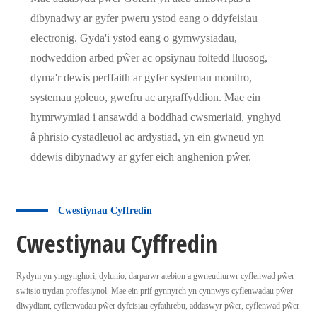
dibynadwy ar gyfer pweru ystod eang o ddyfeisiau
electronig. Gyda'i ystod eang o gymwysiadau,
nodweddion arbed pŵer ac opsiynau foltedd lluosog,
dyma'r dewis perffaith ar gyfer systemau monitro,
systemau goleuo, gwefru ac argraffyddion. Mae ein
hymrwymiad i ansawdd a boddhad cwsmeriaid, ynghyd
â phrisio cystadleuol ac ardystiad, yn ein gwneud yn
ddewis dibynadwy ar gyfer eich anghenion pŵer.
Cwestiynau Cyffredin
Cwestiynau Cyffredin
Rydym yn ymgynghori, dylunio, darparwr atebion a gwneuthurwr cyflenwad pŵer
switsio trydan proffesiynol. Mae ein prif gynnyrch yn cynnwys cyflenwadau pŵer
diwydiant, cyflenwadau pŵer dyfeisiau cyfathrebu, addaswyr pŵer, cyflenwad pŵer