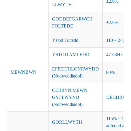
±2.0%
LLWYTH
GODDEFGARWCH
±2.0%
FOLTEDD
Ystod Foltedd
110 ~ 240V
YSTOD AMLEDD
47-63Hz
EFFEITHLONRWYDD
MEWNBWN
80%
(Nodweddiadol)
CERRYN MEWN-
GYFLWYNO
DECHRAU O
(Nodweddiadol)
115% ~ 135% 
GORLLWYTH
adferiad awt