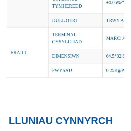
±0.05%/℃
TYMHEREDD
DULL OERI
TRWY AWY
TERMINAL
MARC: AC-L
CYSYLLTIAD
ERAILL
DIMENSIWN
64.5*32.6*
PWYSAU
0.25Kg/PCS
LLUNIAU CYNNYRCH