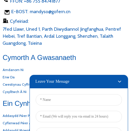
FFÔN:
+86 755 84741877
E-BOST:
mandyso@gofern.cn
Cyfeiriad:
7fed Llawr, Uned 1, Parth Diwydiannol Jingfanghua, Pentref
Hebei, Tref Bantian, Ardal Longgang, Shenzhen, Talaith
Guangdong, Tsieina
Cymorth A Gwasanaeth
Amdanom Ni
Enw Da
Leave Your Message
Cwestiynau Cyffredin
Cysylltwch Â Ni
Ein Cynhyrchion
Addasydd Pŵer Penbwrdd
Cyflenwad Pŵer AC DC
Addasydd Mowntio Wal