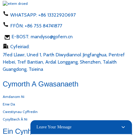
WHATSAPP:
+86 13322920697
FFÔN:
+86 755 84741877
E-BOST:
mandyso@gofern.cn
Cyfeiriad:
7fed Llawr, Uned 1, Parth Diwydiannol Jingfanghua, Pentref
Hebei, Tref Bantian, Ardal Longgang, Shenzhen, Talaith
Guangdong, Tsieina
Cymorth A Gwasanaeth
Amdanom Ni
Enw Da
Cwestiynau Cyffredin
Cysylltwch Â Ni
Leave Your Message
Ein Cynhyrchion