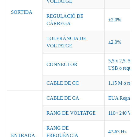
VOLTATGE
SORTIDA
REGULACIÓ DE
±2,0%
CÀRREGA
TOLERÀNCIA DE
±2,0%
VOLTATGE
5,5 x 2,5, 5,5 
CONNECTOR
USB o requisit
CABLE DE CC
1,15 M o requis
CABLE DE CA
EUA Regne Un
RANG DE VOLTATGE
110~ 240 VC
RANG DE
47-63 Hz
ENTRADA
FREQÜÈNCIA