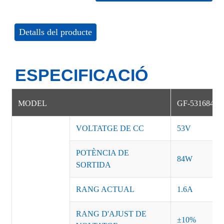
Detalls del producte
ESPECIFICACIÓ
MODEL
GF-531684N
VOLTATGE DE CC
53V
POTÈNCIA DE
84W
SORTIDA
RANG ACTUAL
1.6A
RANG D'AJUST DE
±10%