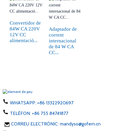
Convertidor de
84W CA 220V
Adaptador de
12V CC
corrent
alimentació...
internacional
de 84 W CA
CC...
WHATSAPP:
+86 13322920697
TELÈFON:
+86 755 84741877
CORREU ELECTRÒNIC:
mandyso@gofern.cn