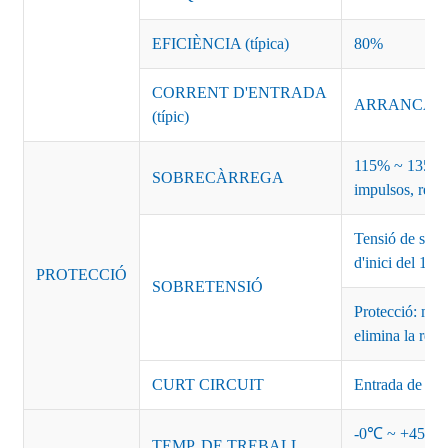
EFICIÈNCIA (típica)
80%
CORRENT D'ENTRADA
ARRANCADA 
(típic)
115% ~ 135% d
SOBRECÀRREGA
impulsos, recu
Tensió de sort
d'inici del 1
PROTECCIÓ
SOBRETENSIÓ
Protecció: mod
elimina la rec
CURT CIRCUIT
Entrada de des
-0℃ ~ +45℃ (Co
TEMP. DE TREBALL