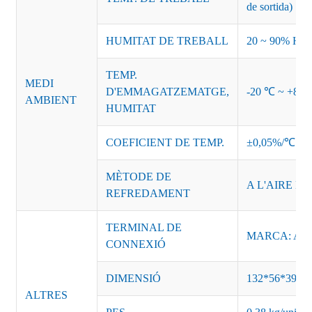
de sortida)
HUMITAT DE TREBALL
20 ~ 90% HR s
TEMP.
MEDI
D'EMMAGATZEMATGE,
-20 ℃ ~ +85
AMBIENT
HUMITAT
COEFICIENT DE TEMP.
±0,05%/℃
MÈTODE DE
A L'AIRE LL
REFREDAMENT
TERMINAL DE
MARCA: AC-L
CONNEXIÓ
DIMENSIÓ
132*56*39m
ALTRES