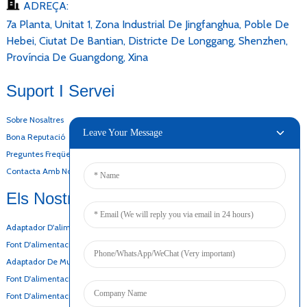
ADREÇA:
7a Planta, Unitat 1, Zona Industrial De Jingfanghua, Poble De
Hebei, Ciutat De Bantian, Districte De Longgang, Shenzhen,
Província De Guangdong, Xina
Suport I Servei
Sobre Nosaltres
Leave Your Message
Bona Reputació
Preguntes Freqüents
Contacta Amb Nosaltres
Els Nostres Productes
Adaptador D'alimentació D'escriptori
Font D'alimentació De CA I CC
Adaptador De Muntatge A La Paret
Font D'alimentació De Marc Obert
Font D'alimentació Superfina