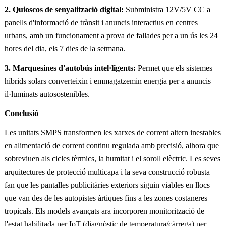
2. Quioscos de senyalització digital:
Subministra 12V/5V CC a
panells d'informació de trànsit i anuncis interactius en centres
urbans, amb un funcionament a prova de fallades per a un ús les 24
hores del dia, els 7 dies de la setmana.
3. Marquesines d'autobús intel·ligents:
Permet que els sistemes
híbrids solars converteixin i emmagatzemin energia per a anuncis
il·luminats autosostenibles.
Conclusió
Les unitats SMPS transformen les xarxes de corrent altern inestables
en alimentació de corrent continu regulada amb precisió, alhora que
sobreviuen als cicles tèrmics, la humitat i el soroll elèctric. Les seves
arquitectures de protecció multicapa i la seva construcció robusta
fan que les pantalles publicitàries exteriors siguin viables en llocs
que van des de les autopistes àrtiques fins a les zones costaneres
tropicals. Els models avançats ara incorporen monitorització de
l'estat habilitada per IoT (diagnòstic de temperatura/càrrega) per