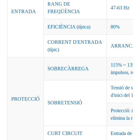
RANG DE
47-63 Hz
ENTRADA
FREQÜÈNCIA
EFICIÈNCIA (típica)
80%
CORRENT D'ENTRADA
ARRANCADA 
(típic)
115% ~ 135% d
SOBRECÀRREGA
impulsos, recu
Tensió de sort
d'inici del 1
PROTECCIÓ
SOBRETENSIÓ
Protecció: mod
elimina la rec
CURT CIRCUIT
Entrada de des