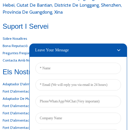
Hebei, Ciutat De Bantian, Districte De Longgang, Shenzhen,
Província De Guangdong, Xina
Suport I Servei
Sobre Nosaltres
Bona Reputació
Leave Your Message
Preguntes Freqüents
Contacta Amb Nosaltres
Els Nostres Productes
Adaptador D'alimentació D'escriptori
Font D'alimentació De CA I CC
Adaptador De Muntatge A La Paret
Font D'alimentació De Marc Obert
Font D'alimentació Superfina
Font D'alimentació Prima
Font D'alimentació De Reserva De Bateria