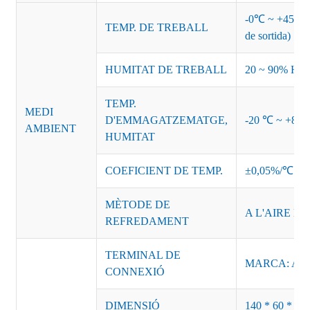
-0℃ ~ +45℃ (Co
TEMP. DE TREBALL
de sortida)
HUMITAT DE TREBALL
20 ~ 90% HR s
TEMP.
MEDI
D'EMMAGATZEMATGE,
-20 ℃ ~ +85
AMBIENT
HUMITAT
COEFICIENT DE TEMP.
±0,05%/℃
MÈTODE DE
A L'AIRE LL
REFREDAMENT
TERMINAL DE
MARCA: AC-L
CONNEXIÓ
DIMENSIÓ
140 * 60 * 3