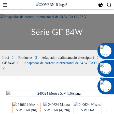
Sèrie GF 84W
0086 13322920697
Inici
Productes
Adaptador d'alimentació d'escriptori
Sèrie
GF 84W
Adaptador de corrent internacional de 84 W CA CC 53
V