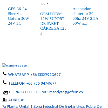
GFS-36-24
Adaptador
Shenzhen
d'interior 50-
OEM i ODM
V
Gofern 36W
60hz 24V 2.5A
12W SUPORT
a
24V 1.5...
60W n...
DE PARET
1
CÀRREGA 12v
I
2...
WHATSAPP:
+86 13322920697
TELÈFON:
+86 755 84741877
CORREU ELECTRÒNIC:
mandyso@gofern.cn
ADREÇA:
7a Planta, Unitat 1, Zona Industrial De Jingfanghua, Poble De