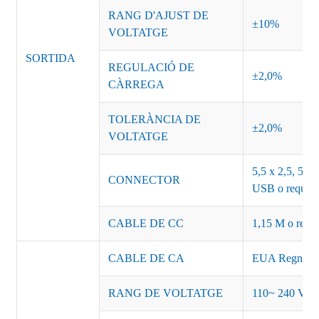
RANG D'AJUST DE
±10%
VOLTATGE
SORTIDA
REGULACIÓ DE
±2,0%
CÀRREGA
TOLERÀNCIA DE
±2,0%
VOLTATGE
5,5 x 2,5, 5,5 
CONNECTOR
USB o requisit
CABLE DE CC
1,15 M o requis
CABLE DE CA
EUA Regne Un
RANG DE VOLTATGE
110~ 240 VC