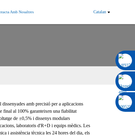
tacta Amb Nosaltres
Catalan
0086 13322920697
 dissenyades amb precisió per a aplicacions
e final al 100% garanteixen una fiabilitat
voltatge de ±0,5% i dissenys modulars
cacions, laboratoris d'R+D i equips mèdics. Les
ca i assistència tècnica les 24 hores del dia, els