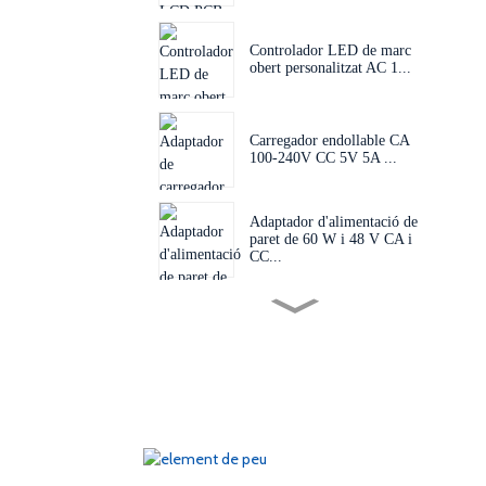
Controlador LED de marc
obert personalitzat AC 1...
Carregador endollable CA
100-240V CC 5V 5A ...
Adaptador d'alimentació de
paret de 60 W i 48 V CA i
CC...
Endoll intercanviable 60W
24V 48V AC D...
Adaptador d'endoll UE EUA
AU Regne Unit 50-60 Hz CC
1...