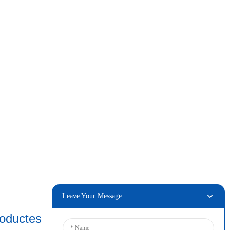
Leave Your Message
roductes
Connectar