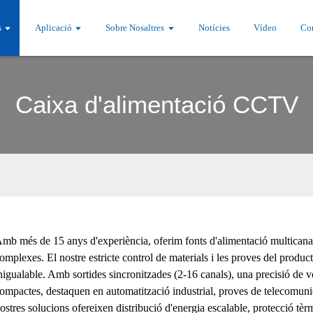
s
Aplicació
Sobre Nosaltres
Notícies
Vídeo
Con
Caixa d'alimentació CCTV
mb més de 15 anys d'experiència, oferim fonts d'alimentació multicanal
omplexes. El nostre estricte control de materials i les proves del product
nigualable. Amb sortides sincronitzades (2-16 canals), una precisió de 
ompactes, destaquen en automatització industrial, proves de telecomuni
ostres solucions ofereixen distribució d'energia escalable, protecció tèrmi