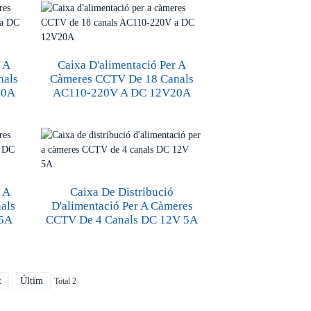
r A
Caixa D'alimentació Per A
nals
Càmeres CCTV De 18 Canals
30A
AC110-220V A DC 12V20A
r A
Caixa De Distribució
als
D'alimentació Per A Càmeres
5A
CCTV De 4 Canals DC 12V 5A
t
Últim
Total 2