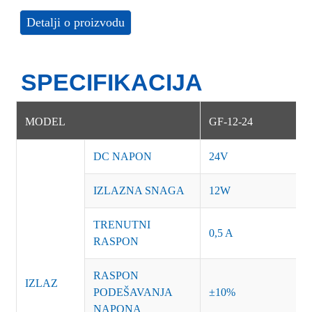
Detalji o proizvodu
SPECIFIKACIJA
MODEL
GF-12-24
DC NAPON
24V
IZLAZNA SNAGA
12W
TRENUTNI
0,5 A
RASPON
RASPON
IZLAZ
PODEŠAVANJA
±10%
NAPONA