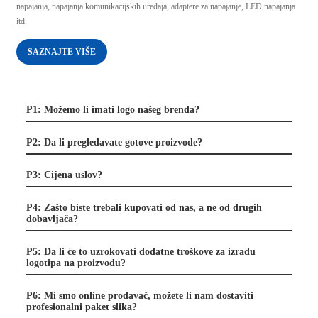
napajanja, napajanja komunikacijskih uređaja, adaptere za napajanje, LED napajanja
itd.
SAZNAJTE VIŠE
P1: Možemo li imati logo našeg brenda?
P2: Da li pregledavate gotove proizvode?
P3: Cijena uslov?
P4: Zašto biste trebali kupovati od nas, a ne od drugih
dobavljača?
P5: Da li će to uzrokovati dodatne troškove za izradu
logotipa na proizvodu?
P6: Mi smo online prodavač, možete li nam dostaviti
profesionalni paket slika?