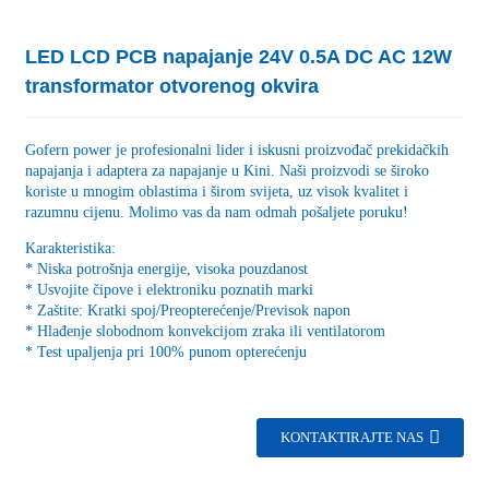
LED LCD PCB napajanje 24V 0.5A DC AC 12W
transformator otvorenog okvira
Gofern power je profesionalni lider i iskusni proizvođač prekidačkih
napajanja i adaptera za napajanje u Kini. Naši proizvodi se široko
koriste u mnogim oblastima i širom svijeta, uz visok kvalitet i
razumnu cijenu. Molimo vas da nam odmah pošaljete poruku!
Karakteristika:
* Niska potrošnja energije, visoka pouzdanost
* Usvojite čipove i elektroniku poznatih marki
* Zaštite: Kratki spoj/Preopterećenje/Previsok napon
* Hlađenje slobodnom konvekcijom zraka ili ventilatorom
* Test upaljenja pri 100% punom opterećenju
KONTAKTIRAJTE NAS