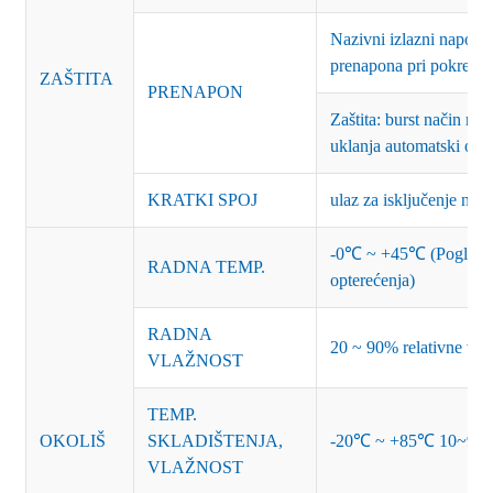
Nazivni izlazni napon
prenapona pri pokretan
ZAŠTITA
PRENAPON
Zaštita: burst način ra
uklanja automatski opo
KRATKI SPOJ
ulaz za isključenje nap
-0℃ ~ +45℃ (Pogledajt
RADNA TEMP.
opterećenja)
RADNA
20 ~ 90% relativne vla
VLAŽNOST
TEMP.
OKOLIŠ
SKLADIŠTENJA,
-20℃ ~ +85℃ 10~95% r
VLAŽNOST