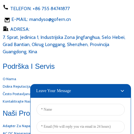
TELEFON:
+86 755 84741877
E-MAIL:
mandyso@gofern.cn
ADRESA:
7. Sprat, Jedinica 1, Industrijska Zona Jingfanghua, Selo Hebei,
Grad Bantian, Okrug Longgang, Shenzhen, Provincija
Guangdong, Kina
Podrška I Servis
O Nama
Dobra Reputacija
Leave Your Message
Često Postavljana Pitanja
Kontaktirajte Nas
Naši Proizvodi
Adapter Za Napajanje Za Računar
AC DC Napajanje