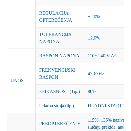
REGULACIJA
±2,0%
OPTEREĆENJA
TOLERANCIJA
±2,0%
NAPONA
RASPON NAPONA
110~ 240 V AC
FREKVENCIJSKI
47-63Hz
RASPON
UNOS
EFIKASNOST (Tip.)
80%
Udarna struja (tip.)
HLADNI START 15A
115%~135% nazivne snag
PREOPTEREĆENJE
slučaju prekida, autom