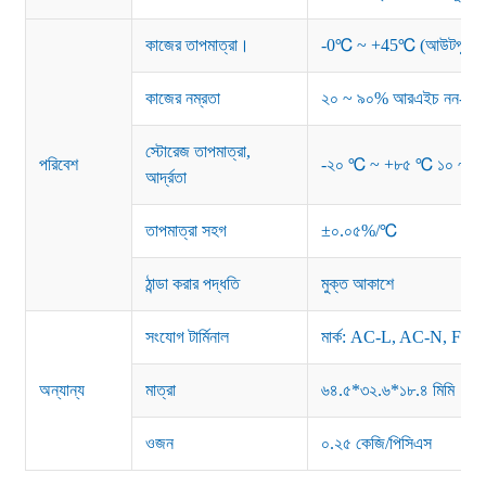
কাজের তাপমাত্রা।
-0℃ ~ +45℃ (আউটপুট লোড ড
কাজের নম্রতা
২০ ~ ৯০% আরএইচ নন-কনডেন
স্টোরেজ তাপমাত্রা,
পরিবেশ
-২০ ℃ ~ +৮৫ ℃ ১০ ~ 
আর্দ্রতা
তাপমাত্রা সহগ
±০.০৫%/℃
ঠান্ডা করার পদ্ধতি
মুক্ত আকাশে
সংযোগ টার্মিনাল
মার্ক: AC-L, AC-N, F
অন্যান্য
মাত্রা
৬৪.৫*৩২.৬*১৮.৪ মিমি
ওজন
০.২৫ কেজি/পিসিএস