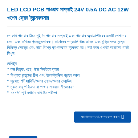
LED LCD PCB পাওয়ার সাপ্লাই 24V 0.5A DC AC 12W
ওপেন ফ্রেম ট্রান্সফরমার
গোফার্ন পাওয়ার চীনে সুইচিং পাওয়ার সাপ্লাই এবং পাওয়ার অ্যাডাপ্টারের একটি পেশাদার
নেতা এবং অভিজ্ঞ প্রস্তুতকারক। আমাদের পণ্যগুলি উচ্চ মানের এবং যুক্তিসঙ্গত মূল্যে
বিভিন্ন ক্ষেত্রে এবং সারা বিশ্বে ব্যাপকভাবে ব্যবহৃত হয়। দয়া করে এখনই আমাদের বার্তা
লিখুন!
বৈশিষ্ট্য:
* কম বিদ্যুৎ খরচ, উচ্চ নির্ভরযোগ্যতা
* বিখ্যাত ব্র্যান্ডের চিপ এবং ইলেকট্রনিক্স গ্রহণ করুন
* সুরক্ষা: শর্ট সার্কিট/ওভার লোড/ওভার ভোল্টেজ
* মুক্ত বায়ু পরিচলন বা পাখার মাধ্যমে শীতলকরণ
* ১০০% পূর্ণ লোডিং বার্ন-ইন পরীক্ষা
আমাদের সাথে যোগাযোগ করুন