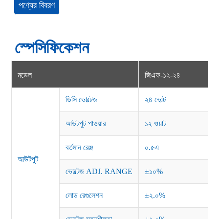
পণ্যের বিবরণ
স্পেসিফিকেশন
মডেল
জিএফ-১২-২৪
ডিসি ভোল্টেজ
২৪ ভোল্ট
আউটপুট পাওয়ার
১২ ওয়াট
বর্তমান রেঞ্জ
০.৫এ
আউটপুট
ভোল্টেজ ADJ. RANGE
±১০%
লোড রেগুলেশন
±২.০%