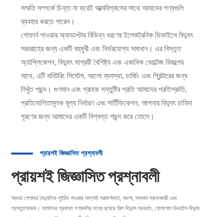
সম্মতি সম্পর্কে চিন্তা না করেই আত্মবিশ্বাসের সাথে আমাদের পণ্যগুলি
ব্যবহার করতে পারেন।
গোফার্ন পাওয়ার অ্যাডাপ্টার বিভিন্ন ধরণের ইলেকট্রনিক ডিভাইসে বিদ্যুৎ
সরবরাহের জন্য একটি বহুমুখী এবং নির্ভরযোগ্য সমাধান। এর বিস্তৃত
অ্যাপ্লিকেশন, বিদ্যুৎ সাশ্রয়ী বৈশিষ্ট্য এবং একাধিক ভোল্টেজ বিকল্পের
সাথে, এটি মনিটরিং সিস্টেম, আলো ব্যবস্থা, চার্জিং এবং প্রিন্টারের জন্য
নিখুঁত পছন্দ। গুণমান এবং গ্রাহক সন্তুষ্টির প্রতি আমাদের প্রতিশ্রুতি,
প্রতিযোগিতামূলক মূল্য নির্ধারণ এবং সার্টিফিকেশন, আপনার বিদ্যুৎ চাহিদা
পূরণের জন্য আমাদের একটি বিশ্বস্ত পছন্দ করে তোলে।
প্রায়শই জিজ্ঞাসিত প্রশ্নাবলী
প্রায়শই জিজ্ঞাসিত প্রশ্নাবলী
আমরা পেশাদার বৈদ্যুতিক সুইচিং পাওয়ার সাপ্লাই পরামর্শদাতা, নকশা, সমাধান প্রদানকারী এবং
প্রস্তুতকারক। আমাদের প্রধানত পণ্যগুলির মধ্যে রয়েছে শিল্প বিদ্যুৎ সরবরাহ, যোগাযোগ ডিভাইস বিদ্যুৎ