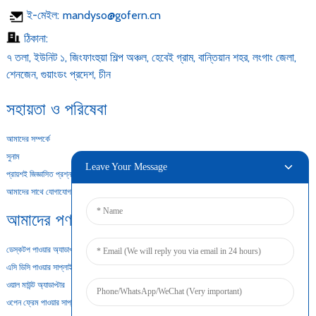
ই-মেইল:
mandyso@gofern.cn
ঠিকানা:
৭ তলা, ইউনিট ১, জিংফাংহুয়া শিল্প অঞ্চল, হেবেই গ্রাম, বান্তিয়ান শহর, লংগাং জেলা,
শেনজেন, গুয়াংডং প্রদেশ, চীন
সহায়তা ও পরিষেবা
আমাদের সম্পর্কে
সুনাম
Leave Your Message
প্রায়শই জিজ্ঞাসিত প্রশ্নাবলী
আমাদের সাথে যোগাযোগ করুন
আমাদের পণ্য
ডেস্কটপ পাওয়ার অ্যাডাপ্টার
এসি ডিসি পাওয়ার সাপ্লাই
ওয়াল মাউন্ট অ্যাডাপ্টার
ওপেন ফ্রেম পাওয়ার সাপ্লাই