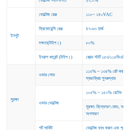
ভোল্টেজ সহনশীলতা
±২.০%
ভোল্টেজ রেঞ্জ
১১০~ ২৪০VAC
ফ্রিকোয়েন্সি রেঞ্জ
৪৭-৬৩ হার্জ
ইনপুট
দক্ষতা(টাইপ।)
৮০%
ইনরাশ কারেন্ট (টাইপ।)
কোল্ড স্টার্ট ১৫এ/১১৫ভিএসি
১১৫% ~ ১৩৫% রেট করা পাওয়ার
ওভার লোড
স্বয়ংক্রিয় পুনরুদ্ধার
১০৫% ~ ১৫০% রেটেড আউটপুট ভ
সুরক্ষা
ওভার ভোল্টেজ
সুরক্ষা: বিস্ফোরণ মোড, অস্বাভ
অপসারণ
শর্ট সার্কিট
ভোল্টেজ বন্ধ করুন এবং পুনরুদ