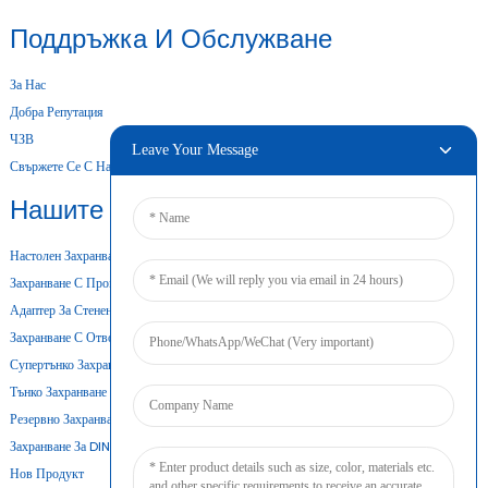
Поддръжка И Обслужване
За Нас
Добра Репутация
ЧЗВ
Leave Your Message
Свържете Се С Нас
Нашите Продукти
Настолен Захранващ Адаптер
Захранване С Променлив Ток И Постоянен Ток
Адаптер За Стенен Монтаж
Захранване С Отворена Рамка
Супертънко Захранване
Тънко Захранване
Резервно Захранване С Батерия
Захранване За DIN Шина
Нов Продукт