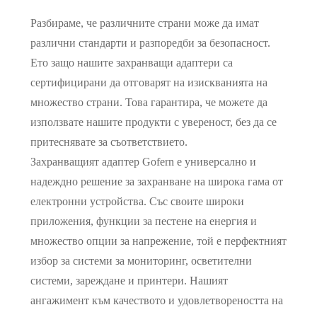
Разбираме, че различните страни може да имат
различни стандарти и разпоредби за безопасност.
Ето защо нашите захранващи адаптери са
сертифицирани да отговарят на изискванията на
множество страни. Това гарантира, че можете да
използвате нашите продукти с увереност, без да се
притеснявате за съответствието.
Захранващият адаптер Gofern е универсално и
надеждно решение за захранване на широка гама от
електронни устройства. Със своите широки
приложения, функции за пестене на енергия и
множество опции за напрежение, той е перфектният
избор за системи за мониторинг, осветителни
системи, зареждане и принтери. Нашият
ангажимент към качеството и удовлетвореността на