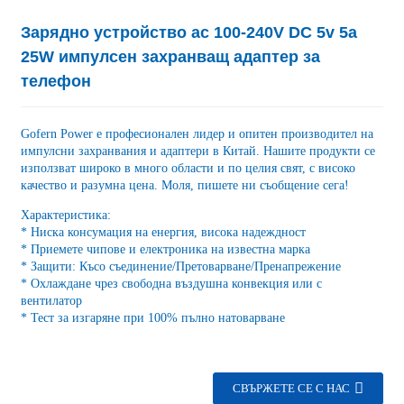
Зарядно устройство ac 100-240V DC 5v 5a
25W импулсен захранващ адаптер за
телефон
Gofern Power е професионален лидер и опитен производител на
импулсни захранвания и адаптери в Китай. Нашите продукти се
използват широко в много области и по целия свят, с високо
качество и разумна цена. Моля, пишете ни съобщение сега!
Характеристика:
* Ниска консумация на енергия, висока надеждност
* Приемете чипове и електроника на известна марка
* Защити: Късо съединение/Претоварване/Пренапрежение
* Охлаждане чрез свободна въздушна конвекция или с
вентилатор
* Тест за изгаряне при 100% пълно натоварване
СВЪРЖЕТЕ СЕ С НАС