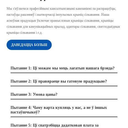
Мы з'яўляемся прафесійнымі кансалтынгавымі кампаніямі па распрацоўцы,
пастаўцы рашэнняў і вытворчасці імпульсных крыніц сілкавання. Наша
асноўная прадукцыя ўключае прамысловыя крыніцы сілкавання, крыніцы
сілкавання для камунікацыйных прылад, адаптары сілкавання, святлодыёдныя
крыніцы сілкавання і г.д.
ДАВЕДАЦЦА БОЛЬШ
Пытанне 1: Ці можам мы мець лагатып нашага брэнда?
Пытанне 2: Ці правяраеце вы гатовую прадукцыю?
Пытанне 3: Умова цаны?
Пытанне 4: Чаму варта купляць у нас, а не ў іншых
пастаўшчыкоў?
Пытанне 5: Ці спатрэбіцца дадатковая плата за