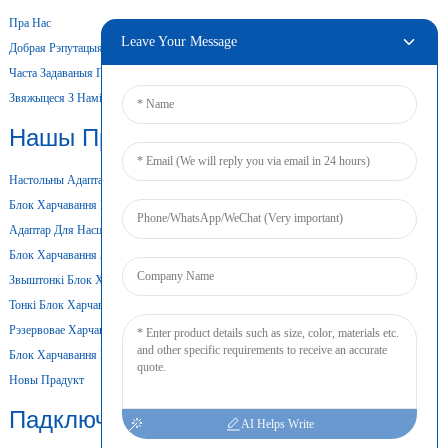
Пра Нас
Leave Your Message
Добрая Рэпутацыя
Часта Задаваныя Пытанні
Звяжыцеся З Намі
Нашы Прадукты
Настольны Адаптар Харчавання
Блок Харчавання Пераменнага Току
Адаптар Для Насценнага Мацавання
Блок Харчавання З Адкрытай Рамай
Звыштонкі Блок Харчавання
Тонкі Блок Харчавання
Рэзервовае Харчаванне Ад Батарэі
Блок Харчавання На Din-Рэйку
Новы Прадукт
Падключыць
AI Helps Write