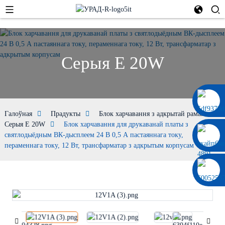
Серыя E 20W
0086 13322920697
Галоўная
Прадукты
Блок харчавання з адкрытай рамай
Серыя E 20W
Блок харчавання для друкаванай платы з
святлодыёдным ВК-дысплеем 24 В 0,5 А пастаяннага току,
пераменнага току, 12 Вт, трансфарматар з адкрытым корпусам