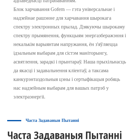
адпаведнасці патрабаванням.
Блок харчавання Gofern — гэта універсальнае і
надзейнае рашэнне для харчавання шырокага
спектру электронных прылад. Дзякуючы шырокаму
спектру прымянення, функцыям энергазберажэння і
некалькім варыянтам напружання, ён з'яўляецца
ідэальным выбарам для сістэм маніторынгу,
асвятлення, зарадкі і прынтараў. Наша прыхільнасць
да якасці і задавальнення кліентаў, а таксама
канкурэнтаздольныя цэны і сертыфікацыя робяць
нас надзейным выбарам для вашых патрэб у
электраэнергіі.
Часта Задаваныя Пытанні
Часта Задаваныя Пытанні