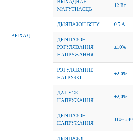
ВЫХАДНАЯ
12 Вт
МАГУТНАСЦЬ
ДЫЯПАЗОН БЯГУ
0,5 А
ВЫХАД
ДЫЯПАЗОН
РЭГУЛЯВАННЯ
±10%
НАПРУЖАННЯ
РЭГУЛЯВАННЕ
±2,0%
НАГРУЗКІ
ДАПУСК
±2,0%
НАПРУЖАННЯ
ДЫЯПАЗОН
110~ 240 В 
НАПРУЖАННЯ
ДЫЯПАЗОН