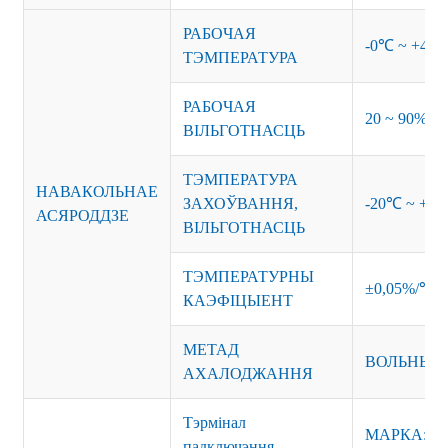
РАБОЧАЯ
-0℃ ~ +45℃ 
ТЭМПЕРАТУРА
РАБОЧАЯ
20 ~ 90% ад
ВІЛЬГОТНАСЦЬ
ТЭМПЕРАТУРА
НАВАКОЛЬНАЕ
ЗАХОЎВАННЯ,
-20℃ ~ +85
АСЯРОДДЗЕ
ВІЛЬГОТНАСЦЬ
ТЭМПЕРАТУРНЫ
±0,05%/℃
КАЭФІЦЫЕНТ
МЕТАД
ВОЛЬНЫМ
АХАЛОДЖАННЯ
Тэрмінал
МАРКА: AC
падключэння