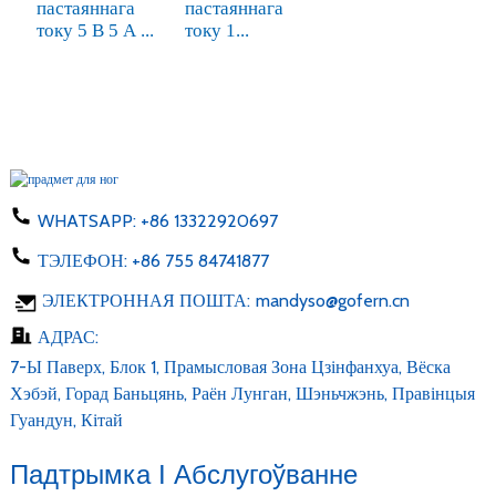
пастаяннага
пастаяннага
току 5 В 5 А ...
току 1...
WHATSAPP:
+86 13322920697
ТЭЛЕФОН:
+86 755 84741877
ЭЛЕКТРОННАЯ ПОШТА:
mandyso@gofern.cn
АДРАС:
7-Ы Паверх, Блок 1, Прамысловая Зона Цзінфанхуа, Вёска
Хэбэй, Горад Баньцянь, Раён Лунган, Шэньчжэнь, Правінцыя
Гуандун, Кітай
Падтрымка І Абслугоўванне