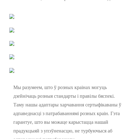
Мы разумеем, што ў розных краінах могуць
дзейнічаць розныя стандарты і правілы бяспекі.
Таму нашы адаптары харчавання сертыфікаваны ў
адпаведнасці з патрабаваннямі розных краін. Гэта
гарантуе, што вы можаце карыстацца нашай
прадукцыяй з упэўненасцю, не турбуючыся аб