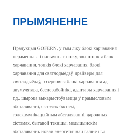
ПРЫМЯНЕННЕ
Прадукцыя GOFERN, у тым ліку блокі харчавання
пераменнага і пастаяннага току, звыштонкія блокі
харчавання, тонкія блокі харчавання, блокі
харчавання для святлодыёдаў, драйверы для
святлодыёдаў, рэзервовыя блокі харчавання ад
акумулятара, бесперабойнікі, адаптары харчавання і
г.д., шырока выкарыстоўваецца ў прамысловым
абсталяванні, сістэмах бяспекі,
тэлекамунікацыйным абсталяванні, дарожных
сістэмах, бытавой тэхніцы, медыцынскім
абсталяванні, новай энергетычнай галіне і г.д.