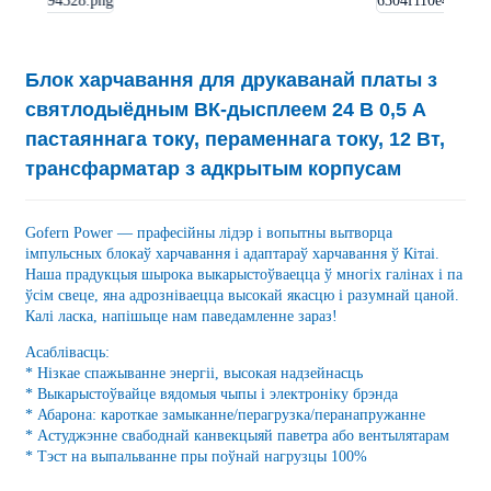
Блок харчавання для друкаванай платы з
святлодыёдным ВК-дысплеем 24 В 0,5 А
пастаяннага току, пераменнага току, 12 Вт,
трансфарматар з адкрытым корпусам
Gofern Power — прафесійны лідэр і вопытны вытворца
імпульсных блокаў харчавання і адаптараў харчавання ў Кітаі.
Наша прадукцыя шырока выкарыстоўваецца ў многіх галінах і па
ўсім свеце, яна адрозніваецца высокай якасцю і разумнай цаной.
Калі ласка, напішыце нам паведамленне зараз!
Асаблівасць:
* Нізкае спажыванне энергіі, высокая надзейнасць
* Выкарыстоўвайце вядомыя чыпы і электроніку брэнда
* Абарона: кароткае замыканне/перагрузка/перанапружанне
* Астуджэнне свабоднай канвекцыяй паветра або вентылятарам
* Тэст на выпальванне пры поўнай нагрузцы 100%