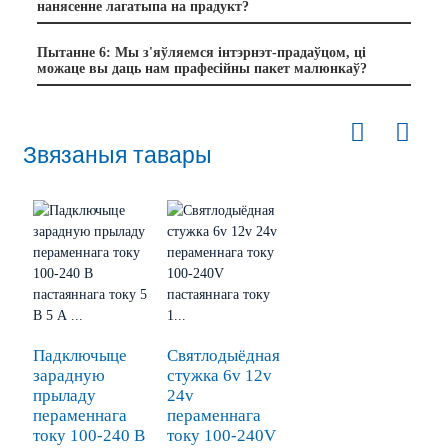
нанясенне лагатыпа на прадукт?
Пытанне 6: Мы з'яўляемся інтэрнэт-прадаўцом, ці
можаце вы даць нам прафесійны пакет малюнкаў?
Звязаныя тавары
Падключыце
Святлодыёдная
зарадную
стужка 6v 12v
прыладу
24v
пераменнага
пераменнага
току 100-240 В
току 100-240V