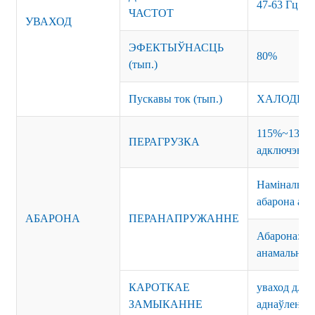
47-63 Гц
ЧАСТОТ
УВАХОД
ЭФЕКТЫЎНАСЦЬ
80%
(тып.)
Пускавы ток (тып.)
ХАЛОДНЫ 
115%~135% 
ПЕРАГРУЗКА
адключэнне
Намінальна
абарона ад
АБАРОНА
ПЕРАНАПРУЖАННЕ
Абарона: па
анамальным
КАРОТКАЕ
уваход для 
ЗАМЫКАННЕ
аднаўлення