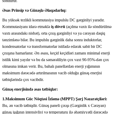
söndürür.
Əsas Prinsip və Günəşlə Əlaqədarlıq:
Bu yüksək tezlikli kommutasiya impulslu DC gərginliyi yaradır.
Kommutasiyanı idarə etməklə
iş dövrü
(açılma vaxtı ilə söndürülmə
vaxtı arasındakı nisbət), orta çıxış gərginliyi və ya cərəyan dəqiq
tənzimlənə bilər. Bu impulslu gərginlik daha sonra induktorlar,
kondensatorlar və transformatorlar istifadə edərək sabit bir DC
çıxışına hamarlanır. Ən əsası, keçid keçidləri zamanı minimal enerji
istilik kimi yayılır və bu da səmərəliliyin çox vaxt 90-95%-dən çox
olmasına imkan verir. Bu, bahalı panellərdən enerji yığımının
maksimum dərəcədə artırılmasının vacib olduğu günəş enerjisi
tətbiqlərində çox vacibdir.
Günəş enerjisində əsas tətbiqlər:
1.Maksimum Güc Nöqtəsi İzləmə (MPPT) Şarj Nəzarətçiləri:
Bu, ən vacib tətbiqdir. Günəş paneli çıxışı (Gərginlik x Cərəyan)
günəş işığının intensivliyi və temperaturu ilə əhəmiyyətli dərəcədə