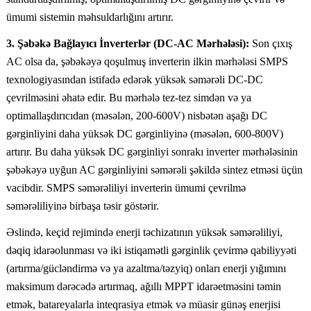
ümumi sistemin məhsuldarlığını artırır.
3. Şəbəkə Bağlayıcı İnverterlər (DC-AC Mərhələsi):
Son çıxış
AC olsa da, şəbəkəyə qoşulmuş inverterin ilkin mərhələsi SMPS
texnologiyasından istifadə edərək yüksək səmərəli DC-DC
çevrilməsini əhatə edir. Bu mərhələ tez-tez simdən və ya
optimallaşdırıcıdan (məsələn, 200-600V) nisbətən aşağı DC
gərginliyini daha yüksək DC gərginliyinə (məsələn, 600-800V)
artırır. Bu daha yüksək DC gərginliyi sonrakı inverter mərhələsinin
şəbəkəyə uyğun AC gərginliyini səmərəli şəkildə sintez etməsi üçün
vacibdir. SMPS səmərəliliyi inverterin ümumi çevrilmə
səmərəliliyinə birbaşa təsir göstərir.
Əslində, keçid rejimində enerji təchizatının yüksək səmərəliliyi,
dəqiq idarəolunması və iki istiqamətli gərginlik çevirmə qabiliyyəti
(artırma/gücləndirmə və ya azaltma/təzyiq) onları enerji yığımını
maksimum dərəcədə artırmaq, ağıllı MPPT idarəetməsini təmin
etmək, batareyalarla inteqrasiya etmək və müasir günəş enerjisi