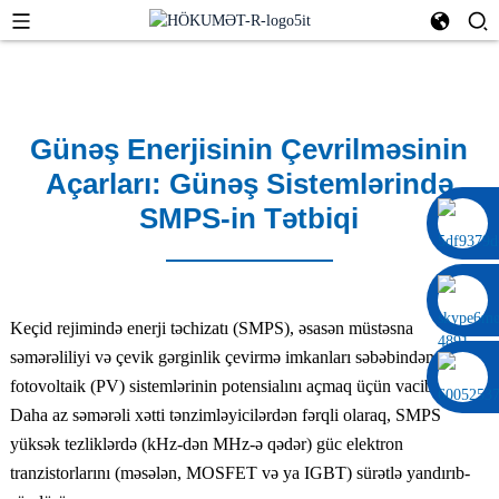
Günəş Enerjisinin Çevrilməsinin
Açarları: Günəş Sistemlərində
SMPS-in Tətbiqi
0086 13322920697
Keçid rejimində enerji təchizatı (SMPS), əsasən müstəsna
səmərəliliyi və çevik gərginlik çevirmə imkanları səbəbindən günəş
fotovoltaik (PV) sistemlərinin potensialını açmaq üçün vacibdir.
Daha az səmərəli xətti tənzimləyicilərdən fərqli olaraq, SMPS
yüksək tezliklərdə (kHz-dən MHz-ə qədər) güc elektron
tranzistorlarını (məsələn, MOSFET və ya IGBT) sürətlə yandırıb-