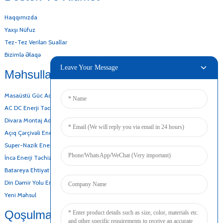
Haqqımızda
Yaxşı Nüfuz
Tez-Tez Verilən Suallar
Bizimlə Əlaqə
Leave Your Message
Məhsullarımız
Masaüstü Güc Adapteri
AC DC Enerji Təchizatı
Divara Montaj Adapteri
Açıq Çərçivəli Enerji Təchizatı
Super-Nazik Enerji Təchizatı
İncə Enerji Təchizatı
Batareya Ehtiyat Enerji Təchizatı
Din Dəmir Yolu Enerji Təchizatı
Yeni Məhsul
Qoşulmaq