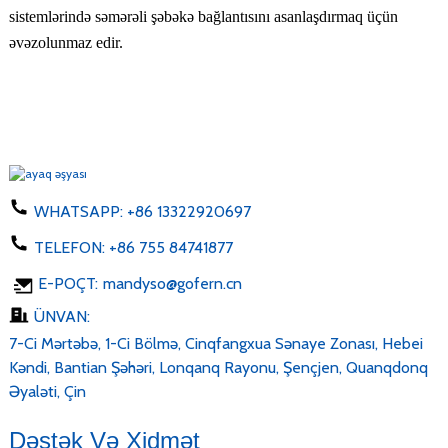
sistemlərində səmərəli şəbəkə bağlantısını asanlaşdırmaq üçün
əvəzolunmaz edir.
WHATSAPP:
+86 13322920697
TELEFON:
+86 755 84741877
E-POÇT:
mandyso@gofern.cn
ÜNVAN:
7-Ci Mərtəbə, 1-Ci Bölmə, Cinqfangxua Sənaye Zonası, Hebei
Kəndi, Bantian Şəhəri, Lonqanq Rayonu, Şençjen, Quanqdonq
Əyaləti, Çin
Dəstək Və Xidmət