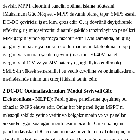
dəyişir. MPPT alqoritmi panelin optimal işləmə nöqtəsini
(Maksimum Güc Nöqtəsi - MPP) davamlı olaraq tapır. SMPS əsaslı
DC-DC çeviricisi iş atı kimi çıxış edir. O, iş dövrünü dəyişdirərək
effektiv giriş müqavimətini dinamik şəkildə tənzimləyir və panelləri
MPP gərginliyində işləməyə məcbur edir. Eyni zamanda, bu giriş
gərginliyini batareya bankını doldurmaq üçün tələb olunan dəqiq
gərginliyə səmərəli şəkildə çevirir (məsələn, 30-40V panel
gərginliyini 12V və ya 24V batareya gərginliyinə endirmək).
SMPS-in yüksək səmərəliliyi bu vacib çevrilmə və optimallaşdırma
mərhələsində minimum enerji itkisini təmin edir.
2.DC-DC Optimallaşdırıcıları (Modul Səviyyəli Güc
Elektronikası - MLPE):
Fərdi günəş panellərinə qoşulmuş bu
cihazlar SMPS ehtiva edir. Onlar hər bir panel üçün MPPT-ni
müstəqil şəkildə yerinə yetirir və kölgələnmənin və ya panellər
arasında uyğunsuzluğun mənfi təsirini azaldır. Onlar həmçinin
panelin dəyişkən DC çıxışını mərkəzi inverterə daxil olmaq üçün
standartlaşdırılmış, optimallaşdırılmış DC gərginliyinə çevirir və